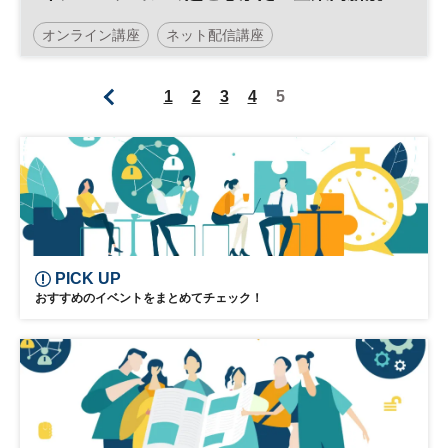
事業創出を成功させる理論と仕組みづくり
オンライン講座
ネット配信講座
／日経ビジネススクール
早稲田大学ビジネススクール
イノベーション
1
2
3
4
5
日経ビジネススクール
MBA
PICK UP
おすすめのイベントをまとめてチェック！