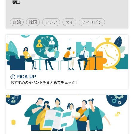
義」
政治
韓国
アジア
タイ
フィリピン
インド
中国
民主主義
PICK UP
おすすめのイベントをまとめてチェック！