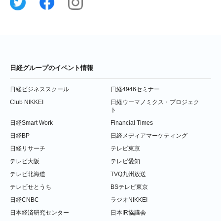
日経グループのイベント情報
日経ビジネススクール
日経4946セミナー
Club NIKKEI
日経ウーマノミクス・プロジェク
ト
日経Smart Work
Financial Times
日経BP
日経メディアマーケティング
日経リサーチ
テレビ東京
テレビ大阪
テレビ愛知
テレビ北海道
TVQ九州放送
テレビせとうち
BSテレビ東京
日経CNBC
ラジオNIKKEI
日本経済研究センター
日本IR協議会