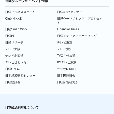
日経グループのイベント情報
日経ビジネススクール
日経4946セミナー
Club NIKKEI
日経ウーマノミクス・プロジェク
ト
日経Smart Work
Financial Times
日経BP
日経メディアマーケティング
日経リサーチ
テレビ東京
テレビ大阪
テレビ愛知
テレビ北海道
TVQ九州放送
テレビせとうち
BSテレビ東京
日経CNBC
ラジオNIKKEI
日本経済研究センター
日本IR協議会
日経懇話会
日経広告研究所
日本経済新聞社について