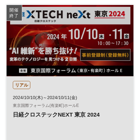
デザイン
働き方改革
投資
リテールテック
開催
終了
フランチャイズ
JAPAN SHOP
展示会
DX
フランチャイズ・ショー
参加無料
企業経営
リアル
2024/10/10(木)～2024/10/11(金)
東京国際フォーラム(有楽町)ホールE
日経クロステックNEXT 東京 2024