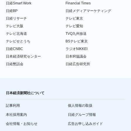
日経Smart Work
Financial Times
日経BP
日経メディアマーケティング
日経リサーチ
テレビ東京
テレビ大阪
テレビ愛知
テレビ北海道
TVQ九州放送
テレビせとうち
BSテレビ東京
日経CNBC
ラジオNIKKEI
日本経済研究センター
日本IR協議会
日経懇話会
日経広告研究所
日本経済新聞社について
記事利用
個人情報の取扱
本社採用案内
日経グループ情報
会社情報・お知らせ
広告お申し込みガイド