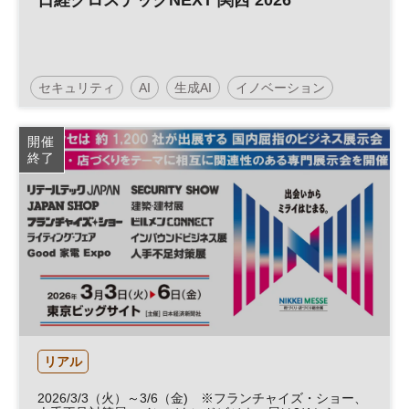
日経クロステックNEXT 関西 2026
セキュリティ
AI
生成AI
イノベーション
人工知能
テクノロジー
情報セキュリティ
開催
終了
展示会
DX
HR
参加無料
リアル
2026/3/3（火）～3/6（金) ※フランチャイズ・ショー、