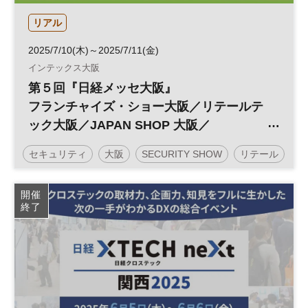
リアル
2025/7/10(木)～2025/7/11(金)
インテックス大阪
第５回『日経メッセ大阪』
フランチャイズ・ショー大阪／リテールテ
ック大阪／JAPAN SHOP 大阪／
SECURITY SHOW 大阪／建築・建材展大
セキュリティ
大阪
SECURITY SHOW
リテール
阪
日経メッセ
デザイン
働き方改革
投資
開催
終了
リテールテック
フランチャイズ
JAPAN SHOP
展示会
DX
フランチャイズ・ショー
参加無料
企業経営