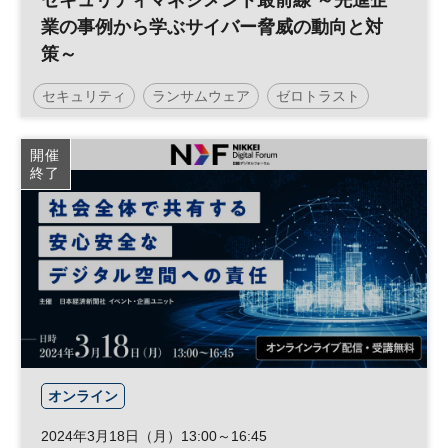
セキュリティマネジメント最前線 ～先進企
業の事例から学ぶサイバー脅威の動向と対
策～
セキュリティ
ランサムウェア
ゼロトラスト
リスク管理
テレワーク
リスクマネジメント
開催
終了
サイバー攻撃
参加無料
日経プレミアム・カンファレンス・シリーズ
オンライン
2024年3月18日（月）13:00～16:45