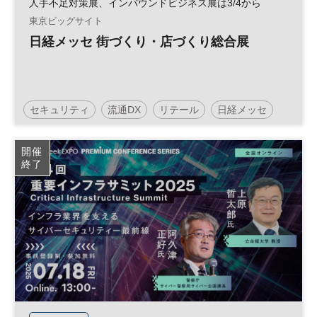
人手不足対策展、インバウンドビジネス展は3/4から
東京ビッグサイト
日経メッセ 街づくり・店づくり総合展
セキュリティ
流通DX
リテール
日経メッセ
インバウンド
人手不足
流通
リテールテック
開催
終了
フランチャイズ
街づくり