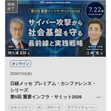
開催
終了
オンライン
2026/7/22(水)
日経メッセ プレミアム・カンファレンス・
シリーズ
第5回 重要インフラ・サミット2026
サイバー攻撃から社会基盤を守る最前線と
セキュリティ
AI
AIデータ
サプライチェーン
実践戦略