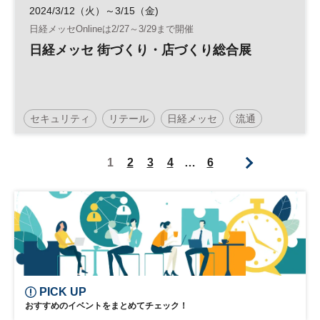
2024/3/12（火）～3/15（金)
日経メッセOnlineは2/27～3/29まで開催
日経メッセ 街づくり・店づくり総合展
セキュリティ
リテール
日経メッセ
流通
リテールテック
フランチャイズ
JAPAN SHOP
1
2
3
4
…
6
街づくり
建築・建材展
フランチャイズ・ショー
PICK UP
おすすめのイベントをまとめてチェック！