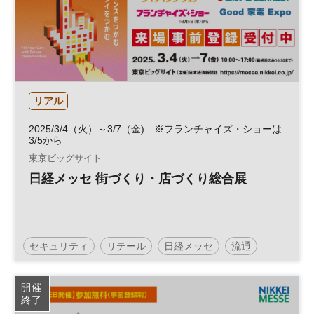
リアル
2025/3/4（火）～3/7（金) ※フランチャイズ・ショーは
3/5から
東京ビッグサイト
日経メッセ 街づくり・店づくり総合展
セキュリティ
リテール
日経メッセ
流通
リテールテック
フランチャイズ
JAPAN SHOP
開催
終了
街づくり
建築・建材展
フランチャイズ・ショー