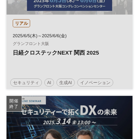
リアル
2025/6/5(木)～2025/6/6(金)
グランフロント大阪
日経クロステックNEXT 関西 2025
セキュリティ
AI
生成AI
イノベーション
人工知能
テクノロジー
情報セキュリティ
開催
終了
展示会
DX
HR
参加無料