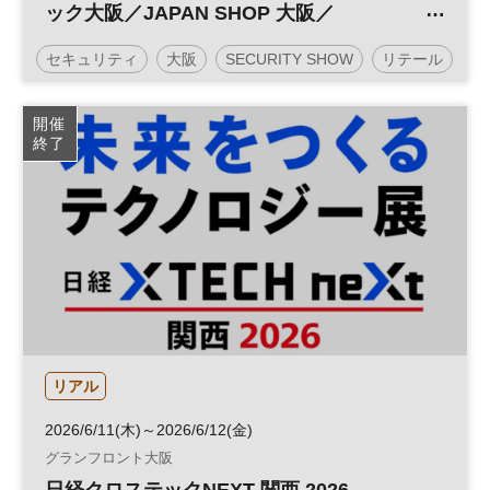
ック大阪／JAPAN SHOP 大阪／
SECURITY SHOW 大阪／建築・建材展大
セキュリティ
大阪
SECURITY SHOW
リテール
阪
日経メッセ
デザイン
働き方改革
投資
開催
終了
リテールテック
フランチャイズ
JAPAN SHOP
展示会
DX
フランチャイズ・ショー
参加無料
企業経営
リアル
2026/6/11(木)～2026/6/12(金)
グランフロント大阪