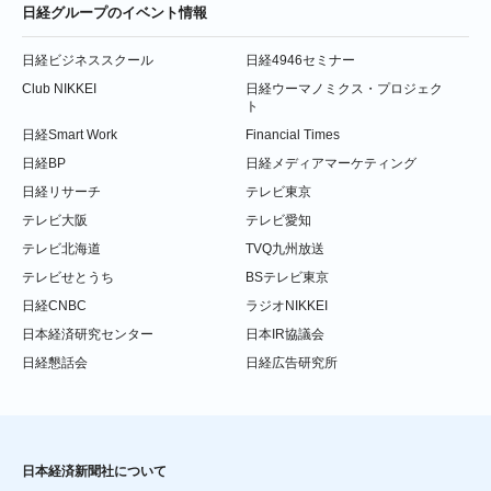
日経グループのイベント情報
日経ビジネススクール
日経4946セミナー
Club NIKKEI
日経ウーマノミクス・プロジェク
ト
日経Smart Work
Financial Times
日経BP
日経メディアマーケティング
日経リサーチ
テレビ東京
テレビ大阪
テレビ愛知
テレビ北海道
TVQ九州放送
テレビせとうち
BSテレビ東京
日経CNBC
ラジオNIKKEI
日本経済研究センター
日本IR協議会
日経懇話会
日経広告研究所
日本経済新聞社について