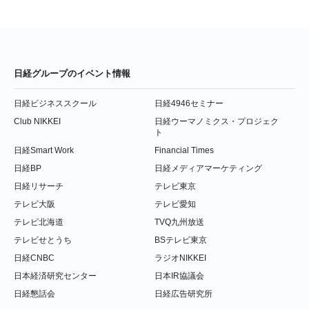
日経グループのイベント情報
日経ビジネススクール
日経4946セミナー
Club NIKKEI
日経ウーマノミクス・プロジェク
ト
日経Smart Work
Financial Times
日経BP
日経メディアマーケティング
日経リサーチ
テレビ東京
テレビ大阪
テレビ愛知
テレビ北海道
TVQ九州放送
テレビせとうち
BSテレビ東京
日経CNBC
ラジオNIKKEI
日本経済研究センター
日本IR協議会
日経懇話会
日経広告研究所