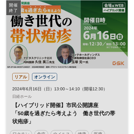
開催
終了
リアル
オンライン
2024年6月16日（日）13:00～14:10（開場12:30）
日経ホール
【ハイブリッド開催】市民公開講座
「50歳を過ぎたら考えよう 働き世代の帯
状疱疹」
ワクチン
免疫
ウイルス
健康
医療