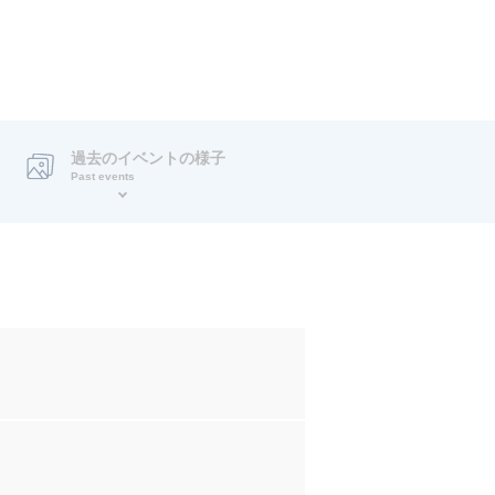
過去のイベントの様子
Past events