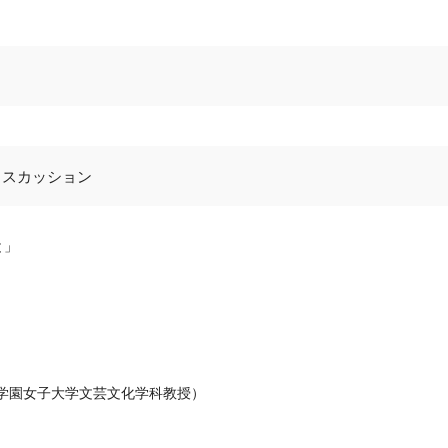
ィスカッション
と」
字学園女子大学文芸文化学科教授）