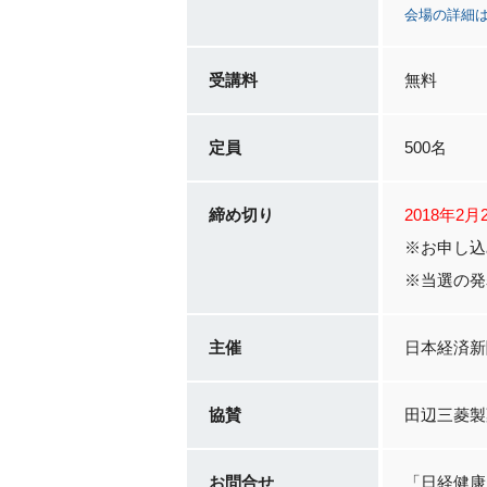
会場の詳細
受講料
無料
定員
500名
締め切り
2018年2
※お申し込
※当選の発
主催
日本経済新
協賛
田辺三菱製
お問合せ
「日経健康