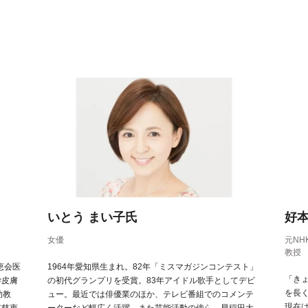
いとう まい子氏
好本
女優
元N
教授
恵会医
1964年愛知県生まれ。82年「ミスマガジンコンテスト」
「き
学皮膚
の初代グランプリを受賞。83年アイドル歌手としてデビ
を長
助教
ュー。最近では俳優業のほか、テレビ番組でのコメンテ
現在
京慈恵
ーターなど幅広く活躍。また芸能活動の傍ら、早稲田大