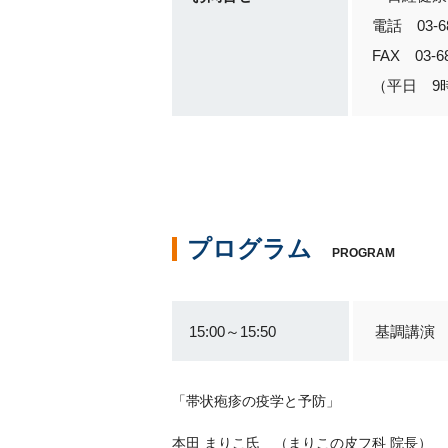
電話 03-68
FAX 03-68
（平日 9時
プログラム
PROGRAM
15:00～15:50
基調講演
「帯状疱疹の疫学と予防」
本田 まりこ氏 （まりこの皮フ科 院長）