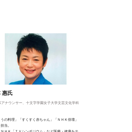
 惠氏
HKアナウンサー、十文字学園女子大学文芸文化学科
ょうの料理」「すくすく赤ちゃん」「ＮＨＫ俳壇」
く担当。
はＮＨＫ「ＴＶシンポジウム」など医療・健康をテ