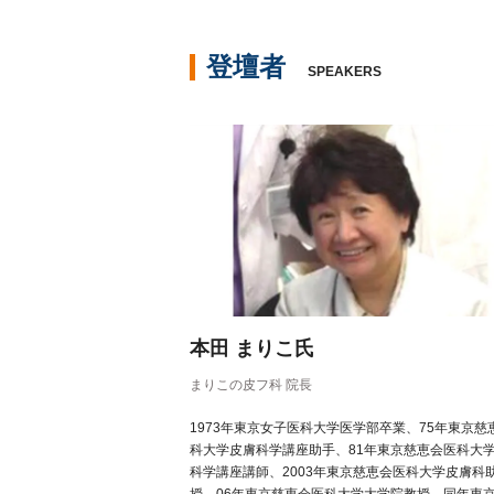
登壇者
SPEAKERS
本田 まりこ氏
まりこの皮フ科 院長
1973年東京女子医科大学医学部卒業、75年東京慈
科大学皮膚科学講座助手、81年東京慈恵会医科大
科学講座講師、2003年東京慈恵会医科大学皮膚科
授、06年東京慈恵会医科大学大学院教授、同年東