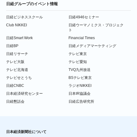
日経グループのイベント情報
日経ビジネススクール
日経4946セミナー
Club NIKKEI
日経ウーマノミクス・プロジェク
ト
日経Smart Work
Financial Times
日経BP
日経メディアマーケティング
日経リサーチ
テレビ東京
テレビ大阪
テレビ愛知
テレビ北海道
TVQ九州放送
テレビせとうち
BSテレビ東京
日経CNBC
ラジオNIKKEI
日本経済研究センター
日本IR協議会
日経懇話会
日経広告研究所
日本経済新聞社について