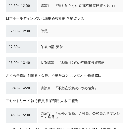
11:20～12:00
講演Ⅱ 『誰も知らない京都不動産投資の魅力』
日本ホールディングス 代表取締役社長 八尾 浩之氏
12:00～12:30
休憩
12:30～
午後の部･受付
13:00～13:40
特別講演 『3極化時代の不動産投資戦略』
さくら事務所 創業者・会長、不動産コンサルタント 長嶋 修氏
13:40～14:20
講演Ⅲ 『不動産投資の5つの極意』
アセットリード 執行役員 営業部長 大木 二範氏
講演Ⅳ 『意外と簡単。会社員、公務員こそマンシ
14:20～15:00
ョン経営!!』