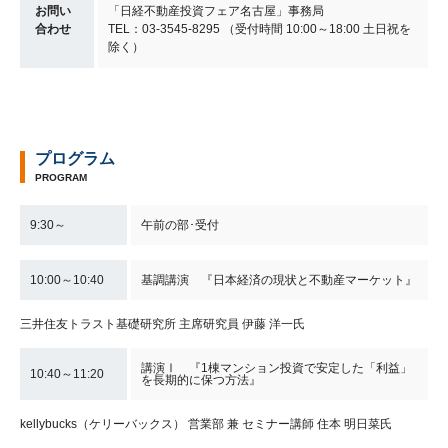
お問い
「日経不動産投資フェア名古屋」事務局
合わせ
TEL：03-3545-8295 （受付時間 10:00～18:00 土日祝を
除く）
プログラム
PROGRAM
9:30～
午前の部･受付
10:00～10:40
基調講演 『日本経済の現状と不動産マーケット』
三井住友トラスト基礎研究所 主席研究員 伊藤 洋一氏
講演Ⅰ 『1棟マンション投資で安定した「利益」
10:40～11:20
を長期的に保つ方法』
kellybucks（ケリーバックス） 営業部 兼 セミナー講師 住本 明日菜氏