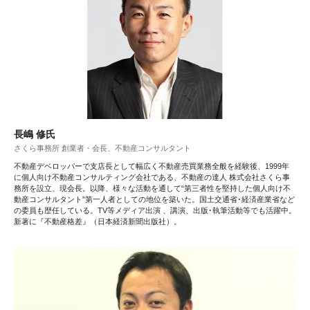
長嶋 修氏
さくら事務所 創業者・会長、不動産コンサルタント
不動産デベロッパーで支店長として幅広く不動産売買業務全般を経験後、1999年
に個人向け不動産コンサルティング会社である、不動産の達人 株式会社さくら事
務所を設立、現会長。以降、様々な活動を通して“第三者性を堅持した個人向け不
動産コンサルタント”第一人者としての地位を築いた。国土交通省･経済産業省など
の委員も歴任している。TV等メディア出演 、講演、出版･執筆活動等でも活躍中。
新著に『不動産格差』（日本経済新聞出版社）。