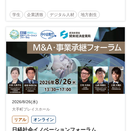
学生
企業誘致
デジタル人材
地方創生
企業立地
人材育成
経営者
交流会付き
地域活性化
自治体
2026/8/26(水)
大手町プレイスホール
リアル
オンライン
日経社会イノベーションフォーラム