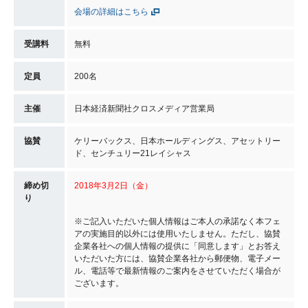
会場の詳細はこちら
受講料
無料
定員
200名
主催
日本経済新聞社クロスメディア営業局
協賛
ケリーバックス、日本ホールディングス、アセットリー
ド、センチュリー21レイシャス
締め切
2018年3
月2日（金）
り
※ご記入いただいた個人情報はご本人の承諾なく本フェ
アの実施目的以外には使用いたしません。ただし、協賛
企業各社への個人情報の提供に「同意します」とお答え
いただいた方には、協賛企業各社から郵便物、電子メー
ル、電話等で最新情報のご案内をさせていただく場合が
ございます。