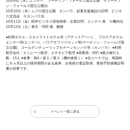
10月9日（水）エンテベ マーチソン・フォールズ国立公園 ※マーチソ
ン・フォールズ国立公園泊
10月10日（木）ムブロ国立公園 カンパラ、起業支援施設の訪問、ビジネ
ス交流会 ※カンパラ泊
10月11日（金）BOPビジネス現地視察・企業訪問、エンテベ 発 ※機内泊
10月12日（土）東京・羽田 着、解散
●利用ホテル：スカイライトホテル等（アディスアベバ）、プロテアホテル
エンテベ等(エンテベ)、パラアサファリロッジ等(マーチソン・フォールズ国
立公園)、ゴールデンチューリップカナーンカンパラ等（カンパラ） ●利用
航空会社：エミレーツ航空、エチオピア航空 ●添乗員：同行 ●最少催行人
数：15人 ●食事：朝4／昼５／夜５（機内食除く） ●当コースでは、帰国時
に６ヵ月以上の残存期間がある旅券、出発前の査証取得、黄熱予防接種証明
書が必要です。
イベント一覧に戻る