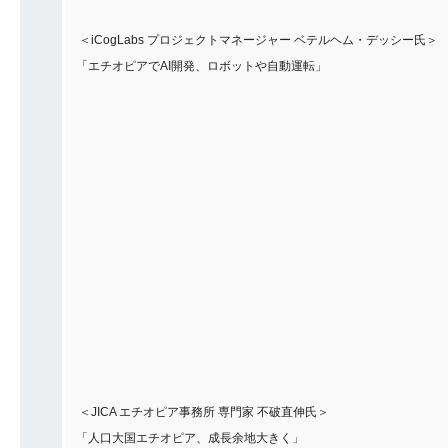
＜iCogLabs プロジェクトマネージャー ベテルヘム・デッシー氏＞
「エチオピアでAI開発、ロボットや自動運転」
＜JICA エチオピア事務所 専門家 不破直伸氏＞
「人口大国エチオピア、成長余地大きく」