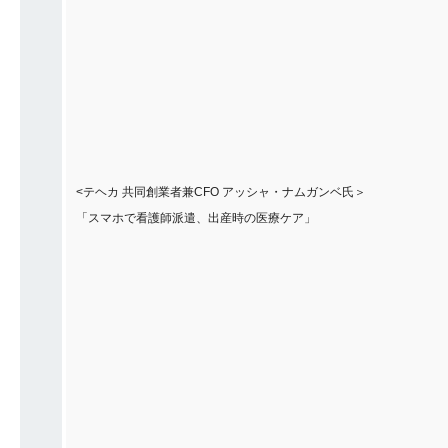
<テヘカ 共同創業者兼CFO アッシャ・ナムガンベ氏＞
「スマホで看護師派遣、出産時の医療ケア」