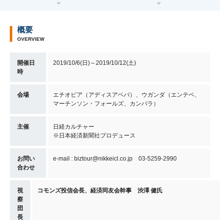
概要
OVERVIEW
開催日
2019/10/6(日)～2019/10/12(土)
時
会場
エチオピア（アディスアベバ）、ウガンダ（エンテベ、
マーチンソン・フォールズ、カンパラ）
主催
日経カルチャー
※日本経済新聞社プロデュース
お問い
e-mail : biztour@nikkeicl.co.jp 03-5259-2990
合わせ
視
コモンズ投信会長、経済同友会幹事 渋澤 健氏
察
団
長