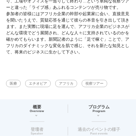
り、工場やオフィスを一巡りして終わり…という単純な視察ツア
ーと違った「ライブ感」あふれるコンテンツが売り物です。
参加者の皆様にはアフリカ企業の幹部や起業家に会い、直接意見
を聞いたうえで、質疑応答を通じて彼らの本音を引き出して頂き
ます。また実際に現場に足を運んで、アフリカ企業のビジネスが
どんな環境でどう展開され、どんな人々に支持されているのかを
確かめてもらいます。新聞記者のように「足で稼ぐ」ことで、ア
フリカのダイナミックな変化を肌で感じ、それを新たな知見とし
て、将来のビジネスに生かして下さい。
医療
エチオピア
アフリカ
視察ツアー
概要
プログラム
Overview
Program
登壇者
過去のイベントの様子
Speaker
Past events