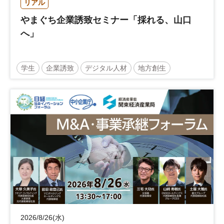
リアル
やまぐち企業誘致セミナー「採れる、山口
へ」
学生
企業誘致
デジタル人材
地方創生
企業立地
人材育成
経営者
交流会付き
地域活性化
自治体
2026/8/26(水)