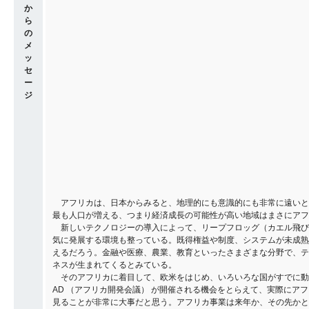
か
ら
の
メ
ッ
セ
ー
ジ
アフリカは、日本からみると、地理的にも意識的にも非常に遠いと
最も人口が増える、つまり経済成長の可能性が高い地域はまさにアフ
新しいテクノロジーの導入によって、リープフロッグ（カエル飛び
気に発展する環境も整っている。既得権益や制度、システムが未成熟
えるだろう。金融や医療、農業、教育といったさまざまな分野で、テ
ネスが生まれてくるとみている。
そのアフリカに着目して、欧米をはじめ、いろいろな国がすでに動き
AD （アフリカ開発会議） が開催される機会をとらえて、実際にア
見ることが非常に大事だと思う。アフリカ事業は来年か、その先かと