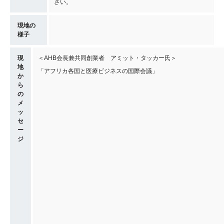
さい。
現地の
様子
現
＜AHB会長兼共同創業者 アミット・タッカー氏＞
地
「アフリカ各国と医療ビジネスの国際会議」
か
ら
の
メ
ッ
セ
ー
ジ