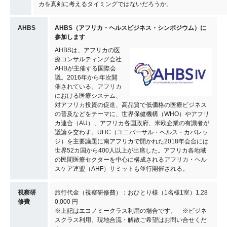
カを真剣に考えるタイミングではないだろうか。
AHBS
AHBS（アフリカ・ヘルスビジネス・シンポジウム）に
参加します
AHBSは、アフリカの医
療コンサルティング会社
AHBが主催する国際会
議。2016年から年次開
催されている。アフリカ
における医療システム、
対アフリカ投資の促進、高品質で低価格の医療ビジネス
の普及などをテーマに、世界保健機構（WHO）やアフリ
カ連合（AU）、アフリカ各国政府、米欧企業の有識者が
議論を交わす。UHC（ユニバーサル・ヘルス・カバレッ
ジ）を主要議題に南アフリカで開かれた2018年会合には
世界52カ国から400人以上が出席した。アフリカ各地域
の民間医療セクターを中心に構成されるアフリカ・ヘル
スケア連盟（AHF）サミットも並行開催される。
視察研
旅行代金（視察研修費）：おひとり様（1名様1室）1,28
修費
0,000 円
※上記はエコノミークラス利用の場合です。 ※ビジネ
スクラス利用、現地合流・解散ご希望はお問い合せくだ