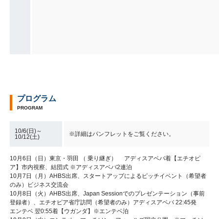
プログラム
PROGRAM
10/6(日)～
※詳細はパンフレットをご覧ください。
10/12(土)
10月6日（日）東京・羽田 （ 乗り継ぎ） アディスアベバ着【エチオピ
ア】市内視察、結団式 ※アディスアベバ2連泊
10月7日（月）AHBS出席、スタートアップによるピッチイベント（希望者
のみ）ビジネス交流会
10月8日（火）AHBS出席、Japan Sessionでのプレゼンテーション（事前
登録者）、エチオピア省庁訪問（希望者のみ）アディスアベバ 22:45発
エンテベ 翌0:55着【ウガンダ】※エンテベ泊