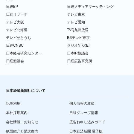
日経BP
日経メディアマーケティング
日経リサーチ
テレビ東京
テレビ大阪
テレビ愛知
テレビ北海道
TVQ九州放送
テレビせとうち
BSテレビ東京
日経CNBC
ラジオNIKKEI
日本経済研究センター
日本IR協議会
日経懇話会
日経広告研究所
日本経済新聞社について
記事利用
個人情報の取扱
本社採用案内
日経グループ情報
会社情報・お知らせ
広告お申し込みガイド
紙面紹介と購読案内
日本経済新聞 電子版