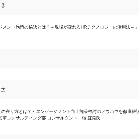
ン②
ージメント施策の秘訣とは？～現場が変わるHRテクノロジーの活用法～」
ン③
査の在り方とは？～エンゲージメント向上施策検討のノウハウを徹底解
変革コンサルティング部 コンサルタント 張 宜晃氏