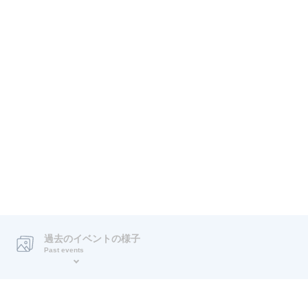
過去のイベントの様子
Past events