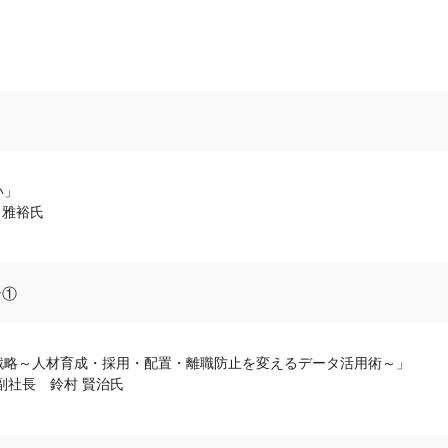
い」
 雅裕氏
ン①
戦略～人材育成・採用・配置・離職防止を変えるデータ活用術～」
副社長 鈴村 賢治氏