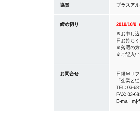
協賛
プラスアル
締め切り
2019/10/
※お申し込
日お持ちく
※落選の方
※ご記入い
お問合せ
日経ＭＪフ
「企業と従
TEL: 03
FAX: 03-68
E-mail: mj-