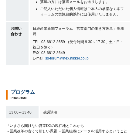
落選の方には落選メールをお送りします。
ご記入いただいた個人情報はご本人の承諾なく本フ
ォーラムの実施目的以外には使用いたしません。
お問い
日経産業新聞フォーラム「営業部門の働き方改革」事務
合わせ
局
TEL: 03-6812-8659 （受付時間 9:30～17:30、土・日・
祝日を除く）
FAX: 03-6812-8649
E-mail:
ss-forum@nex.nikkei.co.jp
プログラム
PROGRAM
13:00～13:40
基調講演
「いまさら聞けない営業DXの現在地とこれから
～営業改革の古くて新しい課題 －営業組織にデータを活用するということ