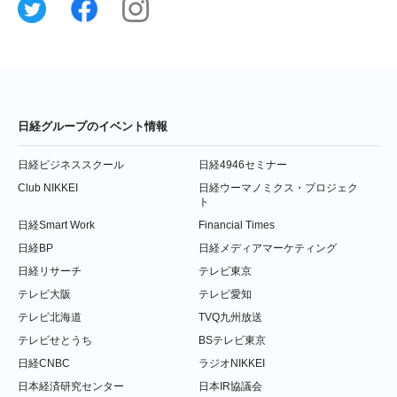
日経グループのイベント情報
日経ビジネススクール
日経4946セミナー
Club NIKKEI
日経ウーマノミクス・プロジェク
ト
日経Smart Work
Financial Times
日経BP
日経メディアマーケティング
日経リサーチ
テレビ東京
テレビ大阪
テレビ愛知
テレビ北海道
TVQ九州放送
テレビせとうち
BSテレビ東京
日経CNBC
ラジオNIKKEI
日本経済研究センター
日本IR協議会