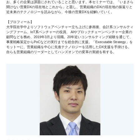
お、多くの企業は課題にされていることと思います。本セミナーでは、「いまさら
聞けない営業DXの現在地とこれから」と題し、営業組織のDXの現在地の振返りと
近未来のテクノロジーを読みながら、今後の営業DXを紐解いていく。
【プロフィール】
大学院在学中よりソフトウェアベンチャー立ち上げに参画後、会計系コンサルティ
ングファーム、IoT系ベンチャーの役員、 AIやブロックチェーンベンチャー企業の
顧問などを務め、2019年3月より現職。20年近いコンサルティング経験を通じて、
事業戦略策定からPoCなどの実行までを総合的に支援。「Executable Strategy」を
モットーに、営業組織を中心に先進テクノロジーを活用したDX支援を手掛ける。
自らも営業組織のリーダーとしてハンズオンでの変革の実績を有する。