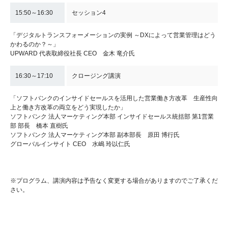
15:50～16:30
セッション4
「デジタルトランスフォーメーションの実例 ～DXによって営業管理はどう
かわるのか？～」
UPWARD 代表取締役社長 CEO 金木 竜介氏
16:30～17:10
クロージング講演
「ソフトバンクのインサイドセールスを活用した営業働き方改革 生産性向
上と働き方改革の両立をどう実現したか」
ソフトバンク 法人マーケティング本部 インサイドセールス統括部 第1営業
部 部長 橋本 直樹氏
ソフトバンク 法人マーケティング本部 副本部長 原田 博行氏
グローバルインサイト CEO 水嶋 玲以仁氏
※プログラム、講演内容は予告なく変更する場合がありますのでご了承くだ
さい。