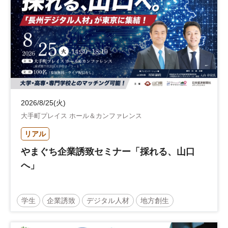
2026/8/25(火)
大手町プレイス ホール＆カンファレンス
リアル
やまぐち企業誘致セミナー「採れる、山口
へ」
学生
企業誘致
デジタル人材
地方創生
企業立地
人材育成
経営者
交流会付き