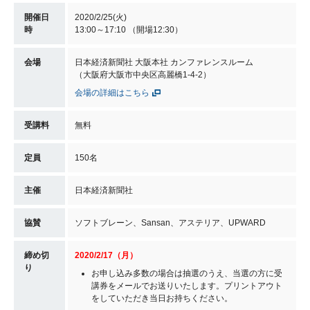
開催日
2020/2/25(火)
時
13:00～17:10 （開場12:30）
会場
日本経済新聞社 大阪本社 カンファレンスルーム
（大阪府大阪市中央区高麗橋1-4-2）
会場の詳細はこちら
受講料
無料
定員
150名
主催
日本経済新聞社
協賛
ソフトブレーン、Sansan、アステリア、UPWARD
締め切
2020/2/17（月）
り
お申し込み多数の場合は抽選のうえ、当選の方に受
講券をメールでお送りいたします。プリントアウト
をしていただき当日お持ちください。