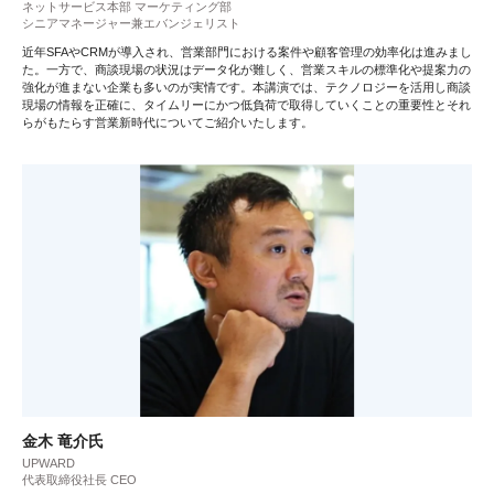
ネットサービス本部 マーケティング部
シニアマネージャー兼エバンジェリスト
近年SFAやCRMが導入され、営業部門における案件や顧客管理の効率化は進みまし
た。一方で、商談現場の状況はデータ化が難しく、営業スキルの標準化や提案力の
強化が進まない企業も多いのが実情です。本講演では、テクノロジーを活用し商談
現場の情報を正確に、タイムリーにかつ低負荷で取得していくことの重要性とそれ
らがもたらす営業新時代についてご紹介いたします。
金木 竜介氏
UPWARD
代表取締役社長 CEO