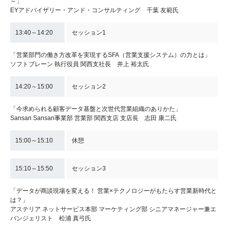
～」
EYアドバイザリー・アンド・コンサルティング 千葉 友範氏
13:40～14:20
セッション1
「営業部門の働き方改革を実現するSFA（営業支援システム）の力とは」
ソフトブレーン 執行役員 関西支社長 井上 裕太氏
14:20～15:00
セッション2
「今求められる顧客データ基盤と次世代営業組織のありかた」
Sansan Sansan事業部 営業部 関西支店 支店長 志田 康二氏
15:00～15:10
休憩
15:10～15:50
セッション3
「データが商談現場を変える！ 営業×テクノロジーがもたらす営業新時代と
は？」
アステリア ネットサービス本部 マーケティング部 シニアマネージャー兼エ
バンジェリスト 松浦 真弓氏