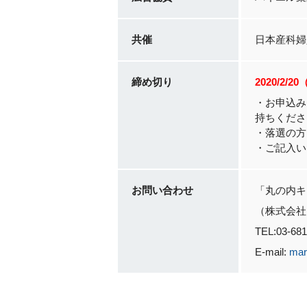
共催
日本産科婦
締め切り
2020/2/2
・お申込み
持ちくださ
・落選の方
・ご記入い
お問い合わせ
「丸の内キ
（株式会社
TEL:03-
E-mail:
mar