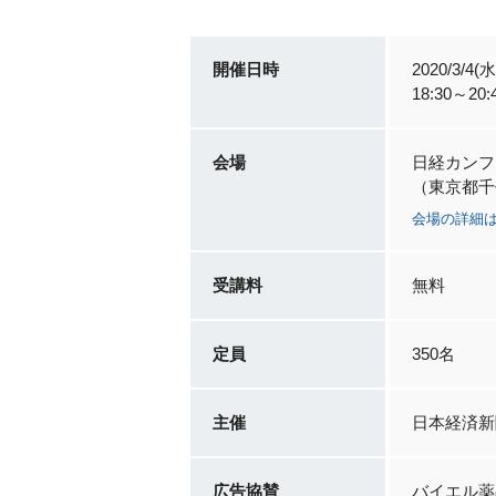
開催日時
2020/3/4(水
18:30～20
会場
日経カンフ
（東京都千代
会場の詳細
受講料
無料
定員
350名
主催
日本経済新
広告協賛
バイエル薬