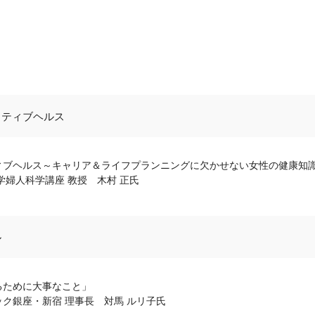
クティブヘルス
ィブヘルス～キャリア＆ライフプランニングに欠かせない女性の健康知
学婦人科学講座 教授 木村 正氏
ル
るために大事なこと」
ク銀座・新宿 理事長 対馬 ルリ子氏