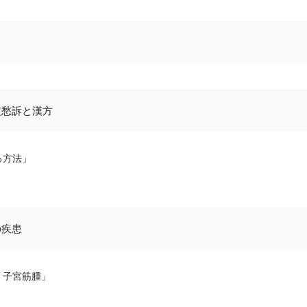
定愁訴と漢方
る方法」
の疾患
・子宮筋腫」