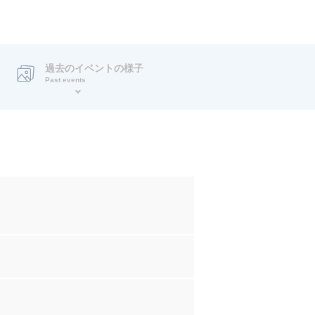
過去のイベントの様子
Past events