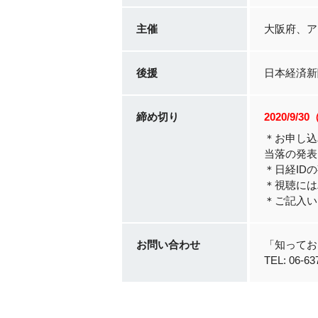
主催
大阪府、ア
後援
日本経済新
締め切り
2020/9/3
＊お申し込
当落の発表
＊日経ID
＊視聴には
＊ご記入い
お問い合わせ
「知ってお
TEL: 06