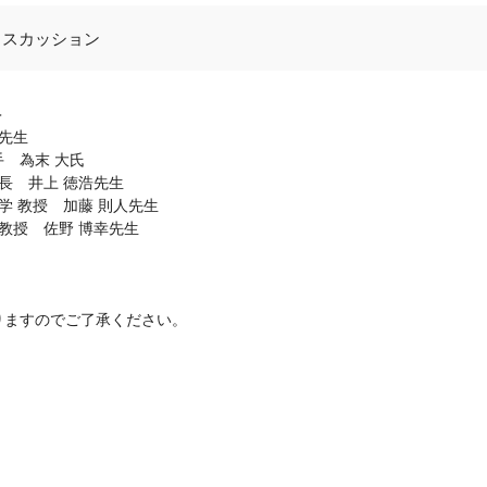
ィスカッション
＞
先生
 為末 大氏
長 井上 徳浩先生
学 教授 加藤 則人先生
教授 佐野 博幸先生
りますのでご了承ください。