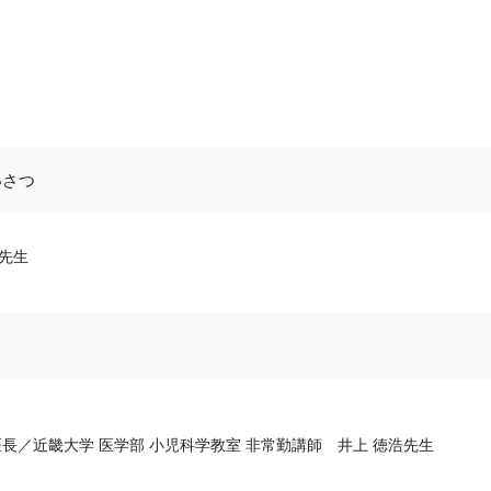
いさつ
先生
医長／近畿大学 医学部 小児科学教室 非常勤講師 井上 徳浩先生