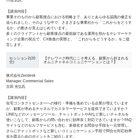
小池 武氏
【講演内容】
事業そのものから顧客接点における戦略まで、ありとあらゆる認識の修正を
迫られました。そのような中で、さまざまな事業社から「これからをどうす
るか」の動きが見えはじめています。
多くのクライアントから顧客接点の最前線である運用を預かるテレマーケテ
ィング企業の視点で、CX推進の実態と、「これからをどうするか」をご提
言します。
セッション2(20
【テレワーク時代にこそ考える、顧客から好まれる
分)
オムニチャネルコミュニケーションとは？】
株式会社Zendesk
Manager, Commercial Sales
古田 光弘氏
【講演内容】
在宅コンタクトセンターへの移行・準備を進めている企業が増えています
が、顧客が求めるチャネルでカスタマーサービスを提供できていますか？
LINEなどのメッセージツール、チャットボットやAIなど新しいチャネルを
使いこなして、顧客からの問い合わせに効率良く対応できていますか？FAQ
サイトなどのセルフサービスも含む、多様化する問合せ手段を一元管理し、
さらにチャットボットなど新しいコミュニケーション手段で問合せ対応効率
化を図るためのポイントをご紹介します。