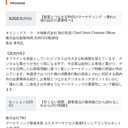
PROGRAM
【顧客とつながる時代のマーケティング ～優れた
基調講演(20分)
場の設計の重要性〜】
オイシックス・ラ・大地株式会社 執行役員 Chief Omni-Channel Officer
株式会社顧客時間 共同CEO取締役
奥谷 孝司氏
【講演内容】
オフラインを前提としていたビジネスは今大きな転換期を迎えています。デ
ジタルな繋がりが当たり前になる中で、今企業は如何にお客様と繋がり、デ
ータを活用したお客様理解に基づく新しいマーケティング戦略の実線が求め
らています。本講演ではコロナ禍の消費者行動の現状とそれに対応する国内
外の企業事例を紹介しお客様とつながるデジタルタッチポイントをいかに
「優れた場」に進化させ共感をうむマーケティングの重要性について解説し
ます。
セッション1(20
【甘くない実態、顧客接点の最前線だから語れるこ
分)
れからのCX戦略】
株式会社TMJ
マーケティング推進本部 カスタマーサクセス推進PJ シニアコンサルタント