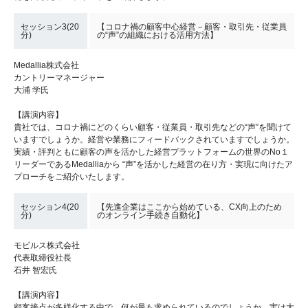
セッション3(20
【コロナ禍の顧客中心経営－顧客・取引先・従業員
分)
の“声”の組織における活用方法】
Medallia株式会社
カントリーマネージャー
大浦 学氏
【講演内容】
貴社では、コロナ禍にどのくらい顧客・従業員・取引先などの“声”を聞けて
いますでしょうか。経営や業務にフィードバックされていますでしょうか。
実績・評判ともに顧客の声を活かした経営プラットフォームの世界のNo１
リーダーであるMedalliaから “声”を活かした経営の在り方・実現に向けたア
プローチをご紹介いたします。
セッション4(20
【先進企業はここから始めている、CX向上のため
分)
のオンライン手続き自動化】
モビルス株式会社
代表取締役社長
石井 智宏氏
【講演内容】
顧客接点が多様化する中で、何が最も求められているのでしょうか。実は大