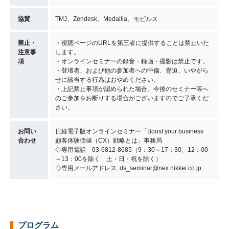
協賛
TMJ、Zendesk、Medallia、モビルス
禁止・
・視聴ページのURLを第三者に提供することは禁止いた
注意事
します。
項
・オンラインセミナーの録音・録画・撮影は禁止です。
・登壇者、および他の参加者への中傷、脅迫、いやがら
せに該当する行為はおやめください。
・上記禁止事項が認められた場合、今後のセミナー等へ
のご参加をお断りする場合がございますのでご了承くだ
さい。
お問い
日経電子版オンラインセミナー「Boost your business
合わせ
顧客体験価値（CX）戦略とは」事務局
◇専用電話 03-6812-8685（9：30～17：30、12：00
～13：00を除く 土・日・祝を除く）
◇専用メールアドレス: ds_seminar@nex.nikkei.co.jp
プログラム