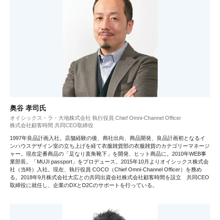
奥谷 孝司氏
オイシックス・ラ・大地株式会社 執行役員 Chief Omni-Channel Officer
株式会社顧客時間 共同CEO取締役
1997年良品計画入社。店舗経験の後、商社出向、商品開発、良品計画初となるイ
ンハウスデザイン室の立ち上げを経て衣服雑貨部の衣服雑貨のカテゴリーマネージ
ャー。現在定番商品の「足なり直角靴下」を開発、ヒット商品に。2010年WEB事
業部長。「MUJI passport」をプロデュース。2015年10月よりオイシックス株式会
社（当時）入社。現在、執行役員 COCO（Chief Omni-Channel Officer）を務め
る。2018年9月株式会社大広との共同出資会社株式会社顧客時間を設立 共同CEO
取締役に就任し、企業のDXとD2Cのサポートを行っている。