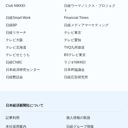
Club NIKKEI
日経ウーマノミクス・プロジェク
ト
日経Smart Work
Financial Times
日経BP
日経メディアマーケティング
日経リサーチ
テレビ東京
テレビ大阪
テレビ愛知
テレビ北海道
TVQ九州放送
テレビせとうち
BSテレビ東京
日経CNBC
ラジオNIKKEI
日本経済研究センター
日本IR協議会
日経懇話会
日経広告研究所
日本経済新聞社について
記事利用
個人情報の取扱
本社採用案内
日経グループ情報