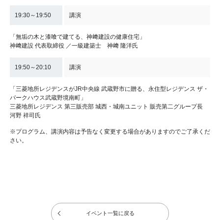
19:30～19:50
講演
「無垢の木と漆喰で建てる、神﨑建設の健康住宅」
神﨑建設 代表取締役 ／一級建築士 神﨑 隆洋氏
19:50～20:10
講演
「三菱地所レジデンスがJR中央線 武蔵野市に贈る、永住型レジデンス ザ・
パークハウス武蔵野境南町」
三菱地所レジデンス 第三販売部 城西・城南ユニット 販売第二グループ長
河野 祥司氏
※プログラム、講演内容は予告なく変更する場合がありますのでご了承くだ
さい。
イベント一覧に戻る