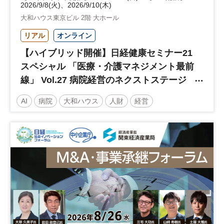
2026/9/8(火)、2026/9/10(木)
大和ハウス東京ビル 2階 大ホール
リアル
オンライン
【ハイブリッド開催】日経健康セミナー21
スペシャル 「医療・介護マネジメント最前
線」 Vol.27 病院経営のネクストステージ
～診療報酬改定のその先 AI・DX・人財戦
AI
病院
大和ハウス
人財
経営
略で描く持続可能な未来へ～
医療・介護マネジメント
医療
人材
人材戦略
日経健康セミナー
病院経営
DX
診療報酬
参加無料
土日祝開催