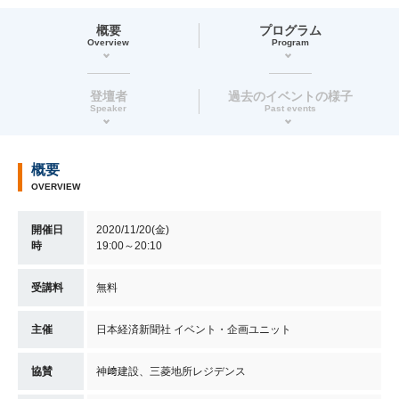
概要
プログラム
Overview
Program
登壇者
過去のイベントの様子
Speaker
Past events
概要
OVERVIEW
開催日
2020/11/20(金)
時
19:00～20:10
受講料
無料
主催
日本経済新聞社 イベント・企画ユニット
協賛
神﨑建設、三菱地所レジデンス