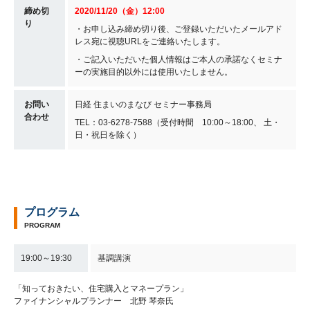
締め切
2020/11/20（金）12:00
り
・お申し込み締め切り後、ご登録いただいたメールアド
レス宛に視聴URLをご連絡いたします。
・ご記入いただいた個人情報はご本人の承諾なくセミナ
ーの実施目的以外には使用いたしません。
お問い
日経 住まいのまなび セミナー事務局
合わせ
TEL：03-6278-7588（受付時間 10:00～18:00、 土・
日・祝日を除く）
プログラム
PROGRAM
19:00～19:30
基調講演
「知っておきたい、住宅購入とマネープラン」
ファイナンシャルプランナー 北野 琴奈氏