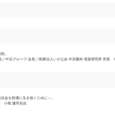
病気」
事長／中京グループ 会長／医療法人いさな会 中京眼科 視覚研究所 所長 
化社会を快適に生き抜くために～」
授 小島 隆司先生