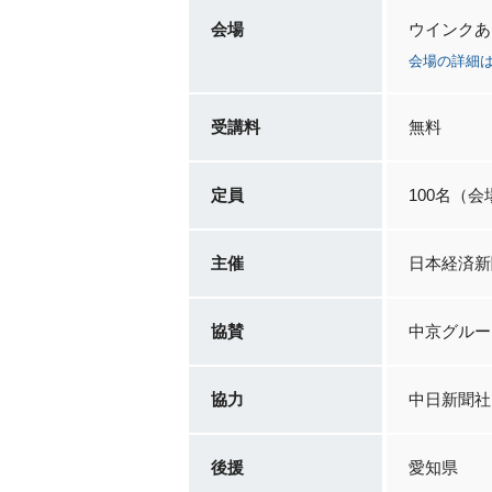
会場
ウインクあ
会場の詳細
受講料
無料
定員
100名（
主催
日本経済新
協賛
中京グルー
協力
中日新聞社、
後援
愛知県