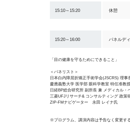
15:10～15:20
休憩
15:20～16:00
パネルデ
「目の健康を守るためにできること」
＜パネリスト＞
日本白内障屈折矯正手術学会(JSCRS) 理
慶應義塾大学 医学部 眼科学教室 特任准教
日経BP総合研究所 副所長 兼 メディカル
三菱UFJリサーチ& コンサルティング 政策
ZIP-FMナビゲーター 永田 レイナ氏
※プログラム、講演内容は予告なく変更す