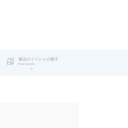
過去のイベントの様子
Past events