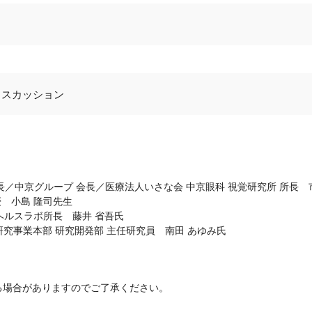
ィスカッション
事長／中京グループ 会長／医療法人いさな会 中京眼科 視覚研究所 所長 
授 小島 隆司先生
・ヘルスラボ所長 藤井 省吾氏
研究事業本部 研究開発部 主任研究員 南田 あゆみ氏
る場合がありますのでご了承ください。