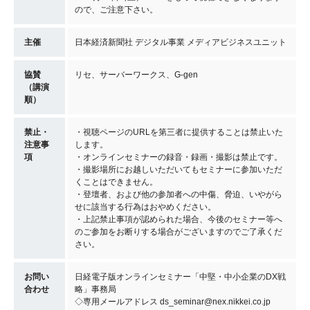
ので、ご注意下さい。
主催
日本経済新聞社 デジタル事業 メディアビジネスユニット
協賛
リセ、サーバーワークス、G-gen
（講演
順）
禁止・
・視聴ページのURLを第三者に提供することは禁止いた
注意事
します。
項
・オンラインセミナーの録音・録画・撮影は禁止です。
・撮影場所にお越しいただいてもセミナーに参加いただ
くことはできません。
・登壇者、および他の参加者への中傷、脅迫、いやがら
せに該当する行為はおやめください。
・上記禁止事項が認められた場合、今後のセミナー等へ
のご参加をお断りする場合がございますのでご了承くだ
さい。
お問い
日経電子版オンラインセミナー「中堅・中小企業のDX戦
合わせ
略」事務局
◇専用メールアドレス ds_seminar@nex.nikkei.co.jp