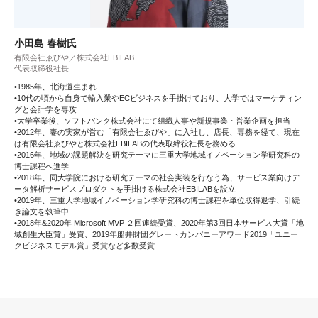
小田島 春樹氏
有限会社ゑびや／株式会社EBILAB
代表取締役社長
•1985年、北海道生まれ
•10代の頃から自身で輸入業やECビジネスを手掛けており、大学ではマーケティン
グと会計学を専攻
•大学卒業後、ソフトバンク株式会社にて組織人事や新規事業・営業企画を担当
•2012年、妻の実家が営む「有限会社ゑびや」に入社し、店長、専務を経て、現在
は有限会社ゑびやと株式会社EBILABの代表取締役社長を務める
•2016年、地域の課題解決を研究テーマに三重大学地域イノベーション学研究科の
博士課程へ進学
•2018年、同大学院における研究テーマの社会実装を行なう為、サービス業向けデ
ータ解析サービスプロダクトを手掛ける株式会社EBILABを設立
•2019年、三重大学地域イノベーション学研究科の博士課程を単位取得退学、引続
き論文を執筆中
•2018年&2020年 Microsoft MVP ２回連続受賞、2020年第3回日本サービス大賞「地
域創生大臣賞」受賞、2019年船井財団グレートカンパニーアワード2019「ユニー
クビジネスモデル賞」受賞など多数受賞