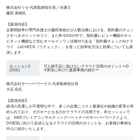
株式会社リセ 代表取締役社長／弁護士
藤田 美樹氏
【講演内容】
企業間紛争の専門弁護士の藤田美樹が少人数法務における、契約書のチェッ
クすべきポイントやコツ、また昨今DXの中で、契約書レビュー機能やキャ
ビネット機能など含むオールインワン法務AIである「契約書チェックAIクラ
ウド LeCHECK（リチェック）」を使った効率化方法と効果についても講
演します。
セッション2
IT人材不足に負けないクラウド活用のポイント〜D
(20分)
X実現に向けた最新事例の紹介〜
株式会社サーバーワークス 代表取締役社長
大石 良氏
【講演内容】
経済の見通しが不透明な中で、多くの企業にコスト最適化や組織の変革が求
められており、そのキーとなるのがクラウドの活用です。本セッションで
は、AWSプレミアコンサルティングパートナーのサーバーワークスより、
DX実現に向けて必須となるクラウドの活用のポイントを、お客様の事例を
中心に紹介いたします。