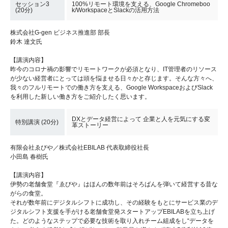
セッション3
100%リモート環境を支える、Google Chromeboo
(20分)
k/WorkspaceとSlackの活用方法
株式会社G-gen ビジネス推進部 部長
鈴木 達文氏
【講演内容】
昨今のコロナ禍の影響でリモートワークが必須となり、IT管理者のリソース
が少ない経営者にとっては頭を悩ませる日々かと存じます。そんな方々へ、
我々のフルリモートでの働き方を支える、Google WorkspaceおよびSlack
を利用した新しい働き方をご紹介したく思います。
DXとデータ経営によって 企業と人を元気にする変
特別講演 (20分)
革ストーリー
有限会社ゑびや／株式会社EBILAB 代表取締役社長
小田島 春樹氏
【講演内容】
伊勢の老舗食堂『ゑびや』はほんの数年前はそろばんを弾いて経営する昔な
がらの食堂。
それが数年前にデジタルシフトに成功し、その経験をもとにサービス業のデ
ジタルシフト支援を手がける老舗食堂発スタートアップEBILABを立ち上げ
た。どのようなステップで必要な技術を取り入れチーム組成をし“データを