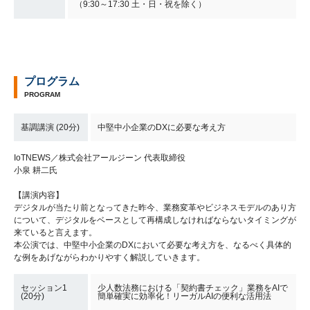
（9:30～17:30 土・日・祝を除く）
プログラム
PROGRAM
基調講演 (20分)
中堅中小企業のDXに必要な考え方
IoTNEWS／株式会社アールジーン 代表取締役
小泉 耕二氏
【講演内容】
デジタルが当たり前となってきた昨今、業務変革やビジネスモデルのあり方
について、デジタルをベースとして再構成しなければならないタイミングが
来ていると言えます。
本公演では、中堅中小企業のDXにおいて必要な考え方を、なるべく具体的
な例をあげながらわかりやすく解説していきます。
セッション1
少人数法務における「契約書チェック」業務をAIで
(20分)
簡単確実に効率化！リーガルAIの便利な活用法