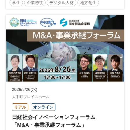
学生
企業誘致
デジタル人材
地方創生
企業立地
人材育成
経営者
交流会付き
地域活性化
自治体
2026/8/26(水)
大手町プレイスホール
リアル
オンライン
日経社会イノベーションフォーラム
「M&A・事業承継フォーラム」