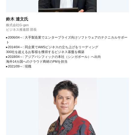
鈴木 達文氏
株式会社G-gen
ビジネス推進部 部長
▸2006/04～: 大手製造業でエンタープライズ向けソフトウェアのテクニカルサポー
ト
▸2014/04～: 同企業でAWSビジネスの立ち上げをリーディング
300社を超えるお客様を獲得するビジネス基盤を構築
▸2018/04～: アジアパシフィックの本社（シンガポール）へ出向
海外14カ国へのクラウド商材のPMを担当
▸2021/09～: 現職