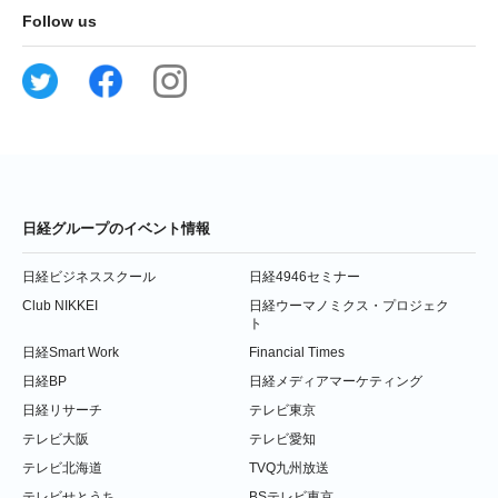
Follow us
日経グループのイベント情報
日経ビジネススクール
日経4946セミナー
Club NIKKEI
日経ウーマノミクス・プロジェク
ト
日経Smart Work
Financial Times
日経BP
日経メディアマーケティング
日経リサーチ
テレビ東京
テレビ大阪
テレビ愛知
テレビ北海道
TVQ九州放送
テレビせとうち
BSテレビ東京