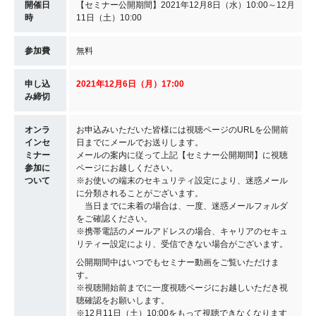
開催日
【セミナー公開期間】2021年12月8日（水）10:00～12月
時
11日（土）10:00
参加費
無料
申し込
2021年12月6日（月
）17
:00
み締切
オンラ
お申込みいただいた皆様には視聴ページのURLを公開前
インセ
日までにメールでお送りします。
ミナー
メールの案内に従って上記【セミナー公開期間】に視聴
参加に
ページにお越しください。
ついて
※お使いの端末のセキュリティ設定により、迷惑メール
に分類されることがございます。
当日までに未着の場合は、一度、迷惑メールフォルダ
をご確認ください。
※携帯電話のメールアドレスの場合、キャリアのセキュ
リティー設定により、受信できない場合がございます。
公開期間中はいつでもセミナー動画をご覧いただけま
す。
※視聴開始前までに一度視聴ページにお越しいただき視
聴確認をお願いします。
※12月11日（土）10:00をもって視聴できなくなります