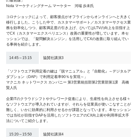
の最前線」
Nota マーケティングチーム マーケター 河端 歩未氏
コロナショックによって、顧客接点がオフラインからオンラインへと大きく
移行しました。こうした中で、カスタマーサポート／カスタマーサクセス業
務を効率化しつつ、顧客満足度の引き上げ、ひいてはLTVの向上を目指す上
でCX（カスタマーエクスペリエンス）改善の重要性が増しています。本セ
ッションでは、「疑問解決エンジン」を活用してCXの改善に取り組んでい
る事例を紹介します。
14:45～15:15
協賛社講演3
「ソフトウエア利用定着の鍵は『脱マニュアル』と『自動化』～デジタルア
ダプション（DAP）で利用定着率90％を実現～」
マクニカ ネットワークス カンパニー 第3営業統括部第2営業部第1課 高橋
賢人氏
企業ITのクラウドシフトやテレワーク促進により、生産性を向上させる様々
なソフトウエアが導入されていますが、それらを従業員が使いこなすことが
難しく、いかに効果的に利用させるかが課題となっています。本セッション
では当社が目指すDAPを活用したソフトウエアのCX向上術や利用率拡大手
法についてご紹介します。
15:20～15:50
協賛社講演4