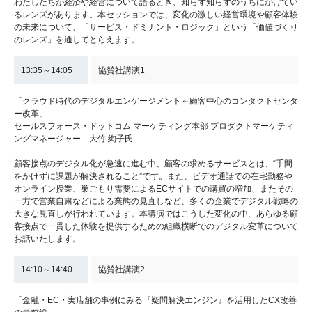
わたしたちが経済や経営について語るとき、知らず知らずのうちにかけてい
るレンズがあります。本セッションでは、変化の激しい経営環境や顧客体験
の未来について、「サービス・ドミナント・ロジック」という「価値づくり
のレンズ」を通してとらえます。
13:35～14:05
協賛社講演1
「クラウド時代のデジタルエンゲージメント～顧客中心のコンタクトセンタ
ー改革」
セールスフォース・ドットコム マーケティング本部 プロダクトマーケティ
ングマネージャー 大竹 絢子氏
顧客接点のデジタル化が急速に進む中、顧客の求めるサービスとは、“手間
をかけずに課題が解決されること”です。また、ビデオ通話での在宅勤務や
オンライン授業、巣ごもり需要によるECサイトでの購買の増加、またその
一方で営業自粛などによる業態の見直しなど、多くの企業でデジタル戦略の
大きな見直しが行われています。本講演ではこうした変化の中、あらゆる顧
客接点で一貫した体験を提供するための組織横断でのデジタル変革について
お話いたします。
14:10～14:40
協賛社講演2
「金融・EC・実店舗の事例にみる『疑問解決エンジン』を活用したCX改善