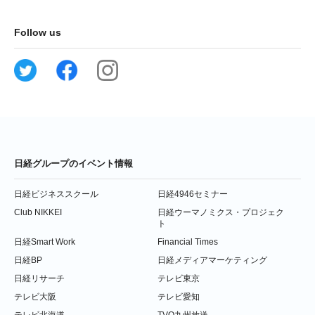
Follow us
日経グループのイベント情報
日経ビジネススクール
日経4946セミナー
Club NIKKEI
日経ウーマノミクス・プロジェク
ト
日経Smart Work
Financial Times
日経BP
日経メディアマーケティング
日経リサーチ
テレビ東京
テレビ大阪
テレビ愛知
テレビ北海道
TVQ九州放送