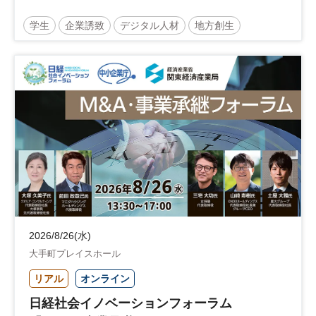
学生
企業誘致
デジタル人材
地方創生
企業立地
人材育成
経営者
交流会付き
地域活性化
自治体
2026/8/26(水)
大手町プレイスホール
リアル
オンライン
日経社会イノベーションフォーラム