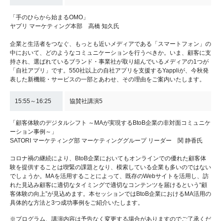
「手のひらから始まるOMO」
ヤプリ マーケティング本部 高橋 知久氏
企業と生活者をつなぐ、もっとも近いメディアである「スマートフォン」の
中において、どのようなコミュニケーションを行うべきか。いま、顧客に支
持され、選ばれているブランド・事業社が取り組んでいるメディアの1つが
「自社アプリ」です。550社以上の自社アプリを支援するYappliが、今秋発
表した新機能・サービスの一部とあわせ、その理由をご案内いたします。
15:55～16:25
協賛社講演5
「顧客体験のデジタルシフト ～MAが実現するBtoB企業の非対面コミュニケ
ーション事例～」
SATORI マーケティング部 マーケティンググループ リーダー 関 静香氏
コロナ禍の継続により、BtoB企業においてもオンラインでの優れた顧客体
験を提供することは喫緊の課題となり、模索している企業も多いのではない
でしょうか。MAを活用することによって、既存のWebサイトを活用し、訪
れた見込み顧客に適切なタイミングで適切なコンテンツを届けるという“顧
客体験の向上”が見込めます。本セッションではBtoB企業におけるMA活用の
具体的な方法と3つ成功事例をご紹介いたします。
※プログラム、講演内容は予告なく変更する場合がありますのでご了承くだ