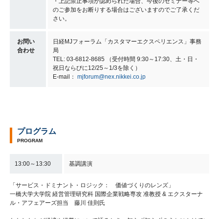
・上記禁止事項が認められた場合、今後のセミナー等へ
のご参加をお断りする場合はございますのでご了承くだ
さい。
お問い
日経MJフォーラム「カスタマーエクスペリエンス」事務
合わせ
局
TEL: 03-6812-8685 （受付時間 9:30～17:30、土・日・
祝日ならびに12/25～1/3を除く）
E-mail：
mjforum@nex.nikkei.co.jp
プログラム
PROGRAM
13:00～13:30
基調講演
「サービス・ドミナント・ロジック： 価値づくりのレンズ」
一橋大学大学院 経営管理研究科 国際企業戦略専攻 准教授 & エクスターナ
ル・アフェアーズ担当 藤川 佳則氏