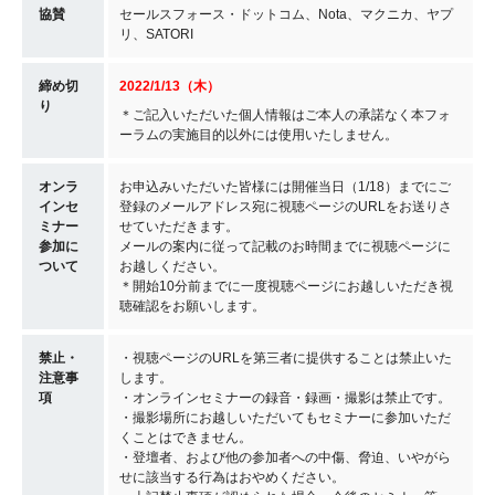
協賛
セールスフォース・ドットコム、Nota、マクニカ、ヤプ
リ、SATORI
締め切
2022/1/13（木）
り
＊ご記入いただいた個人情報はご本人の承諾なく本フォ
ーラムの実施目的以外には使用いたしません。
オンラ
お申込みいただいた皆様には開催当日（1/18）までにご
インセ
登録のメールアドレス宛に視聴ページのURLをお送りさ
ミナー
せていただきます。
参加に
メールの案内に従って記載のお時間までに視聴ページに
ついて
お越しください。
＊開始10分前までに一度視聴ページにお越しいただき視
聴確認をお願いします。
禁止・
・視聴ページのURLを第三者に提供することは禁止いた
注意事
します。
項
・オンラインセミナーの録音・録画・撮影は禁止です。
・撮影場所にお越しいただいてもセミナーに参加いただ
くことはできません。
・登壇者、および他の参加者への中傷、脅迫、いやがら
せに該当する行為はおやめください。