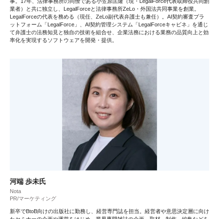
事。17年、法律事務所の同僚である小笠原匡隆（現・LegalForce代表取締役共同創
業者）と共に独立し、LegalForceと法律事務所ZeLo・外国法共同事業を創業。
LegalForceの代表を務める（現任、ZeLo副代表弁護士も兼任）。AI契約審査プラ
ットフォーム「LegalForce」、AI契約管理システム「LegalForceキャビネ」を通じ
て弁護士の法務知見と独自の技術を組合せ、企業法務における業務の品質向上と効
率化を実現するソフトウェアを開発・提供。
河端 歩未氏
Nota
PR/マーケティング
新卒でBtoB向けの出版社に勤務し、経営専門誌を担当。経営者や意思決定層に向け
たセミナーの企画や運営をはじめ、業界専門雑誌の企画、取材、制作、編集などを