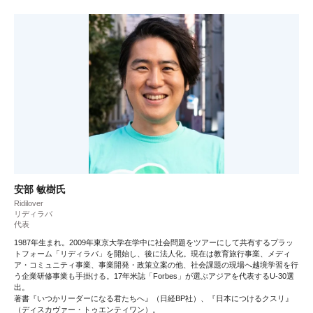
安部 敏樹氏
Ridilover
リディラバ
代表
1987年生まれ。2009年東京大学在学中に社会問題をツアーにして共有するプラッ
トフォーム「リディラバ」を開始し、後に法人化。現在は教育旅行事業、メディ
ア・コミュニティ事業、事業開発・政策立案の他、社会課題の現場へ越境学習を行
う企業研修事業も手掛ける。17年米誌「Forbes」が選ぶアジアを代表するU-30選
出。
著書『いつかリーダーになる君たちへ』（日経BP社）、『日本につけるクスリ』
（ディスカヴァー・トゥエンティワン）。