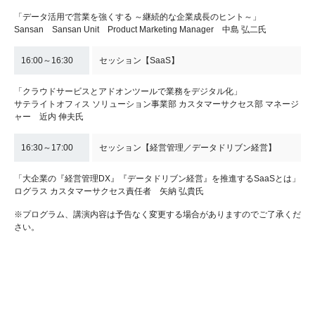
「データ活用で営業を強くする ～継続的な企業成長のヒント～」
Sansan Sansan Unit Product Marketing Manager 中島 弘二氏
16:00～16:30
セッション【SaaS】
「クラウドサービスとアドオンツールで業務をデジタル化」
サテライトオフィス ソリューション事業部 カスタマーサクセス部 マネージ
ャー 近内 伸夫氏
16:30～17:00
セッション【経営管理／データドリブン経営】
「大企業の『経営管理DX』『データドリブン経営』を推進するSaaSとは」
ログラス カスタマーサクセス責任者 矢納 弘貴氏
※プログラム、講演内容は予告なく変更する場合がありますのでご了承くだ
さい。