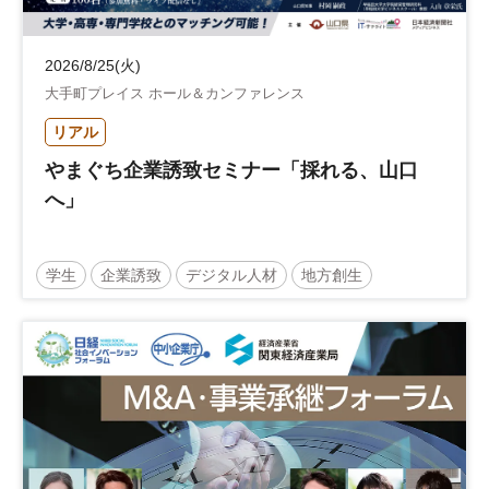
2026/8/25(火)
大手町プレイス ホール＆カンファレンス
リアル
やまぐち企業誘致セミナー「採れる、山口
へ」
学生
企業誘致
デジタル人材
地方創生
企業立地
人材育成
経営者
交流会付き
地域活性化
自治体