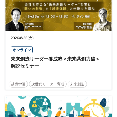
2026/8/25(火)
オンライン
未来創造リーダー養成塾＜未来共創力編＞
解説セミナー
越境学習
次世代リーダー育成
未来創造
リーダーシップ
新規事業
参加無料