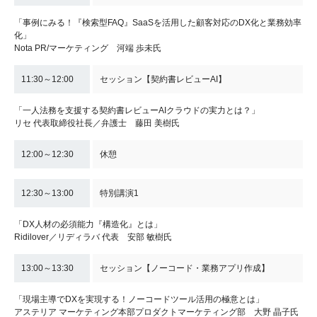
「事例にみる！『検索型FAQ』SaaSを活用した顧客対応のDX化と業務効率
化」
Nota PR/マーケティング 河端 歩未氏
11:30～12:00
セッション【契約書レビューAI】
「一人法務を支援する契約書レビューAIクラウドの実力とは？」
リセ 代表取締役社長／弁護士 藤田 美樹氏
12:00～12:30
休憩
12:30～13:00
特別講演1
「DX人材の必須能力『構造化』とは」
Ridilover／リディラバ 代表 安部 敏樹氏
13:00～13:30
セッション【ノーコード・業務アプリ作成】
「現場主導でDXを実現する！ノーコードツール活用の極意とは」
アステリア マーケティング本部プロダクトマーケティング部 大野 晶子氏