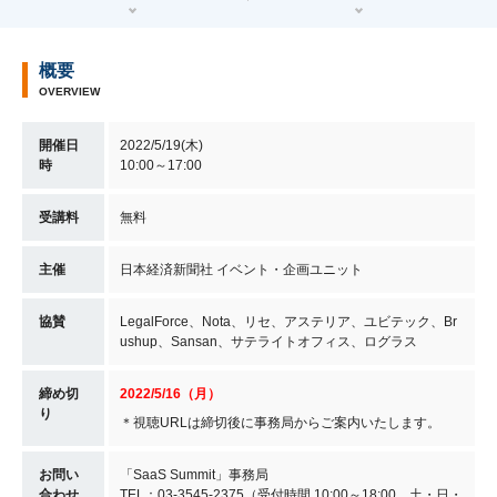
概要
OVERVIEW
開催日
2022/5/19(木)
時
10:00～17:00
受講料
無料
主催
日本経済新聞社 イベント・企画ユニット
協賛
LegalForce、Nota、リセ、アステリア、ユビテック、Br
ushup、Sansan、サテライトオフィス、ログラス
締め切
2022/5/16（月）
り
＊視聴URLは締切後に事務局からご案内いたします。
お問い
「SaaS Summit」事務局
合わせ
TEL：03-3545-2375（受付時間 10:00～18:00、土・日・