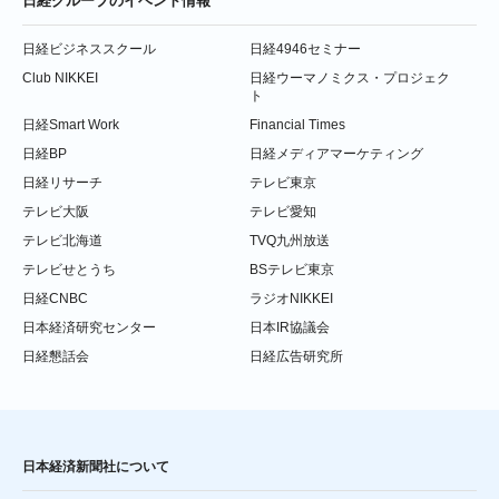
日経グループのイベント情報
日経ビジネススクール
日経4946セミナー
Club NIKKEI
日経ウーマノミクス・プロジェク
ト
日経Smart Work
Financial Times
日経BP
日経メディアマーケティング
日経リサーチ
テレビ東京
テレビ大阪
テレビ愛知
テレビ北海道
TVQ九州放送
テレビせとうち
BSテレビ東京
日経CNBC
ラジオNIKKEI
日本経済研究センター
日本IR協議会
日経懇話会
日経広告研究所
日本経済新聞社について