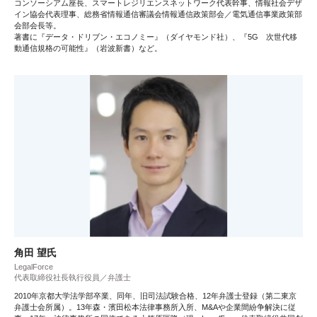
コンソーシアム座長、スマートレジリエンスネットワーク代表幹事、情報社会デザ
イン協会代表理事、総務省情報通信審議会情報通信政策部会／電気通信事業政策部
会部会長等。
著書に『データ・ドリブン・エコノミー』（ダイヤモンド社）、『5G 次世代移
動通信規格の可能性』（岩波新書）など。
角田 望氏
LegalForce
代表取締役社長執行役員／弁護士
2010年京都大学法学部卒業、同年、旧司法試験合格、12年弁護士登録（第二東京
弁護士会所属）。13年森・濱田松本法律事務所入所、M&Aや企業間紛争解決に従