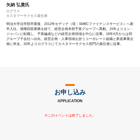
矢納 弘貴氏
ログラス
カスタマーサクセス責任者
明治大学法学部卒業後、2012年セディナ（現：SMBCファイナンスサービス）へ新
卒入社。債権回収業務を経て、経営企画本部予算グループへ異動。15年よりエン・
ジャパンに転職し、予算編成などの経営企画領域を中心に従事。18年4月からは同
グループ子会社へ出向。経営企画・人事領域を担うコーポレート組織と新規事業企
画に奔走。20年よりログラスにてカスタマーサクセス部門の責任者に従事。
お申し込み
APPLICATION