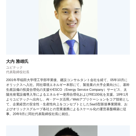
大内 雅雄氏
ユビテック
代表取締役社長
2001年早稲田大学理工学部卒業後、建設コンサルタント会社を経て、05年10月に
オリックスへ入社。同社環境エネルギー本部にて、製造業の大手企業向けに、基幹
生産設備の投資合理化の支援やESCO（Energy Service Company）サービス、太
陽光発電設備導入等によるエネルギー使用合理化およびRE100化を支援。18年1月
よりユビテックへ出向し、AI・データ活用／Webアプリケーションをコア技術とし
て、企業経営の安全性・生産性向上をコンセプトとしたSaaS型新規事業開発、お
よびオリックスグループ各社との営業連携によるスケール化の運営基盤構築に従
事。20年9月に同社代表取締役社長に就任。