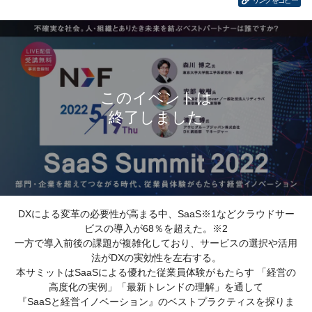
リンクをコピー
DXによる変革の必要性が高まる中、SaaS※1などクラウドサー
ビスの導入が68％を超えた。※2
一方で導入前後の課題が複雑化しており、サービスの選択や活用
法がDXの実効性を左右する。
本サミットはSaaSによる優れた従業員体験がもたらす 「経営の
高度化の実例」「最新トレンドの理解」を通して
『SaaSと経営イノベーション』のベストプラクティスを探りま