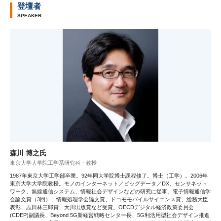
登壇者
SPEAKER
森川 博之氏
東京大学大学院工学系研究科・教授
1987年東京大学工学部卒業。92年同大学院博士課程修了。博士（工学）。2006年
東京大学大学院教授。モノのインターネット／ビッグデータ／DX、センサネット
ワーク、無線通信システム、情報社会デザインなどの研究に従事。電子情報通信学
会論文賞（3回）、情報処理学会論文賞、ドコモモバイルサイエンス賞、総務大臣
表彰、志田林三郎賞、大川出版賞など受賞。OECDデジタル経済政策委員会
(CDEP)副議長、Beyond 5G新経営戦略センター長、5G利活用型社会デザイン推進