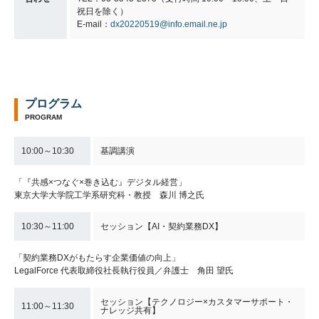
祝日を除く）
E-mail：
dx20220519@info.email.ne.jp
プログラム
PROGRAM
10:00～10:30
基調講演
「『共感×つなぐ×巻き込む』デジタル経営」
東京大学大学院工学系研究科・教授 森川 博之氏
10:30～11:00
セッション【AI・契約業務DX】
「契約業務DXがもたらす企業価値の向上」
LegalForce 代表取締役社長執行役員／弁護士 角田 望氏
セッション【テクノロジー×カスタマーサポート・
11:00～11:30
ナレッジ共有】