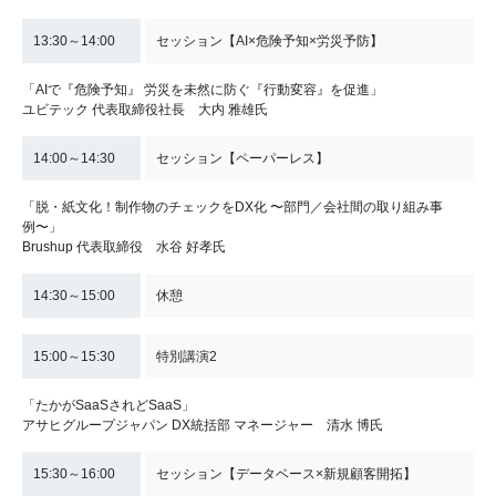
13:30～14:00
セッション【AI×危険予知×労災予防】
「AIで『危険予知』 労災を未然に防ぐ『行動変容』を促進」
ユビテック 代表取締役社長 大内 雅雄氏
14:00～14:30
セッション【ペーパーレス】
「脱・紙文化！制作物のチェックをDX化 〜部門／会社間の取り組み事
例〜」
Brushup 代表取締役 水谷 好孝氏
14:30～15:00
休憩
15:00～15:30
特別講演2
「たかがSaaSされどSaaS」
アサヒグループジャパン DX統括部 マネージャー 清水 博氏
15:30～16:00
セッション【データベース×新規顧客開拓】