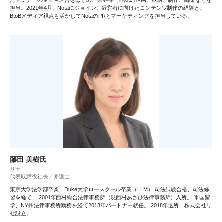
担当。2021年4月、Notaにジョイン。経営者に向けたコンテンツ制作の経験と、
BtoBメディア視点を活かしてNotaのPRとマーケティングを担当している。
藤田 美樹氏
リセ
代表取締役社長／弁護士
東京大学法学部卒業、Duke大学ロースクール卒業（LLM） 司法試験合格、司法修
習を経て、 2001年西村総合法律事務所（現西村あさひ法律事務所）入所。 米国留
学、NY州法律事務所勤務を経て2013年パートナー就任。 2018年退所、株式会社リ
セ設立。