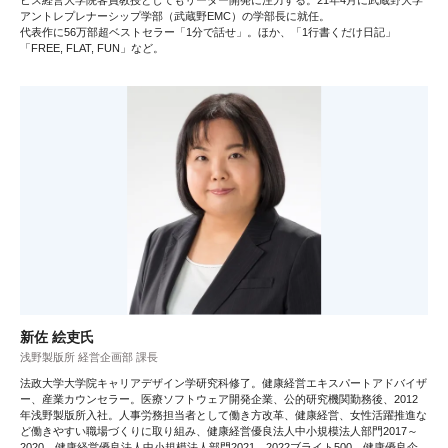
アントレプレナーシップ学部（武蔵野EMC）の学部長に就任。
代表作に56万部超ベストセラー「1分で話せ」。ほか、「1行書くだけ日記」
「FREE, FLAT, FUN」など。
新佐 絵吏氏
浅野製版所 経営企画部 課長
法政大学大学院キャリアデザイン学研究科修了。健康経営エキスパートアドバイザ
ー、産業カウンセラー。医療ソフトウェア開発企業、公的研究機関勤務後、2012
年浅野製版所入社。人事労務担当者として働き方改革、健康経営、女性活躍推進な
ど働きやすい職場づくりに取り組み、健康経営優良法人中小規模法人部門2017～
2020、健康経営優良法人中小規模法人部門2021、2022ブライト500、健康優良企