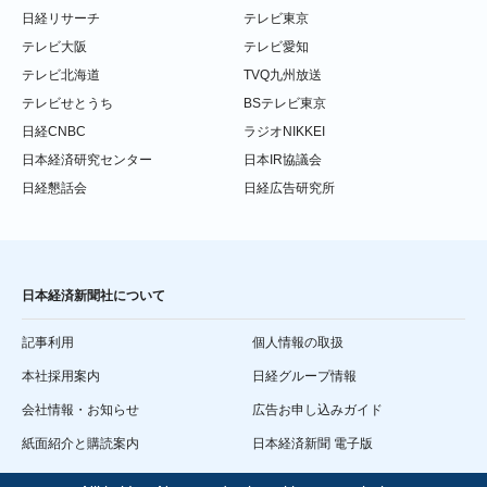
日経リサーチ
テレビ東京
テレビ大阪
テレビ愛知
テレビ北海道
TVQ九州放送
テレビせとうち
BSテレビ東京
日経CNBC
ラジオNIKKEI
日本経済研究センター
日本IR協議会
日経懇話会
日経広告研究所
日本経済新聞社について
記事利用
個人情報の取扱
本社採用案内
日経グループ情報
会社情報・お知らせ
広告お申し込みガイド
紙面紹介と購読案内
日本経済新聞 電子版