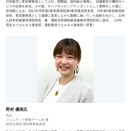
日本航空に客室乗務員として入社。国際線、国内線を乗務し、訓練教官や機内サー
ビスの企画を担当。その後、チーフキャビンアテンダントとして乗務をした後に、
管理職となる。2017年羽田第2客室乗員部第4客室乗員室室長、19年第4客室乗員部
部長。客室乗務員として健康に留意しながら勤務に就いていた経験を生かし、21年
人財本部健康管理部部長 兼 運航本部運航乗員健康管理部部長に就任。（22年、
部名をウエルネス推進部、運航乗員ウエルネス推進部へ変更）
野村 優美氏
丸紅
フェムテック事業チーム長 兼
経営企画部 国内事業推進課