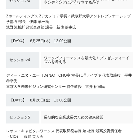
セッション3
ランディングにどう役立てるか？
Zホールディングス Zアカデミア学長／武蔵野大学アントレプレナーシップ
学部 学部長 伊藤 羊一氏
浅野製版所 経営企画部 課長 新佐 絵吏氏
【DAY4】 8月25日(木) 13:00公開
ワークパフォーマンスを最大化！プレゼンティーイ
セッション4
ズムを考える
ディー・エヌ・エー（DeNA） CHO室 室長代理／イブキ 代表取締役 平井
孝幸氏
東京大学未来ビジョン研究センター 特任教授 古井 祐司氏
【DAY5】 8月26日(金) 13:00公開
セッション5
長期的な企業成長のための健康経営
レオス・キャピタルワークス 代表取締役会長 兼 社長 最高投資責任者
（CIO） 藤野 英人氏