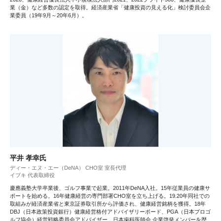
業（金）など多数の認定を取得。経済産業省「健康投資の見える化」検討委員会企
業委員（19年9月～20年6月）。
平井 孝幸氏
ディー・エヌ・エー（DeNA） CHO室 室長代理
イブキ 代表取締役
慶應義塾大学卒業後、ゴルフ事業で起業。2011年DeNA入社。15年従業員の健康サ
ポートを始める。16年健康経営の専門部署CHO室を立ち上げる。19.20年同社での
取組みが経済産業省と東京証券取引所から評価され、健康経営銘柄を獲得。18年
DBJ（日本政策投資銀行）健康経営格付アドバイザリーボード、PGA（日本プロゴ
ルフ協会）経営戦略委員会アドバイザー、日本歯科医師会 企業啓発メンバーを歴