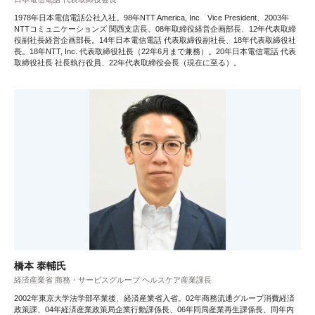
1978年日本電信電話公社入社。98年NTT America, Inc Vice President、2003年
NTTコミュニケーションズ 関西支店長、08年取締役経営企画部長、12年代表取締
役副社長経営企画部長。14年日本電信電話 代表取締役副社長、18年代表取締役社
長。18年NTT, Inc. 代表取締役社長（22年6月まで兼務）。20年日本電信電話 代表
取締役社長 社長執行役員、22年代表取締役会長（現在に至る）。
橋本 泰輔氏
経済産業省 商務・サービスグループ ヘルスケア産業課長
2002年東京大学法学部卒業後、経済産業省入省。02年商務流通グループ消費経済
政策課、04年経済産業政策局企業行動課係長、06年同局産業再生課係長、同年内