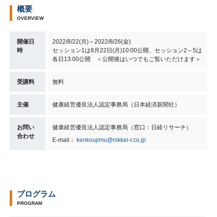
概要
OVERVIEW
開催日
2022/8/22(月)～2022/8/26(金)
時
セッション1は8月22日(月)10:00公開、セッション2～5は
各日13:00公開 ＜公開後はいつでもご覧いただけます＞
受講料
無料
主催
健康経営優良法人認定事務局（日本経済新聞社）
お問い
健康経営優良法人認定事務局（窓口：日経リサーチ）
合わせ
E-mail：
kenkoujimu@nikkei-r.co.jp
プログラム
PROGRAM