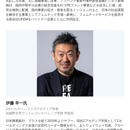
丸紅に入社後、主に金融事業に従事。ノンバンク事業や海外新規金融ビジネス参画
検討、国内中堅中小企業の経営支援を行うPEファンド事業などを担当した後、経
営企画部に配属。国内事業の拡大・推進を図るミッションのもと、日本の社会課題
を解決する事業としてフェムテック市場へ参画し、フェムテックサービスを提供す
る新会社LIFEMをパートナー企業とともに共同設立。
伊藤 羊一氏
Zホールディングス Zアカデミア学長
武蔵野大学アントレプレナーシップ学部 学部長
日本興業銀行、プラスを経て2015年よりヤフー。現在Zアカデミア学長としてZホ
ールディングス全体の次世代リーダー開発を行う。またウェイウェイ代表、グロー
ビス経営大学院客員教授としてもリーダー開発に注力する。21年4月に武蔵野大学