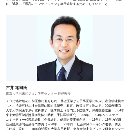
任。近著に「最高のコンディションを毎日維持するためにしていること」
古井 祐司氏
東京大学未来ビジョン研究センター 特任教授
30代で過疎地の出前医療に魅せられ、基礎医学から予防医学に転向。産官学連携の
もと、持続可能な社会保障に関する研究、教育、政策提言を進める。2000年東京
大学大学院医学系研究科修了、医学博士（専門は予防医学、保健医療政策）。04年
東京大学医学部附属病院特任助教（予防医学研究、～09年）。04年ヘルスケア・
コミッティー代表取締役（企業経営、健康医療事業創造、～15年）。15年内閣府
経済財政諮問会議専門委員（～20年）、21年同・社会保障ワーキング委員（骨太
方針等、現任）。18年自治医科大学客員教授、東京大学未来ビジョン研究センター