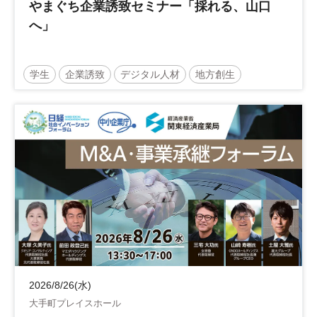
やまぐち企業誘致セミナー「採れる、山口
へ」
学生
企業誘致
デジタル人材
地方創生
企業立地
人材育成
経営者
交流会付き
地域活性化
自治体
2026/8/26(水)
大手町プレイスホール