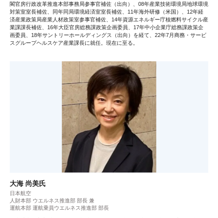
閣官房行政改革推進本部事務局参事官補佐（出向）、08年産業技術環境局地球環境
対策室室長補佐、同年同局環境経済室室長補佐、11年海外研修（米国）、12年経
済産業政策局産業人材政策室参事官補佐、14年資源エネルギー庁核燃料サイクル産
業課課長補佐、16年大臣官房総務課政策企画委員、17年中小企業庁総務課政策企
画委員、18年サントリーホールディングス（出向）を経て、22年7月商務・サービ
スグループヘルスケア産業課長に就任。現在に至る。
大海 尚美氏
日本航空
人財本部 ウエルネス推進部 部長 兼
運航本部 運航乗員ウエルネス推進部 部長