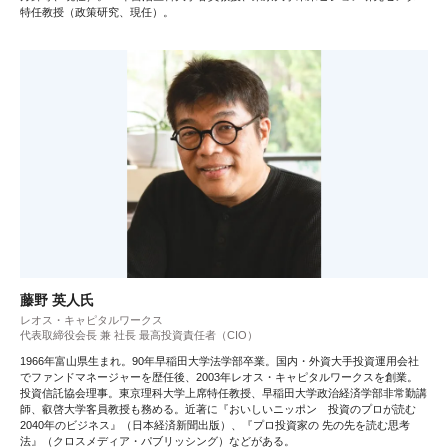
特任教授（政策研究、現任）。
藤野 英人氏
レオス・キャピタルワークス
代表取締役会長 兼 社長 最高投資責任者（CIO）
1966年富山県生まれ。90年早稲田大学法学部卒業。国内・外資大手投資運用会社
でファンドマネージャーを歴任後、2003年レオス・キャピタルワークスを創業。
投資信託協会理事。東京理科大学上席特任教授、早稲田大学政治経済学部非常勤講
師、叡啓大学客員教授も務める。近著に『おいしいニッポン 投資のプロが読む
2040年のビジネス』（日本経済新聞出版）、『プロ投資家の 先の先を読む思考
法』（クロスメディア・パブリッシング）などがある。