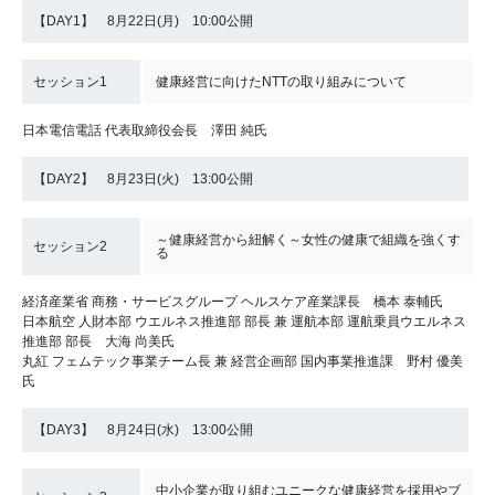
【DAY1】 8月22日(月) 10:00公開
セッション1
健康経営に向けたNTTの取り組みについて
日本電信電話 代表取締役会長 澤田 純氏
【DAY2】 8月23日(火) 13:00公開
～健康経営から紐解く～女性の健康で組織を強くす
セッション2
る
経済産業省 商務・サービスグループ ヘルスケア産業課長 橋本 泰輔氏
日本航空 人財本部 ウエルネス推進部 部長 兼 運航本部 運航乗員ウエルネス
推進部 部長 大海 尚美氏
丸紅 フェムテック事業チーム長 兼 経営企画部 国内事業推進課 野村 優美
氏
【DAY3】 8月24日(水) 13:00公開
中小企業が取り組むユニークな健康経営を採用やブ