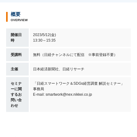
概要
OVERVIEW
開催日
2023/5/12(金)
時
13:30～15:35
受講料
無料（日経チャンネルにて配信 ※事前登録不要）
主催
日本経済新聞社、日経リサーチ
セミナ
「日経スマートワーク＆SDGs経営調査 解説セミナー」
ーに関
事務局
するお
E-mail: smartwork@nex.nikkei.co.jp
問い合
わせ