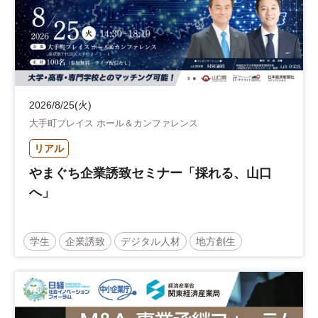
2026/8/25(火)
大手町プレイス ホール＆カンファレンス
リアル
やまぐち企業誘致セミナー「採れる、山口
へ」
学生
企業誘致
デジタル人材
地方創生
企業立地
人材育成
経営者
交流会付き
地域活性化
自治体