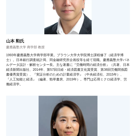
山本 勲氏
慶應義塾大学 商学部 教授
1993年慶應義塾大学商学部卒業。ブラウン大学大学院博士課程修了（経済学博
士）。日本銀行調査統計局、同金融研究所企画役等を経て現職。慶應義塾大学パネ
ルデータ設計・解析センター長。主な著書に『労働時間の経済分析』（共著、日本
経済新聞出版社、2014年、第57回日経・経済図書文化賞受賞、第38回労働関係図
書優秀賞受賞）、『実証分析のための計量経済学』（中央経済社、2015年）、
『人工知能と経済』（編著、勁草書房、2019年）。専門は応用ミクロ経済学、労
働経済学。