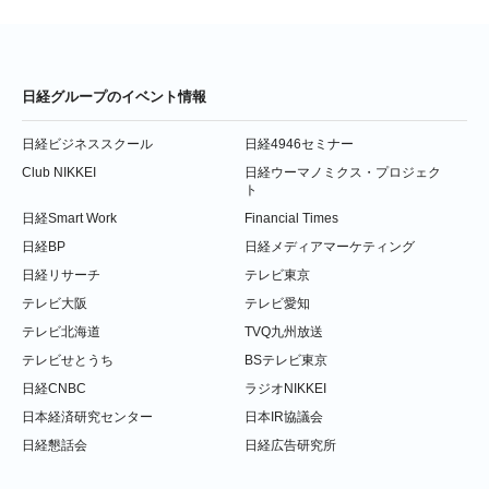
日経グループのイベント情報
日経ビジネススクール
日経4946セミナー
Club NIKKEI
日経ウーマノミクス・プロジェク
ト
日経Smart Work
Financial Times
日経BP
日経メディアマーケティング
日経リサーチ
テレビ東京
テレビ大阪
テレビ愛知
テレビ北海道
TVQ九州放送
テレビせとうち
BSテレビ東京
日経CNBC
ラジオNIKKEI
日本経済研究センター
日本IR協議会
日経懇話会
日経広告研究所