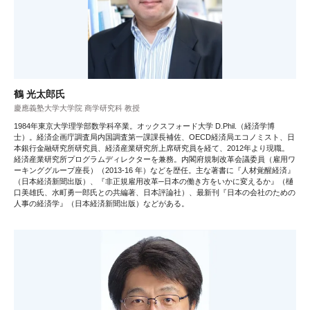
鶴 光太郎氏
慶應義塾大学大学院 商学研究科 教授
1984年東京大学理学部数学科卒業。オックスフォード大学 D.Phil.（経済学博
士）。経済企画庁調査局内国調査第一課課長補佐、OECD経済局エコノミスト、日
本銀行金融研究所研究員、経済産業研究所上席研究員を経て、2012年より現職。
経済産業研究所プログラムディレクターを兼務。内閣府規制改革会議委員（雇用ワ
ーキンググループ座長）（2013-16 年）などを歴任。主な著書に『人材覚醒経済』
（日本経済新聞出版）、『非正規雇用改革─日本の働き方をいかに変えるか』（樋
口美雄氏、水町勇一郎氏との共編著、日本評論社）、最新刊『日本の会社のための
人事の経済学』（日本経済新聞出版）などがある。