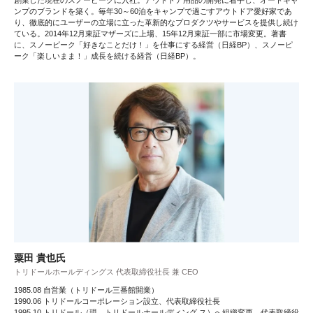
ンプのブランドを築く。毎年30～60泊をキャンプで過ごすアウトドア愛好家であ
り、徹底的にユーザーの立場に立った革新的なプロダクツやサービスを提供し続け
ている。2014年12月東証マザーズに上場、15年12月東証一部に市場変更。著書
に、スノーピーク「好きなことだけ！」を仕事にする経営（日経BP）、スノーピ
ーク「楽しいまま！」成長を続ける経営（日経BP）。
粟田 貴也氏
トリドールホールディングス 代表取締役社⻑ 兼 CEO
1985.08 自営業（トリドール三番館開業）
1990.06 トリドールコーポレーション設立、代表取締役社長
1995.10 トリドール（現、トリドールホールディング ス）へ組織変更、代表取締役