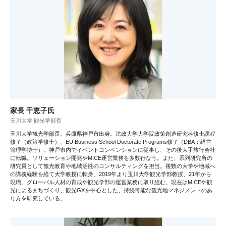
家長 千恵子氏
玉川大学 観光学部長
玉川大学観光学部長。兵庫県神戸市出身。法政大学大学院政策創造研究科修士課程
修了（政策学修士）、EU Business School Doctorate Programs修了（DBA：経営
管理学博士）。神戸市内でイベントコンベンションに従事し、その後大手旅行会社
に転職。ソリューション開発やMICE運営業務を多数行なう。また、系列研究所の
研究員として観光教育や地域活性のコンサルティングを担当。複数の大学や地域へ
の講義経験を経て大学教授に転身、2019年より玉川大学観光学部教授、21年から
現職。グローバル人材の育成や観光学部の運営業務に取り組む。現在はMICEや観
光によるまちづくり、観光GXを中心とした、持続可能な観光地マネジメントのあ
り方を研究している。