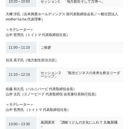
10:20～10:50
セッション1 「地方創生そして万博へ」
大﨑 洋氏（吉本興業ホールディングス 前代表取締役会長／一般社団法人
mother ha.ha 代表理事）
＜モデレーター＞
山中 哲男氏（トイトマ 代表取締役社長）
11:00～11:10
ご挨拶
自見 英子氏（地方創生担当大臣）
セッション２ 「観光ビジネスの未来を創るリーダ
11:10～12:10
ーシップ」
佐藤 裕久氏（バルニバービ 代表取締役会長）
山井 太氏（スノーピーク 代表取締役 会長兼社長執行役員）
＜モデレーター＞
山中 哲男氏 （トイトマ 代表取締役社長）
基調講演 「讃岐うどんの文化にふれて​ 丸亀製麺​
13:00～13:30
」