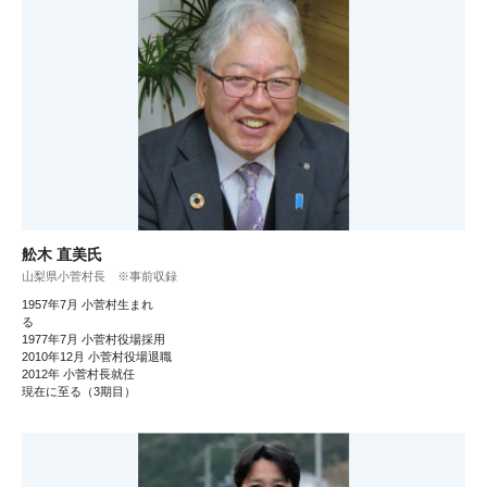
舩木 直美氏
山梨県小菅村長 ※事前収録
1957年7月 小菅村生まれ
る
1977年7月 小菅村役場採用
2010年12月 小菅村役場退職
2012年 小菅村長就任
現在に至る（3期目）