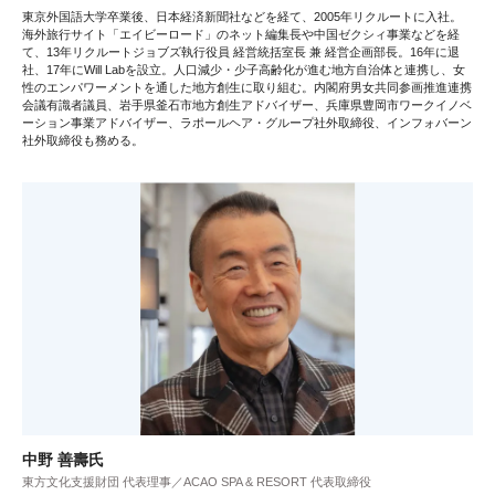
東京外国語大学卒業後、日本経済新聞社などを経て、2005年リクルートに入社。
海外旅行サイト「エイビーロード」のネット編集長や中国ゼクシィ事業などを経
て、13年リクルートジョブズ執行役員 経営統括室長 兼 経営企画部長。16年に退
社、17年にWill Labを設立。人口減少・少子高齢化が進む地方自治体と連携し、女
性のエンパワーメントを通した地方創生に取り組む。内閣府男女共同参画推進連携
会議有識者議員、岩手県釜石市地方創生アドバイザー、兵庫県豊岡市ワークイノベ
ーション事業アドバイザー、ラポールヘア・グループ社外取締役、インフォバーン
社外取締役も務める。
中野 善壽氏
東方文化支援財団 代表理事／ACAO SPA & RESORT 代表取締役