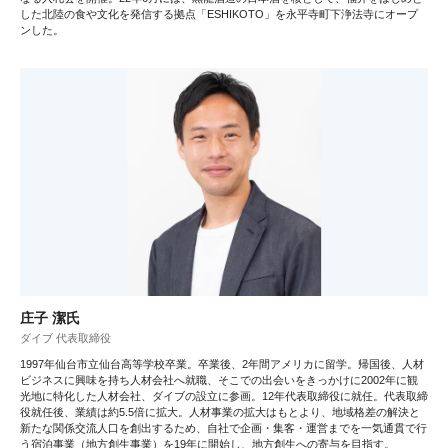
した北陸の食や文化を発信する拠点「ESHIKOTO」を永平寺町下浄法寺にオープ
ンした。
庄子 潔氏
ダイブ 代表取締役
1997年仙台市立仙台高等学校卒業。卒業後、2年間アメリカに留学。帰国後、人材
ビジネスに興味を持ち人材会社へ就職、そこでの出会いをきっかけに2002年に観
光地に特化した人材会社、ダイブの設立に参画。12年代表取締役に就任。代表取締
役就任後、業績は約5.5倍に拡大。人材事業の拡大はもとより、地域格差の解決と
新たな関係交流人口を創出するため、自社で企画・集客・運営までを一気通貫で行
う宿泊事業（地方創生事業）を19年に開始し、地方創生への寄与を目指す。