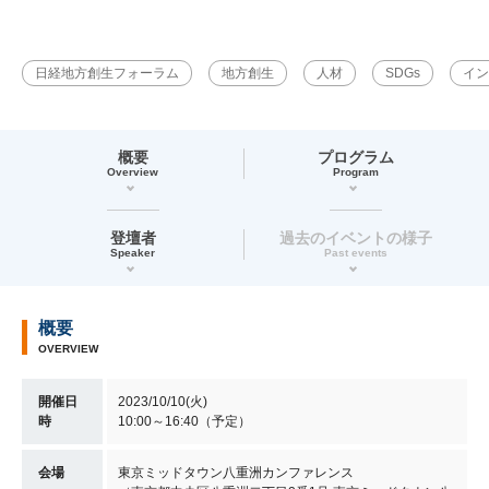
日経地方創生フォーラム
地方創生
人材
SDGs
イン
概要
プログラム
Overview
Program
登壇者
過去のイベントの様子
Speaker
Past events
概要
OVERVIEW
開催日
2023/10/10(火)
時
10:00～16:40（予定）
会場
東京ミッドタウン八重洲カンファレンス