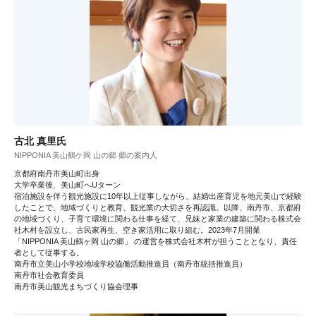
古北 真里氏
NIPPONIA 美山鶴ケ岡 山の郷 郷の案内人
京都府南丹市美山町出身
大学卒業後、美山町へUターン
宿泊施設を伴う観光施設に10年以上従事しながら、結婚出産育児を地元美山で経験
したことで、地域づくりと教育、観光業の大切さを再認識。以降、南丹市、京都府
の地域づくり、子育て環境に関わる仕事を経て、兄妹と家業の建築に関わる株式会
社木村を設立し、古民家再生、空き家活用に取り組む。2023年7月開業
「NIPPONIA 美山鶴ヶ岡 山の郷」 の運営を株式会社木村が担うこととなり、責任
者として従事する。
南丹市立美山小学校地域学校協働活動推進員（南丹市統括推進員）
南丹市社会教育委員
南丹市美山観光まちづくり協会理事