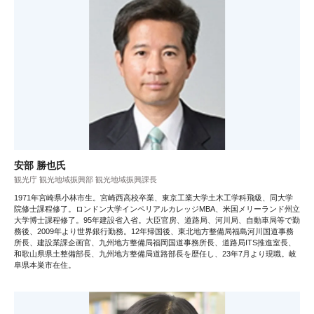
安部 勝也氏
観光庁 観光地域振興部 観光地域振興課長
1971年宮崎県小林市生。宮崎西高校卒業、東京工業大学土木工学科飛級、同大学
院修士課程修了。ロンドン大学インペリアルカレッジMBA、米国メリーランド州立
大学博士課程修了。95年建設省入省。大臣官房、道路局、河川局、自動車局等で勤
務後、2009年より世界銀行勤務。12年帰国後、東北地方整備局福島河川国道事務
所長、建設業課企画官、九州地方整備局福岡国道事務所長、道路局ITS推進室長、
和歌山県県土整備部長、九州地方整備局道路部長を歴任し、23年7月より現職。岐
阜県本巣市在住。