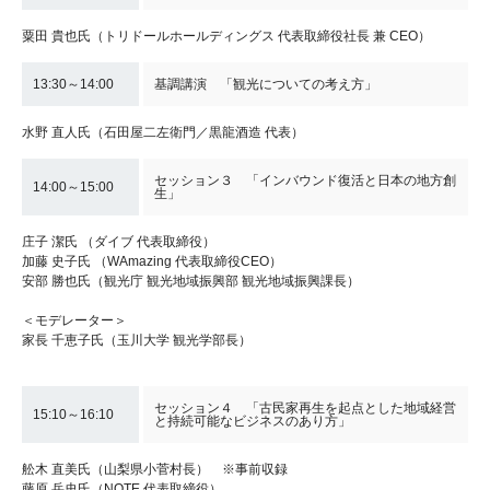
粟田 貴也氏（トリドールホールディングス 代表取締役社⻑ 兼 CEO）
13:30～14:00
基調講演 「観光についての考え方」
水野 直人氏（石田屋二左衛門／黒龍酒造 代表）
セッション３ 「インバウンド復活と日本の地方創
14:00～15:00
生」
庄子 潔氏 （ダイブ 代表取締役）
加藤 史子氏 （WAmazing 代表取締役CEO）
安部 勝也氏（観光庁 観光地域振興部 観光地域振興課長）
＜モデレーター＞
家長 千恵子氏（玉川大学 観光学部長）
セッション４ 「古民家再生を起点とした地域経営
15:10～16:10
と持続可能なビジネスのあり方」
舩木 直美氏（山梨県小菅村長） ※事前収録
藤原 岳史氏（NOTE 代表取締役）