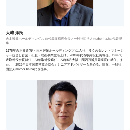
大﨑 洋氏
吉本興業ホールディングス 前代表取締役会長／一般社団法人mother ha.ha 代表理
事
1978年吉本興業(現・吉本興業ホールディングス)に入社、多くのタレントマネージ
ャー担当し音楽・出版・映画事業立ち上げ。2009年代表取締役社長就任、19年代
表取締役会長就任、23年取締役退任。23年5月大阪・関西万博共同座長に就任。ま
た、「2025年日本国際博覧会協会」シニアアドバイザーも務める。現在、一般社
団法人mother ha.ha代表理事。