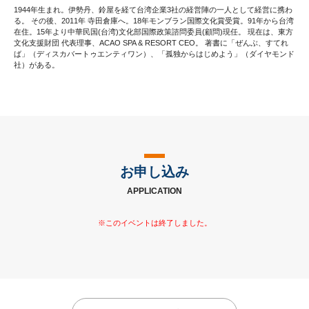
1944年生まれ。伊勢丹、鈴屋を経て台湾企業3社の経営陣の一人として経営に携わ
る。 その後、2011年 寺田倉庫へ。18年モンブラン国際文化賞受賞。91年から台湾
在住。15年より中華民国(台湾)文化部国際政策諮問委員(顧問)現任。 現在は、東方
文化支援財団 代表理事、ACAO SPA & RESORT CEO。 著書に「ぜんぶ、すてれ
ば」（ディスカバートゥエンティワン）、「孤独からはじめよう」（ダイヤモンド
社）がある。
お申し込み
APPLICATION