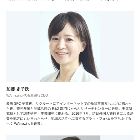
加藤 史子氏
WAmazing 代表取締役CEO
慶應 SFC 卒業後、リクルートにてインターネットでの新規事業立ち上げに携わっ
た後、観光産業と地域活性の R&D 部門じゃらんリサーチセンターに異動。主席研
究員として調査研究・事業開発に携わる。2016年 7月、訪日外国人旅行者による消
費を地方にもいきわたらせ、地域の活性化に資するプラットフォ-ムを立ち上げる
べく WAmazingを創業。