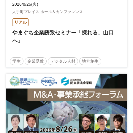
2026/8/25(火)
大手町プレイス ホール＆カンファレンス
リアル
やまぐち企業誘致セミナー「採れる、山口
へ」
学生
企業誘致
デジタル人材
地方創生
企業立地
人材育成
経営者
交流会付き
地域活性化
自治体