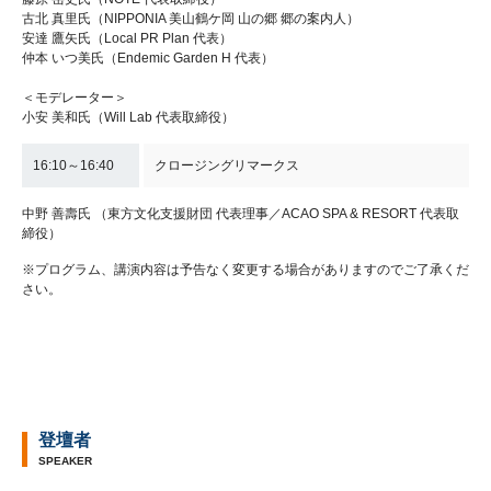
古北 真里氏（NIPPONIA 美山鶴ケ岡 山の郷 郷の案内人）
安達 鷹矢氏（Local PR Plan 代表）
仲本 いつ美氏（Endemic Garden H 代表）
＜モデレーター＞
小安 美和氏（Will Lab 代表取締役）
16:10～16:40
クロージングリマークス
中野 善壽氏 （東方文化支援財団 代表理事／ACAO SPA & RESORT 代表取
締役）
※プログラム、講演内容は予告なく変更する場合がありますのでご了承くだ
さい。
登壇者
SPEAKER