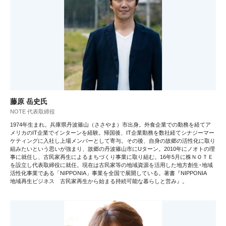
藤原 岳史氏
NOTE 代表取締役
1974年生まれ。兵庫県丹波篠山（ささやま）市出身。外食企業での勤務を経てア
メリカのIT企業でインターンを経験。帰国後、IT企業勤務を数社経てシナジーマー
ケティングに入社し上場メンバーとして寄与。その後、自身の故郷の活性化に取り
組みたいという思いが強まり、故郷の丹波篠山市にUターン。2010年にノオトの理
事に就任し、古民家再生によるまちづくり事業に取り組む。16年5月に株ＮＯＴＥ
を設立し代表取締役に就任。現在は古民家等の地域資源を活用した地方創生･地域
活性化事業である「NIPPONIA」事業を全国で展開している。著書『NIPPONIA
地域再生ビジネス 古民家再生から始まる持続可能な暮らしと営み』。