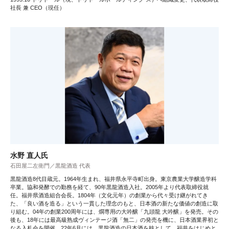
社長 兼 CEO（現任）
水野 直人氏
石田屋二左衛門／黒龍酒造 代表
黒龍酒造8代目蔵元。1964年生まれ、福井県永平寺町出身。東京農業大学醸造学科
卒業。協和発酵での勤務を経て、90年黒龍酒造入社。2005年より代表取締役就
任。福井県酒造組合会長。1804年（文化元年）の創業から代々受け継がれてき
た、「良い酒を造る」という一貫した理念のもと、日本酒の新たな価値の創造に取
り組む。04年の創業200周年には、燗専用の大吟醸「九頭龍 大吟醸」を発売。その
後も、18年には最高級熟成ヴィンテージ酒「無二」の発売を機に、日本酒業界初と
なる入札会を開催。22年6月には、黒龍酒造の日本酒を核として、福井をはじめと