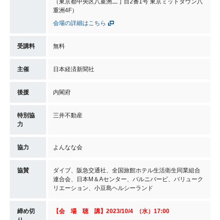
（東京都中央区八重洲二丁目2番1号 東京ミッドタウン八
重洲4F）
会場の詳細はこちら
受講料
無料
主催
日本経済新聞社
後援
内閣府
特別協
三井不動産
力
協力
よんなな会
協賛
ダイブ、阪急交通社、全国旅館ホテル生活衛生同業組合
連合会、日本M＆Aセンター、バルニバービ、バリューク
リエーション、小豆島ヘルシーランド
締め切
【会 場 聴 講】2023/10/4 （水）17:00
り