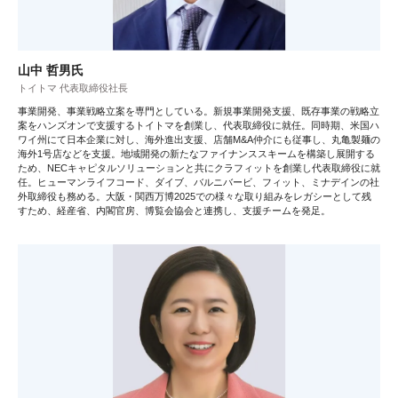
山中 哲男氏
トイトマ 代表取締役社長
事業開発、事業戦略立案を専門としている。新規事業開発支援、既存事業の戦略立
案をハンズオンで支援するトイトマを創業し、代表取締役に就任。同時期、米国ハ
ワイ州にて日本企業に対し、海外進出支援、店舗M&A仲介にも従事し、丸亀製麺の
海外1号店などを支援。地域開発の新たなファイナンススキームを構築し展開する
ため、NECキャピタルソリューションと共にクラフィットを創業し代表取締役に就
任。ヒューマンライフコード、ダイブ、バルニバービ、フィット、ミナデインの社
外取締役も務める。大阪・関西万博2025での様々な取り組みをレガシーとして残
すため、経産省、内閣官房、博覧会協会と連携し、支援チームを発足。