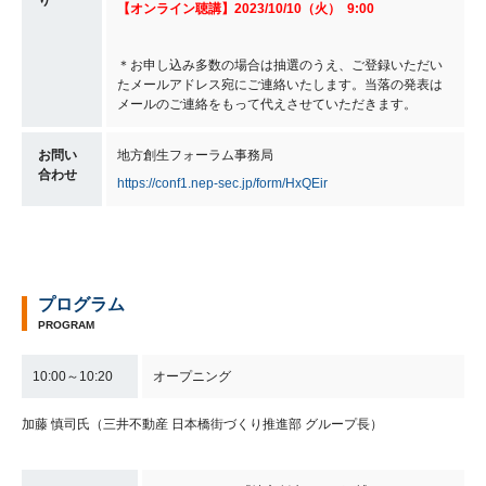
【オンライン聴講】2023/10/10（火） 9:00
＊お申し込み多数の場合は抽選のうえ、ご登録いただい
たメールアドレス宛にご連絡いたします。当落の発表は
メールのご連絡をもって代えさせていただきます。
お問い
地方創生フォーラム事務局
合わせ
https://conf1.nep-sec.jp/form/HxQEir
プログラム
PROGRAM
10:00～10:20
オープニング
加藤 慎司氏（三井不動産 日本橋街づくり推進部 グループ長）