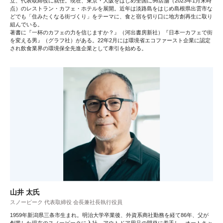
立、代表取締役に就任。現在、東京・大阪をはじめ全国に96店舗（2023年1月末時
点）のレストラン・カフェ・ホテルを展開。近年は淡路島をはじめ島根県出雲市な
どでも「住みたくなる街づくり」をテーマに、食と宿を切り口に地方創再生に取り
組んでいる。
著書に『一杯のカフェの力を信じますか？』（河出書房新社）『日本一カフェで街
を変える男』（グラフ社）がある。22年2月には環境省エコファースト企業に認定
され飲食業界の環境保全先進企業として牽引を始める。
山井 太氏
スノーピーク 代表取締役 会長兼社長執行役員
1959年新潟県三条市生まれ。明治大学卒業後、外資系商社勤務を経て86年、父が
創業した現在のスノーピークに入社。アウトドア用品の開発に着手し、オートキャ