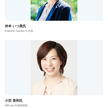
仲本 いつ美氏
Endemic Garden H 代表
小安 美和氏
Will Lab 代表取締役