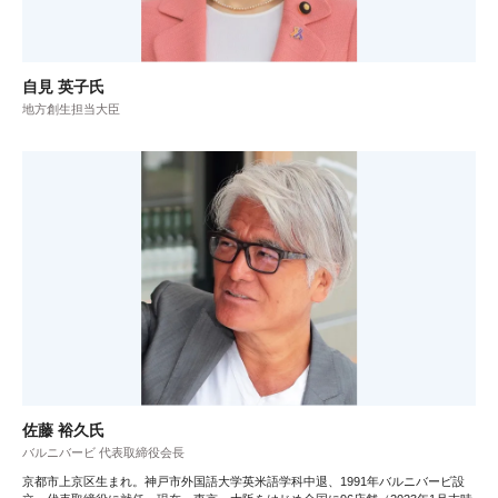
自見 英子氏
地方創生担当大臣
佐藤 裕久氏
バルニバービ 代表取締役会長
京都市上京区生まれ。神戸市外国語大学英米語学科中退、1991年バルニバービ設