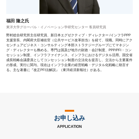
福田 隆之氏
東洋大学グローバル・イノベーション学研究センター 客員研究員
野村総合研究所主任研究員、新日本エグゼクティブ・ディレクター /インフラPPP
支援室長、内閣府大臣補佐官（公共サービス改革担当）を経て、現職。同時にアク
センチュアビジネス・コンサルティング本部ストラテジーグループにてマネジン
グ・ディレクターも務める。専門は国及び地方の財政・会計制度、PPP/PFI・コン
セッション制度、インフラファイナンス、インフラにおけるデジタル活用。国交省
成長戦略会議委員としてコンセッション制度の立法化を提言し、立法から主要案件
の形成、実行に関与。現在はインフラ企業の経営戦略・デジタル化戦略に助言す
る。主な著書に『改正PFI法解説』（東洋経済新報社）がある。
お申し込み
APPLICATION