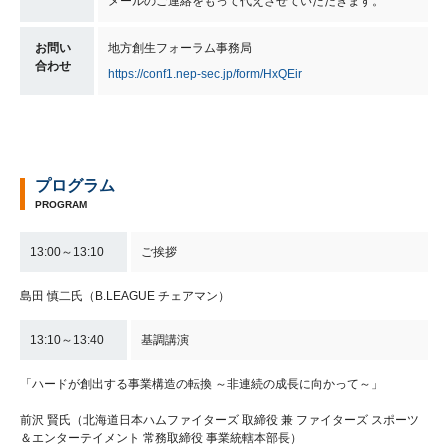
メールのご連絡をもって代えさせていただきます。
お問い
地方創生フォーラム事務局
合わせ
https://conf1.nep-sec.jp/form/HxQEir
プログラム
PROGRAM
13:00～13:10
ご挨拶
島田 慎二氏（B.LEAGUE チェアマン）
13:10～13:40
基調講演
「ハードが創出する事業構造の転換​ ～非連続の成長に向かって～」​
前沢 賢氏（北海道日本ハムファイターズ 取締役 兼 ファイターズ スポーツ
＆エンターテイメント 常務取締役 事業統轄本部長）