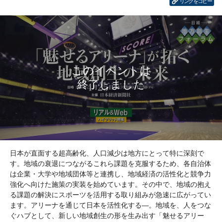
リンクをコピー
日本が直面する超高齢化、人口減少は地方にとって特に深刻で
す。地域の衰退につながるこれら課題を克服するため、各自治体
は企業・大学や地域団体等と連携し、地域経済の活性化と競争力
強化へ向けた施策の実装を始めています。その中で、地域の抱え
る課題の解決にスポーツを活用する取り組みが急速に広がってい
ます。アリーナを通じて日本を活性化する―。地域を、人をつな
ぐハブとして、新しい地域創生の形を生み出す「魅せるアリー