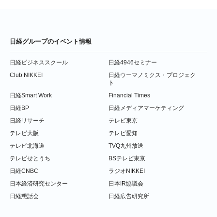
日経グループのイベント情報
日経ビジネススクール
日経4946セミナー
Club NIKKEI
日経ウーマノミクス・プロジェク
ト
日経Smart Work
Financial Times
日経BP
日経メディアマーケティング
日経リサーチ
テレビ東京
テレビ大阪
テレビ愛知
テレビ北海道
TVQ九州放送
テレビせとうち
BSテレビ東京
日経CNBC
ラジオNIKKEI
日本経済研究センター
日本IR協議会
日経懇話会
日経広告研究所