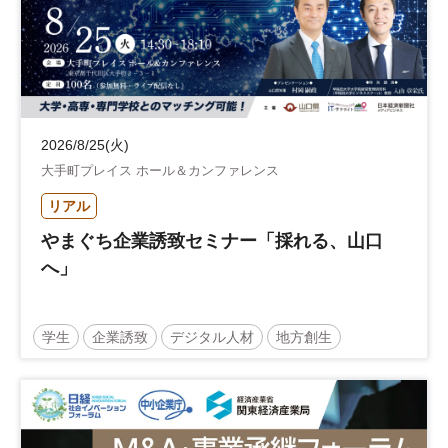
2026/8/25(火)
大手町プレイス ホール＆カンファレンス
リアル
やまぐち企業誘致セミナー「採れる、山口
へ」
学生
企業誘致
デジタル人材
地方創生
企業立地
人材育成
経営者
交流会付き
地域活性化
自治体