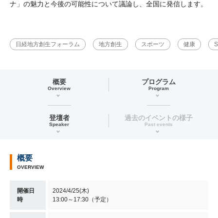
ナ」の魅力と今後の可能性について議論し、全国に発信します。
日経地方創生フォーラム
地方創生
スポーツ
健康
S
概要
プログラム
Overview
Program
登壇者
過去のイベントの様子
Speaker
Past events
概要
OVERVIEW
開催日
2024/4/25(木)
時
13:00～17:30（予定）