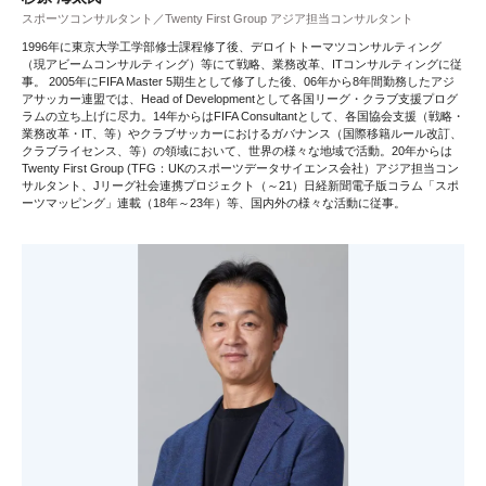
スポーツコンサルタント／Twenty First Group アジア担当コンサルタント
1996年に東京大学工学部修士課程修了後、デロイトトーマツコンサルティング
（現アビームコンサルティング）等にて戦略、業務改革、ITコンサルティングに従
事。 2005年にFIFA Master 5期生として修了した後、06年から8年間勤務したアジ
アサッカー連盟では、Head of Developmentとして各国リーグ・クラブ支援プログ
ラムの立ち上げに尽力。14年からはFIFA Consultantとして、各国協会支援（戦略・
業務改革・IT、等）やクラブサッカーにおけるガバナンス（国際移籍ルール改訂、
クラブライセンス、等）の領域において、世界の様々な地域で活動。20年からは
Twenty First Group (TFG：UKのスポーツデータサイエンス会社）アジア担当コン
サルタント、Jリーグ社会連携プロジェクト（～21）日経新聞電子版コラム「スポ
ーツマッピング」連載（18年～23年）等、国内外の様々な活動に従事。