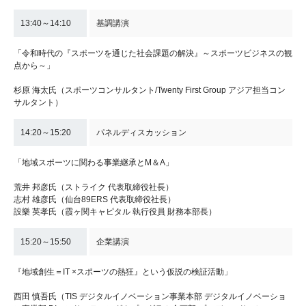
13:40～14:10
基調講演
「令和時代の『スポーツを通じた社会課題の解決』～スポーツビジネスの観
点から～」
杉原 海太氏（スポーツコンサルタント/Twenty First Group アジア担当コン
サルタント）
14:20～15:20
パネルディスカッション
「地域スポーツに関わる事業継承とM＆A」
荒井 邦彦氏（ストライク 代表取締役社長）
志村 雄彦氏（仙台89ERS 代表取締役社長）
設樂 英孝氏（霞ヶ関キャピタル 執行役員 財務本部長）
15:20～15:50
企業講演
『地域創生＝IT ×スポーツの熱狂』という仮説の検証活動」
西田 慎吾氏（TIS デジタルイノベーション事業本部 デジタルイノベーショ