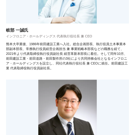
岐部 一誠氏
インフロニア・ホールディングス 代表執行役社長 兼 CEO
熊本大卒業後、1986年前田建設工業へ入社。総合企画部長、執行役員土木事業本
部副本部長、常務執行役員経営企画担当 兼 事業戦略本部長などの職務を経て、
2021年より代表取締役執行役員副社長 経営革新本部長に着任。そして同年10月、
前田建設工業・前田道路・前田製作所の3社により共同持株会社となるインフロニ
ア・ホールディングスを設立し、同社代表執行役社長 兼 CEOに就任。前田建設工
業 代表取締役執行役員副社長。