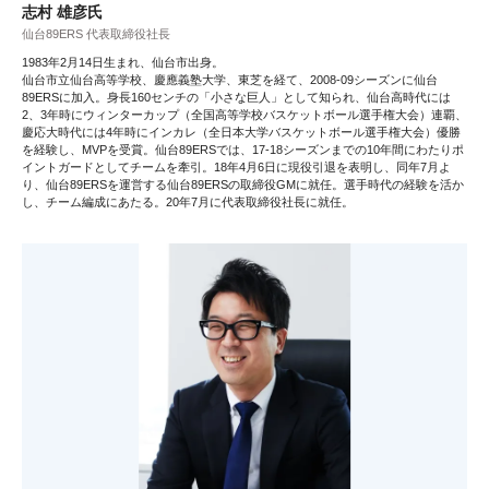
志村 雄彦氏
仙台89ERS 代表取締役社長
1983年2月14日生まれ、仙台市出身。
仙台市立仙台高等学校、慶應義塾大学、東芝を経て、2008-09シーズンに仙台
89ERSに加入。身長160センチの「小さな巨人」として知られ、仙台高時代には
2、3年時にウィンターカップ（全国高等学校バスケットボール選手権大会）連覇、
慶応大時代には4年時にインカレ（全日本大学バスケットボール選手権大会）優勝
を経験し、MVPを受賞。仙台89ERSでは、17-18シーズンまでの10年間にわたりポ
イントガードとしてチームを牽引。18年4月6日に現役引退を表明し、同年7月よ
り、仙台89ERSを運営する仙台89ERSの取締役GMに就任。選手時代の経験を活か
し、チーム編成にあたる。20年7月に代表取締役社長に就任。