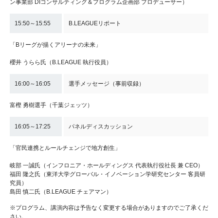
ン事業部 DIコンサルティング＆プログラム企画部 プロデューサー）
15:50～15:55
B.LEAGUEリポート
「Bリーグが描くアリーナの未来」
櫻井 うらら氏（B.LEAGUE 執行役員）
16:00～16:05
選手メッセージ（事前収録）
富樫 勇樹選手（千葉ジェッツ）
16:05～17:25
パネルディスカッション
「官民連携とルールチェンジで地方創生」
岐部 一誠氏（インフロニア・ホールディングス 代表執行役社長 兼 CEO）
福田 隆之氏（東洋大学グローバル・イノベーション学研究センター 客員研
究員）
島田 慎二氏（B.LEAGUE チェアマン）
※プログラム、講演内容は予告なく変更する場合がありますのでご了承くだ
さい。