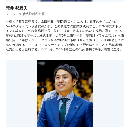
荒井 邦彦氏
ストライク 代表取締役社長
一橋大学商学部卒業後、太田昭和（現EY新日本）に入社。仕事の中で出合った
M&Aのダイナミックさに惹かれ、この領域での起業を決意する。1997年にストラ
イクを設立し、代表取締役社長に就任。以来、数多くのM&Aを成約に導く。2016
年6月に東証マザーズに株式上場、翌年6月に東証一部（現東証プライム市場）へ市
場変更。近年はスタートアップ企業のM&Aにも取り組んでおり、出口戦略としての
M&Aが増えることにより、スタートアップ企業のすそ野が広がることで日本経済に
活力が出ると期待する。22年3月、M&A仲介協会の代表理事に就任、現在に至る。