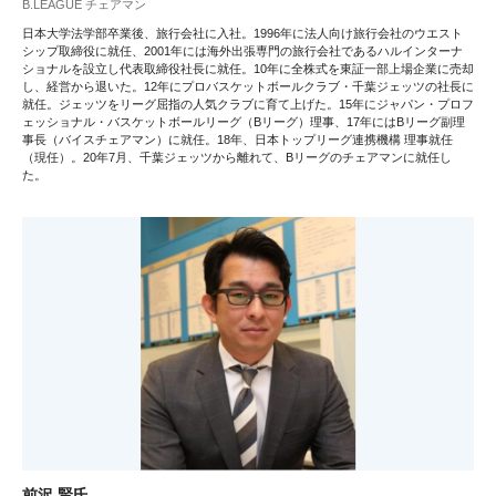
B.LEAGUE チェアマン
日本大学法学部卒業後、旅行会社に入社。1996年に法人向け旅行会社のウエスト
シップ取締役に就任、2001年には海外出張専門の旅行会社であるハルインターナ
ショナルを設立し代表取締役社長に就任。10年に全株式を東証一部上場企業に売却
し、経営から退いた。12年にプロバスケットボールクラブ・千葉ジェッツの社長に
就任。ジェッツをリーグ屈指の人気クラブに育て上げた。15年にジャパン・プロフ
ェッショナル・バスケットボールリーグ（Bリーグ）理事、17年にはBリーグ副理
事長（バイスチェアマン）に就任。18年、日本トップリーグ連携機構 理事就任
（現任）。20年7月、千葉ジェッツから離れて、Bリーグのチェアマンに就任し
た。
前沢 賢氏