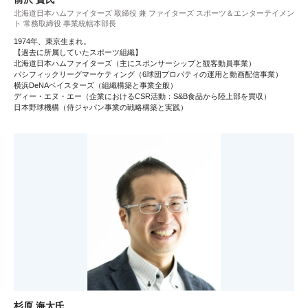
北海道日本ハムファイターズ 取締役 兼 ファイターズ スポーツ＆エンターテイメン
ト 常務取締役 事業統轄本部長
1974年、東京生まれ。
【過去に所属していたスポーツ組織】
北海道日本ハムファイターズ（主にスポンサーシップと観客動員事業）
パシフィックリーグマーケティング（6球団プロパティの運用と動画配信事業）
横浜DeNAベイスターズ（組織構築と事業全般）
ディー・エヌ・エー（企業におけるCSR活動：S&B食品から陸上部を買収）
日本野球機構（侍ジャパン事業の戦略構築と実践）
杉原 海太氏