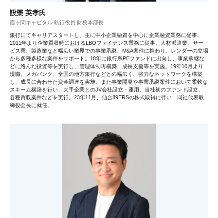
設樂 英孝氏
霞ヶ関キャピタル 執行役員 財務本部長
銀行にてキャリアスタートし、主に中小企業融資を中心に企業融資業務に従事。
2011年より企業買収時におけるLBOファイナンス業務に従事。人材派遣業、サー
ビス業、製造業など幅広い業界での事業承継、M&A案件に携わり、レンダーの立場
から多種多様な案件をサポート。18年に銀行系PEファンドに出向し、事業承継な
どに絡んだ投資等を実行し、管理体制再構築、成長支援等を実施。19年10月より
現職。メガバンク、全国の地方銀行などとの幅広く、強力なネットワークを構築
し、成長に合わせた資金調達を実施。また事業開発や事業承継案件において柔軟な
スキーム構築を行い、大手企業とのJV会社設立・運用、当社初のファンド設立、
各種買収案件などを実行。23年11月、仙台89ERSの株式取得に伴い、同社代表取
締役会長に就任。