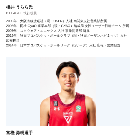
櫻井 うらら氏
B.LEAGUE 執行役員
2000年 大阪有線放送社（現・USEN）入社 南関東支社営業部所属
2006年 同社 GyaO 事業本部（現・GYAO）編成局 女性ユーザー戦略チーム 所属
2007年 スクウェア・エニックス 入社 事業開発部 所属
2012年 秋田プロバスケットボールクラブ（現・秋田ノーザンハピネッツ）入社
広報担当
2014年 日本プロバスケットボールリーグ（bjリーグ）入社 広報・営業担当
富樫 勇樹選手