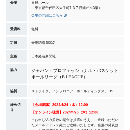
会場
日経ホール
（東京都千代田区大手町1-3-7 日経ビル3階）
会場の詳細はこちら
受講料
無料
定員
会場聴講 500名
主催
日本経済新聞社
協力
ジャパン・プロフェッショナル・バスケット
ボールリーグ（
B.LEAGUE
）
協賛
ストライク、インフロニア・ホールディングス、TIS
締め切
【
会場聴講
】2024/4/24（水）12:00
り
【オンライン聴講】2024/4/25（木）12:00
＊お申し込み多数の場合は抽選のうえ、ご登録いただい
たメールアドレス宛にご連絡いたします。当落の発表は