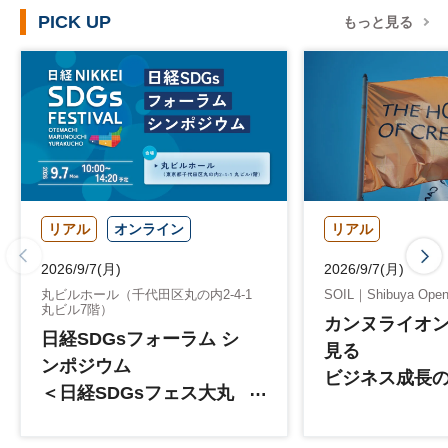
PICK UP
もっと見る
リアル
オンライン
リアル
2026/9/7(月)
2026/9/7(月)
丸ビルホール（千代田区丸の内2-4-1
SOIL｜Shibuya Open 
丸ビル7階）
カンヌライオン
日経SDGsフォーラム シ
見る
ンポジウム
ビジネス成長
＜日経SDGsフェス大丸
リエイティビ
有2026＞