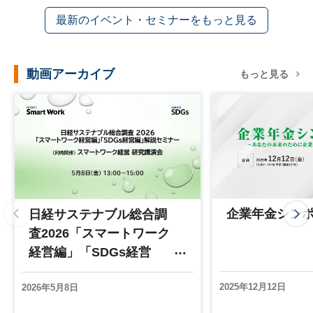
最新のイベント・セミナーをもっと見る
動画アーカイブ
もっと見る
企業年金シン
日経サステナブル総合調
査2026「スマートワーク
経営編」「SDGs経営
編」解説セミナースマー
2025年12月12日
2026年5月8日
トワーク経営 研究講演
会