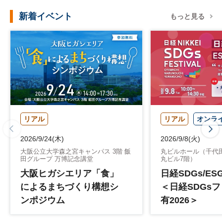
ト最前線」 Vol.
新着イベント
もっと見る
病院経営のネ
ージ
～診療報酬改
AI・DX・人
持続可能な未
リアル
リアル
オンラ
2026/9/24(木)
2026/9/8(火)
大阪公立大学森之宮キャンパス 3階 飯
丸ビルホール（千代田区
田グループ 万博記念講堂
丸ビル7階）
大阪ヒガシエリア「食」
日経SDGs/ES
によるまちづくり構想シ
＜日経SDGs
ンポジウム
有2026＞