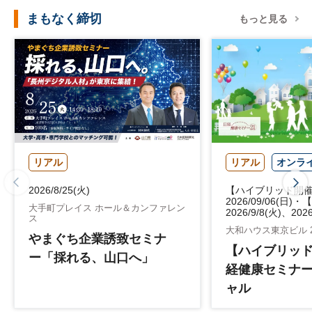
まもなく締切
もっと見る
リアル
リアル
オンラ
2026/8/25(火)
【ハイブリッド開
2026/09/06(日)
大手町プレイス ホール＆カンファレン
2026/9/8(火)、2026
ス
大和ハウス東京ビル 
やまぐち企業誘致セミナ
【ハイブリッ
ー「採れる、山口へ」
経健康セミナー
ャル
「医療・介護