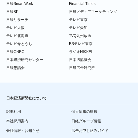
日経Smart Work
Financial Times
日経BP
日経メディアマーケティング
日経リサーチ
テレビ東京
テレビ大阪
テレビ愛知
テレビ北海道
TVQ九州放送
テレビせとうち
BSテレビ東京
日経CNBC
ラジオNIKKEI
日本経済研究センター
日本IR協議会
日経懇話会
日経広告研究所
日本経済新聞社について
記事利用
個人情報の取扱
本社採用案内
日経グループ情報
会社情報・お知らせ
広告お申し込みガイド