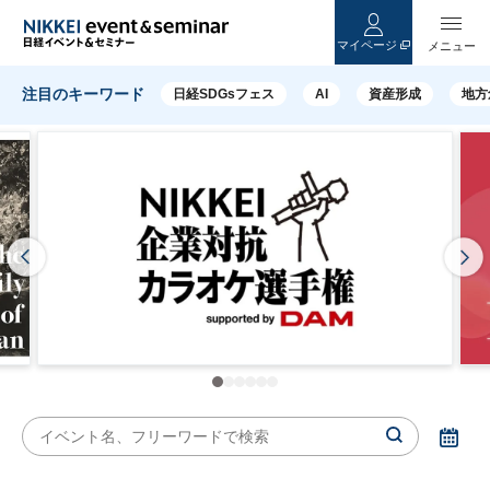
マイページ
日経イベント＆セミナー｜日本経済新聞社によるイベントやセミナー、
注目のキーワード
日経SDGsフェス
AI
資産形成
地方