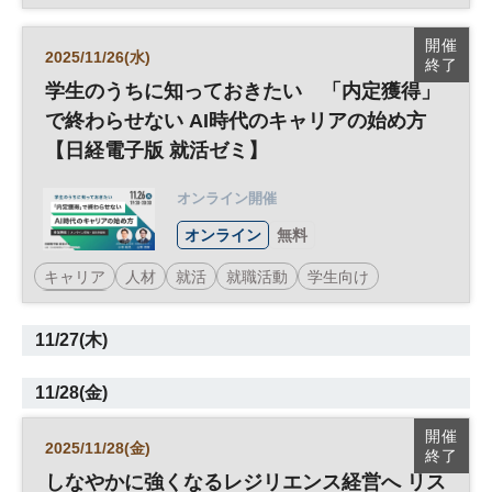
参加無料
開催
2025/11/26(水)
終了
学生のうちに知っておきたい 「内定獲得」
で終わらせない AI時代のキャリアの始め方
【日経電子版 就活ゼミ】
オンライン開催
オンライン
無料
キャリア
人材
就活
就職活動
学生向け
参加無料
11/27(木)
11/28(金)
開催
2025/11/28(金)
終了
しなやかに強くなるレジリエンス経営へ リス