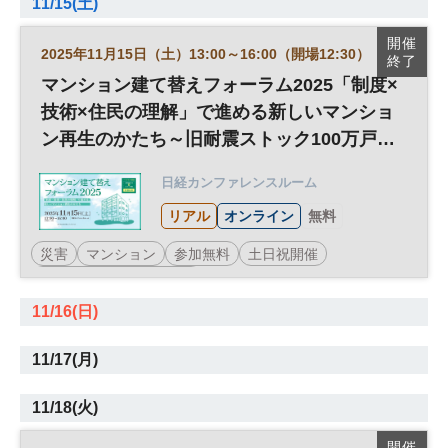
11/15(土)
開催
2025年11月15日（土）13:00～16:00（開場12:30）
終了
マンション建て替えフォーラム2025「制度×
技術×住民の理解」で進める新しいマンショ
ン再生のかたち～旧耐震ストック100万戸時
代に向けた一歩～
日経カンファレンスルーム
リアル
オンライン
無料
災害
マンション
参加無料
土日祝開催
日経オンラインセミナー
11/16(日)
11/17(月)
11/18(火)
開催