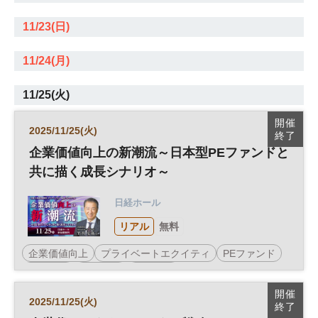
11/23(日)
11/24(月)
11/25(火)
開催
2025/11/25(火)
終了
企業価値向上の新潮流～日本型PEファンドと
共に描く成長シナリオ～
日経ホール
リアル
無料
企業価値向上
プライベートエクイティ
PEファンド
事業承継
経営戦略
参加無料
開催
2025/11/25(火)
終了