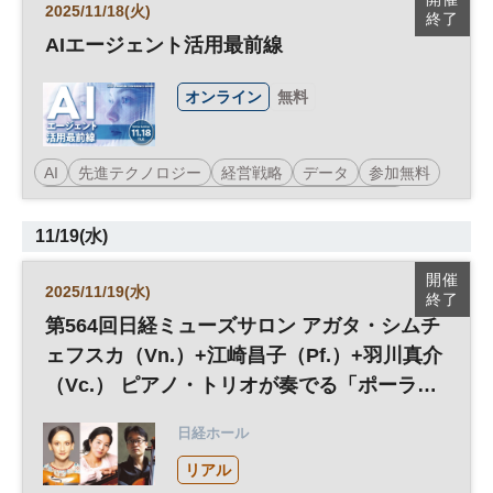
2025/11/18(火)
終了
AIエージェント活用最前線
オンライン
無料
AI
先進テクノロジー
経営戦略
データ
参加無料
日経メッセプレミアム・カンファレンス・シリーズ
11/19(水)
開催
2025/11/19(水)
終了
第564回日経ミューズサロン アガタ・シムチ
ェフスカ（Vn.）+江崎昌子（Pf.）+羽川真介
（Vc.） ピアノ・トリオが奏でる「ポーラン
ド名曲の夕べ」
日経ホール
リアル