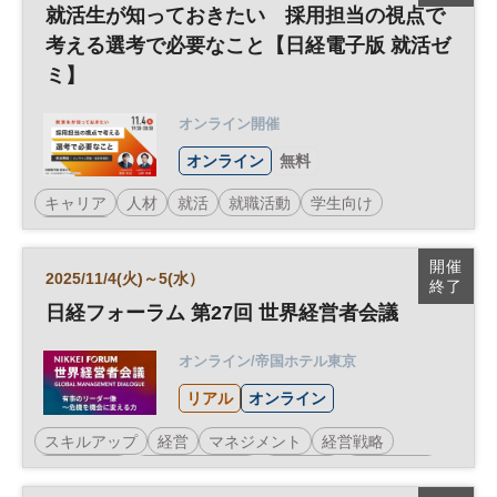
就活生が知っておきたい 採用担当の視点で
考える選考で必要なこと【日経電子版 就活ゼ
ミ】
オンライン開催
オンライン
無料
キャリア
人材
就活
就職活動
学生向け
参加無料
開催
2025/11/4(火)～5(水）
終了
日経フォーラム 第27回 世界経営者会議
オンライン/帝国ホテル東京
リアル
オンライン
スキルアップ
経営
マネジメント
経営戦略
グローバル
世界経営者会議
企業活動
ベンチャー
エグゼクティブ