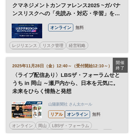
クマネジメントカンファレンス2025 ~ガバナ
ンスリスクへの「先読み・対応・学習」を実
践～
オンライン
無料
レジリエンス
リスク管理
経営戦略
リスクマネジメント
組織
参加無料
開催
2025年11月28日（金）12:40～（受付開始12:10～）
終了
〈ライブ配信あり〉LBSザ・フォーラムせと
うち in 岡山 ～瀬戸内から、日本を元気に。
未来をひらく情熱と発想
山陽新聞社 さん太ホール
リアル
オンライン
無料
オンライン
岡山
LBSザ・フォーラム
オンライン開催
地方創生
イノベーション
経営