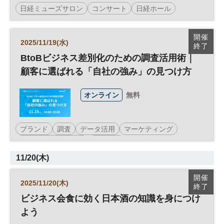
日経ミューズサロン
コンサート
日経ホール
ミューズサロン
開催
2025/11/19(水)
終了
BtoBビジネス差別化のための調査活用術｜
顧客に選ばれる「自社の強み」の見つけ方
オンライン
無料
ブランド
調査
データ活用
マーケティング
BtoBマーケティング
参加無料
11/20(木)
開催
2025/11/20(木)
終了
ビジネス会食に効く日本酒の知識を身につけ
よう