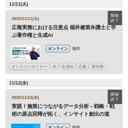
11/11(火)
開催
2025/11/11(火)
終了
広報実務における注意点 福井健策弁護士と学
ぶ著作権と生成AI
オンライン
無料
オンラインセミナー
AI
生成AI
広報
著作権
参加無料
11/12(水)
開催
2025/11/12(水)
終了
実践！施策につながるデータ分析－戦略・戦
術の原点回帰が拓く、インサイト創出の道
オンライン
無料