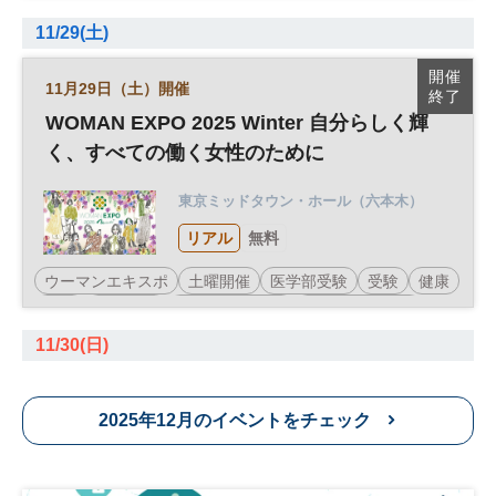
経営戦略
地域活性化
観光
参加無料
企業経営
11/29(土)
開催
11月29日（土）開催
終了
WOMAN EXPO 2025 Winter 自分らしく輝
く、すべての働く女性のために
東京ミッドタウン・ホール（六本木）
リアル
無料
ウーマンエキスポ
土曜開催
医学部受験
受験
健康
美容
キャリア
WOMAN EXPO
ダイバーシティ
教育
女性
参加無料
11/30(日)
2025年12月のイベントをチェック