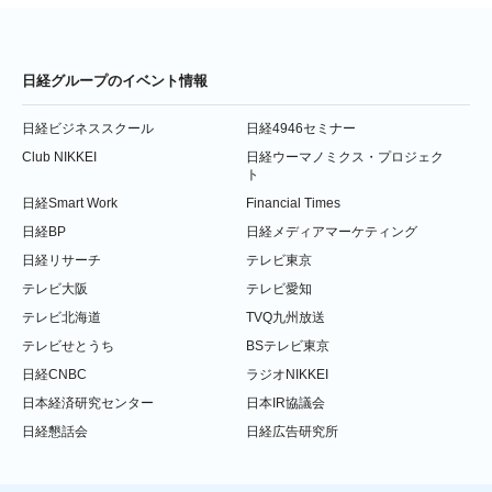
日経グループのイベント情報
日経ビジネススクール
日経4946セミナー
Club NIKKEI
日経ウーマノミクス・プロジェク
ト
日経Smart Work
Financial Times
日経BP
日経メディアマーケティング
日経リサーチ
テレビ東京
テレビ大阪
テレビ愛知
テレビ北海道
TVQ九州放送
テレビせとうち
BSテレビ東京
日経CNBC
ラジオNIKKEI
日本経済研究センター
日本IR協議会
日経懇話会
日経広告研究所