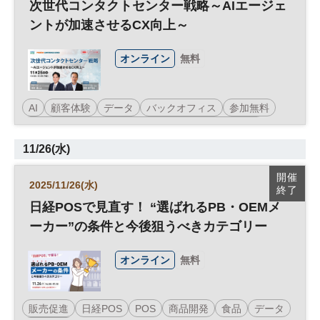
次世代コンタクトセンター戦略～AIエージェ
ントが加速させるCX向上～
オンライン
無料
AI
顧客体験
データ
バックオフィス
参加無料
日経メッセプレミアム・カンファレンス・シリーズ
11/26(水)
開催
2025/11/26(水)
終了
日経POSで見直す！ “選ばれるPB・OEMメ
ーカー”の条件と今後狙うべきカテゴリー
オンライン
無料
販売促進
日経POS
POS
商品開発
食品
データ