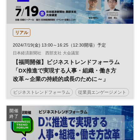
リアル
2024/7/19(金) 13:00～16:25（12:30開場）予定
日本経済新聞社 西部支社 大会議室
【福岡開催】ビジネストレンドフォーラム
「DX推進で実現する人事・組織・働き方
改革～企業の持続的成長のために～」
ビジネストレンドフォーラム
従業員エンゲージメント
人的資本経営
働き方改革
人事
テクノロジー
開催
終了
人材活用
ビジネス変革
組織
DX