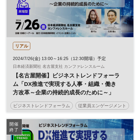
リアル
2024/7/26(金) 13:00～16:25（12:30開場）予定
日本経済新聞社 名古屋支社 カンファレンスルーム
【名古屋開催】ビジネストレンドフォーラ
ム「DX推進で実現する人事・組織・働き
方改革～企業の持続的成長のために～」
ビジネストレンドフォーラム
従業員エンゲージメント
人的資本経営
働き方改革
人事
テクノロジー
開催
終了
人材活用
ビジネス変革
組織
DX