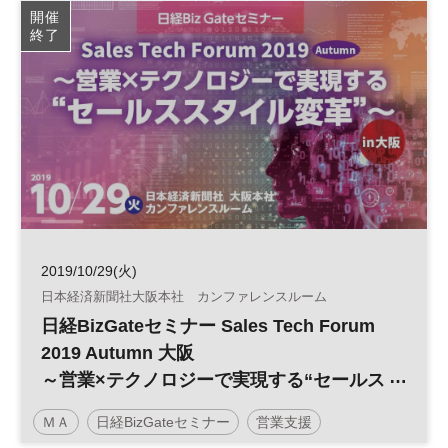
開催
終了
2019/10/29(火)
日本経済新聞社大阪本社 カンファレンスルーム
日経BizGateセミナー Sales Tech Forum
2019 Autumn 大阪
～営業×テクノロジーで実現する“セールス
スタイル変革”～
ＭＡ
日経BizGateセミナー
営業支援