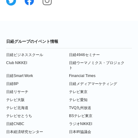
日経グループのイベント情報
日経ビジネススクール
日経4946セミナー
Club NIKKEI
日経ウーマノミクス・プロジェク
ト
日経Smart Work
Financial Times
日経BP
日経メディアマーケティング
日経リサーチ
テレビ東京
テレビ大阪
テレビ愛知
テレビ北海道
TVQ九州放送
テレビせとうち
BSテレビ東京
日経CNBC
ラジオNIKKEI
日本経済研究センター
日本IR協議会