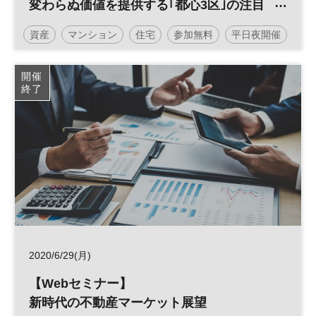
変わらぬ価値を提供する｢都心3区｣の注目
物件
資産
マンション
住宅
参加無料
平日夜開催
開催
終了
2020/6/29(月)
【Webセミナー】
新時代の不動産マーケット展望