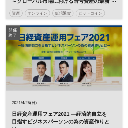
～グローバル市場における暗号資産の最新
動向～
資産
オンライン
仮想通貨
ビットコイン
イノベーション
投資
参加無料
開催
終了
2021/4/25(日)
日経資産運用フェア2021 ―経済的自立を
目指すビジネスパーソンの為の資産作りと