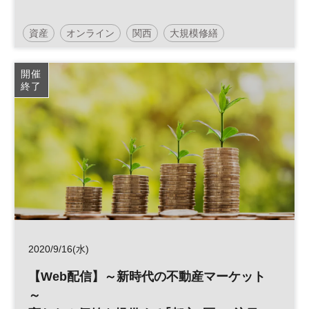
資産
オンライン
関西
大規模修繕
マンション
参加無料
土日祝開催
開催
終了
2020/9/16(水)
【Web配信】～新時代の不動産マーケット
～