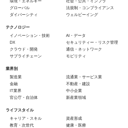
環境・エネルギー
社会・公共・インフラ
グローバル
法規制・コンプライアンス
ダイバーシティ
ウェルビーイング
テクノロジー
イノベーション・技術
AI・データ
DX
セキュリティー・リスク管理
クラウド・開発
通信・ネットワーク
サプライチェーン
モビリティ
業界別
製造業
流通業・サービス業
金融
不動産・建設
IT業界
中小企業
官公庁・自治体
新産業領域
ライフスタイル
キャリア・スキル
資産形成
教育・次世代
健康・医療