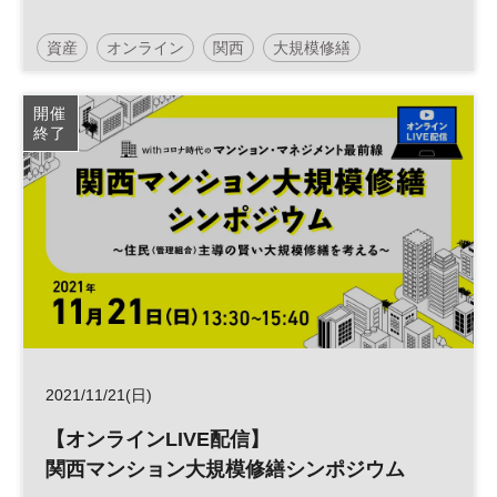
資産
オンライン
関西
大規模修繕
マンション
参加無料
土日祝開催
開催
終了
2021/11/21(日)
【オンラインLIVE配信】
関西マンション大規模修繕シンポジウム