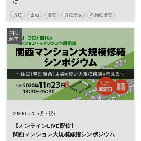
は―
資産
金融
投資
資産形成
不動産投資
開催
終了
2020/11/23（月・祝）
【オンラインLIVE配信】
関西マンション大規模修繕シンポジウム