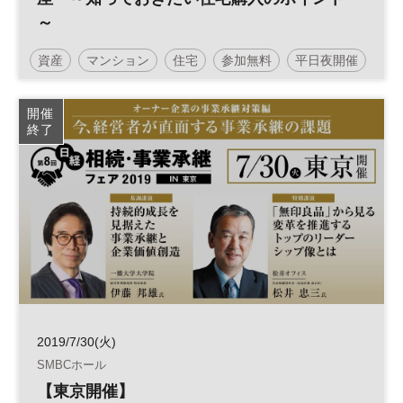
～
資産
マンション
住宅
参加無料
平日夜開催
開催
終了
2019/7/30(火)
SMBCホール
【東京開催】