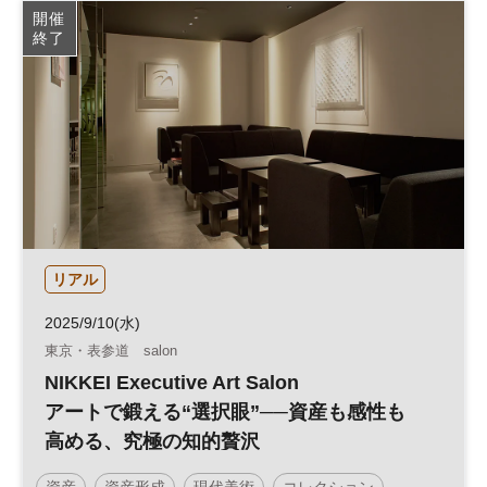
開催
終了
リアル
2025/9/10(水)
東京・表参道 salon
NIKKEI Executive Art Salon
アートで鍛える“選択眼”──資産も感性も
高める、究極の知的贅沢
資産
資産形成
現代美術
コレクション