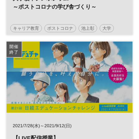
～ポストコロナの学び舎づくり～
キャリア教育
ポストコロナ
池上彰
大学
改革
日経ホール
開催
終了
2021/7/28(水)～2021/9/12(日)
【LIVE配信授業】