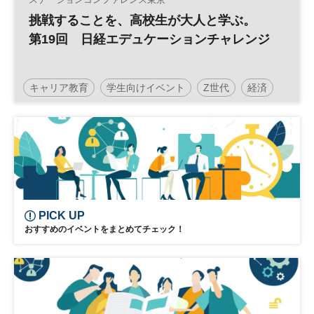
挑戦することを、高校生が大人と学ぶ。
第19回 日経エデュケーションチャレンジ
キャリア教育
学生向けイベント
Z世代
経済
仕事
キャリア
社会
日経エデュケーションチャレンジ
高校生
社会学習
夏休み
企業研究
自由研究
セミナー
PICK UP
おすすめのイベントをまとめてチェック！