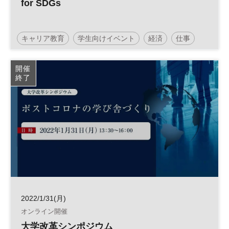
for SDGs
キャリア教育
学生向けイベント
経済
仕事
キャリア
ビジネス
SDGs
社会
開催
終了
日経エデュケーションチャレンジ
高校生
社会学習
夏休み
企業研究
自由研究
セミナー
2022/1/31(月)
オンライン開催
大学改革シンポジウム