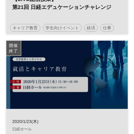
第21回 日経エデュケーションチャレンジ
キャリア教育
学生向けイベント
経済
仕事
キャリア
社会
日経エデュケーションチャレンジ
開催
終了
高校生
社会学習
夏休み
企業研究
自由研究
セミナー
2020/1/23(木)
日経ホール