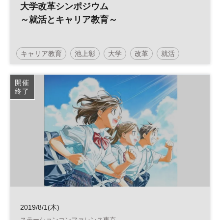
大学改革シンポジウム
～就活とキャリア教育～
キャリア教育
池上彰
大学
改革
就活
就職活動
日経ホール
開催
終了
2019/8/1(木)
ステーションコンファレンス東京