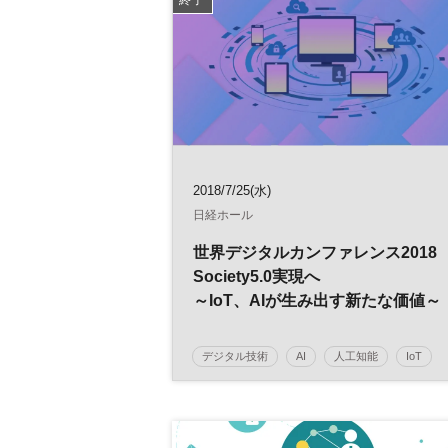
2018/7/25(水)
日経ホール
世界デジタルカンファレンス2018
Society5.0実現へ
～IoT、AIが生み出す新たな価値～
デジタル技術
AI
人工知能
IoT