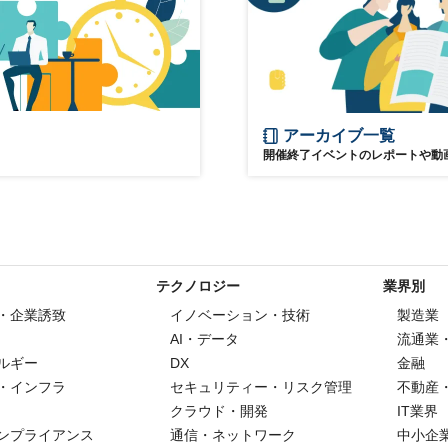
アーカイブ一覧
開催終了イベントのレポートや動
テクノロジー
業界別
・企業誘致
イノベーション・技術
製造業
AI・データ
流通業
ルギー
DX
金融
・インフラ
セキュリティー・リスク管理
不動産
クラウド・開発
IT業界
ンプライアンス
通信・ネットワーク
中小企