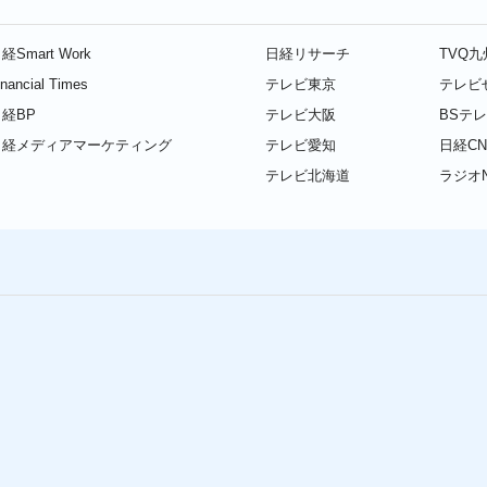
経Smart Work
日経リサーチ
TVQ
inancial Times
テレビ東京
テレビ
経BP
テレビ大阪
BSテ
日経メディアマーケティング
テレビ愛知
日経CN
テレビ北海道
ラジオN