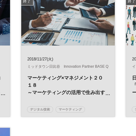
終了
終了
2018/11/27(火)
2
ミッドタウン日比谷 Innovation Partner BASE Q
イ
働
マーケティング×マネジメント２０
１８
を
～マーケティングの活用で生み出す
経営イノベーション～
デジタル技術
マーケティング