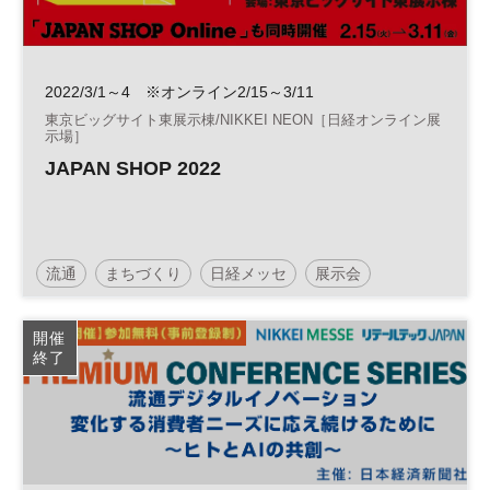
2022/3/1～4 ※オンライン2/15～3/11
東京ビッグサイト東展示棟/NIKKEI NEON［日経オンライン展
示場］
JAPAN SHOP 2022
流通
まちづくり
日経メッセ
展示会
開催
終了