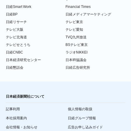
日経Smart Work
Financial Times
日経BP
日経メディアマーケティング
日経リサーチ
テレビ東京
テレビ大阪
テレビ愛知
テレビ北海道
TVQ九州放送
テレビせとうち
BSテレビ東京
日経CNBC
ラジオNIKKEI
日本経済研究センター
日本IR協議会
日経懇話会
日経広告研究所
日本経済新聞社について
記事利用
個人情報の取扱
本社採用案内
日経グループ情報
会社情報・お知らせ
広告お申し込みガイド