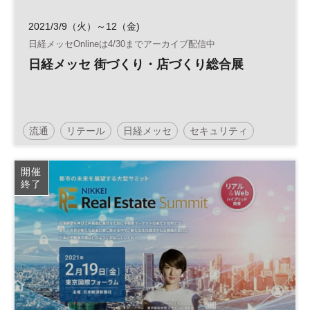
2021/3/9（火）～12（金)
日経メッセOnlineは4/30までアーカイブ配信中
日経メッセ 街づくり・店づくり総合展
流通
リテール
日経メッセ
セキュリティ
リテールテック
フランチャイズ
JAPAN SHOP
開催
終了
街づくり
建築・建材展
フランチャイズ・ショー