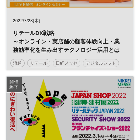
2022/7/28(木)
リテールDX戦略
～オンライン・実店舗の顧客体験向上・業
務効率化を生み出すテクノロジー活用とは
流通
リテール
日経メッセ
デジタルシフト
EC
小売
リテールテック
DX
参加無料
開催
終了
日経メッセプレミアム・カンファレンス・シリーズ
プレミアム・カンファレンス・シリーズ