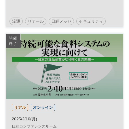
流通
リテール
日経メッセ
セキュリティ
リテールテック
フランチャイズ
JAPAN SHOP
開催
終了
街づくり
建築・建材展
フランチャイズ・ショー
リアル
オンライン
2025/2/10(月)
日経カンファレンスルーム