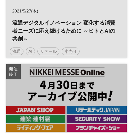
2021/5/27(木)
流通デジタルイノベーション 変化する消費
者ニーズに応え続けるために ～ヒトとAIの
共創～
流通
AI
リテール
小売り
デジタルトランスフォーメーション
人工知能
開催
終了
ビッグデータ
リテールテック
DX
参加無料
日経メッセプレミアム・カンファレンス・シリーズ