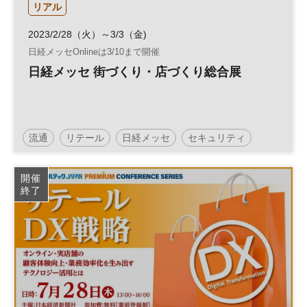
リアル
2023/2/28（火）～3/3（金)
日経メッセOnlineは3/10まで開催
日経メッセ 街づくり・店づくり総合展
流通
リテール
日経メッセ
セキュリティ
リテールテック
フランチャイズ
JAPAN SHOP
開催
終了
街づくり
建築・建材展
フランチャイズ・ショー