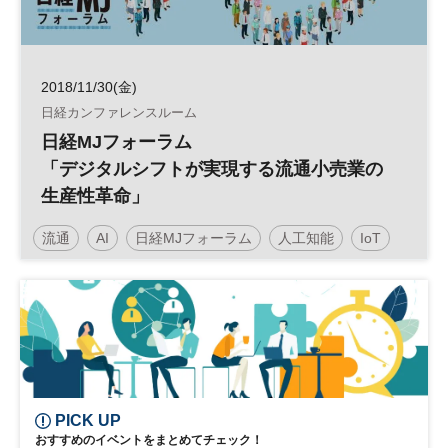
2018/11/30(金)
日経カンファレンスルーム
日経MJフォーラム
「デジタルシフトが実現する流通小売業の
生産性革命」
流通
AI
日経MJフォーラム
人工知能
IoT
クラウド
小売
デジタル
PICK UP
おすすめのイベントをまとめてチェック！