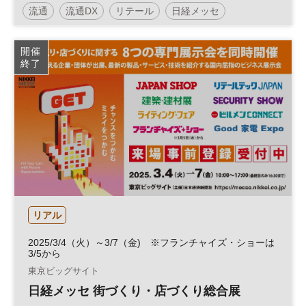
流通
流通DX
リテール
日経メッセ
セキュリティ
インバウンド
人手不足
開催
終了
リテールテック
フランチャイズ
街づくり
リアル
2025/3/4（火）～3/7（金) ※フランチャイズ・ショーは
3/5から
東京ビッグサイト
日経メッセ 街づくり・店づくり総合展