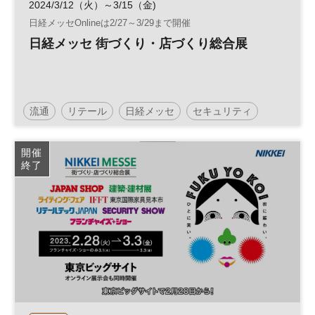
2024/3/12（火）～3/15（金)
日経メッセOnlineは2/27～3/29まで開催
日経メッセ 街づくり・店づくり総合展
流通
リテール
日経メッセ
セキュリティ
リテールテック
フランチャイズ
JAPAN SHOP
開催
終了
街づくり
建築・建材展
フランチャイズ・ショー