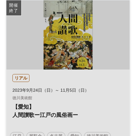
開催
終了
リアル
2023年9月24日（日）～ 11月5日（日）
徳川美術館
【愛知】
人間讃歌ー江戸の風俗画ー
江戸
展覧会
名古屋
愛知
徳川美術館