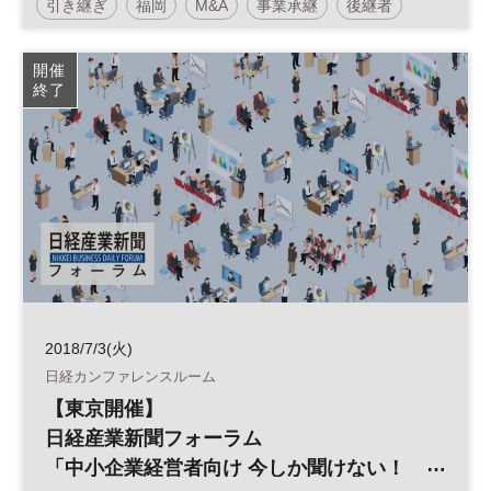
引き継ぎ
福岡
M&A
事業承継
後継者
中小企業
事業譲渡
廃業
開催
終了
日経産業新聞フォーラム
2018/7/3(火)
日経カンファレンスルーム
【東京開催】
日経産業新聞フォーラム
「中小企業経営者向け 今しか聞けない！