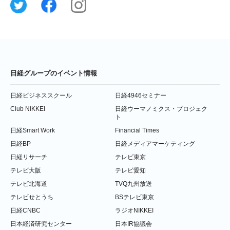
日経グループのイベント情報
日経ビジネススクール
日経4946セミナー
Club NIKKEI
日経ウーマノミクス・プロジェク
ト
日経Smart Work
Financial Times
日経BP
日経メディアマーケティング
日経リサーチ
テレビ東京
テレビ大阪
テレビ愛知
テレビ北海道
TVQ九州放送
テレビせとうち
BSテレビ東京
日経CNBC
ラジオNIKKEI
日本経済研究センター
日本IR協議会