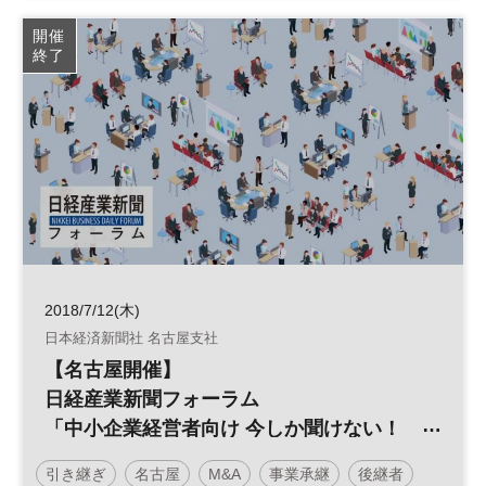
中小企業
事業譲渡
廃業
開催
終了
日経産業新聞フォーラム
2018/7/12(木)
日本経済新聞社 名古屋支社
【名古屋開催】
日経産業新聞フォーラム
「中小企業経営者向け 今しか聞けない！
事業承継M&A準備セミナー（入門編）」
引き継ぎ
名古屋
M&A
事業承継
後継者