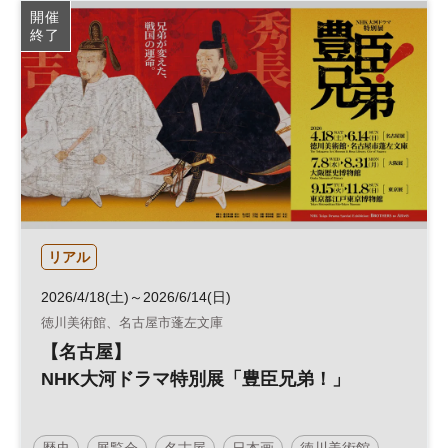
開催
終了
リアル
2026/4/18(土)～2026/6/14(日)
徳川美術館、名古屋市蓬左文庫
【名古屋】
NHK大河ドラマ特別展「豊臣兄弟！」
歴史
展覧会
名古屋
日本画
徳川美術館