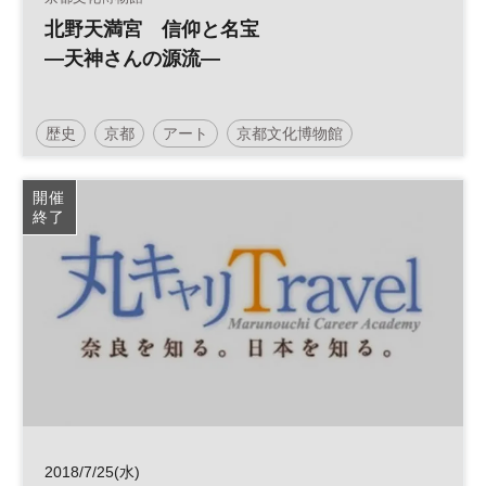
北野天満宮 信仰と名宝
―天神さんの源流―
歴史
京都
アート
京都文化博物館
開催
終了
2018/7/25(水)