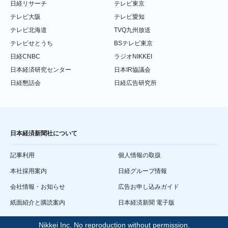
日経リサーチ
テレビ東京
テレビ大阪
テレビ愛知
テレビ北海道
TVQ九州放送
テレビせとうち
BSテレビ東京
日経CNBC
ラジオNIKKEI
日本経済研究センター
日本IR協議会
日経懇話会
日経広告研究所
日本経済新聞社について
記事利用
個人情報の取扱
本社採用案内
日経グループ情報
会社情報・お知らせ
広告お申し込みガイド
紙面紹介と購読案内
日本経済新聞 電子版
Nikkei Inc. No reproduction without permission.