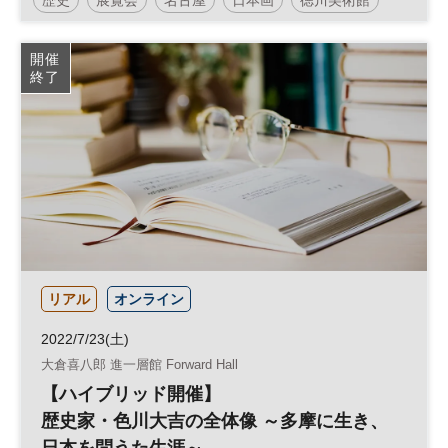
開催
終了
リアル
オンライン
2022/7/23(土)
大倉喜八郎 進一層館 Forward Hall
【ハイブリッド開催】
歴史家・色川大吉の全体像 ～多摩に生き、