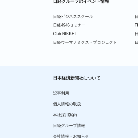
日経グループのイベント情報
日経ビジネススクール
日
日経4946セミナー
F
Club NIKKEI
日
日経ウーマノミクス・プロジェクト
日本経済新聞社について
記事利用
個人情報の取扱
本社採用案内
日経グループ情報
会社情報・お知らせ