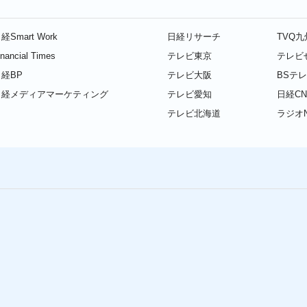
経Smart Work
日経リサーチ
TVQ
inancial Times
テレビ東京
テレビ
経BP
テレビ大阪
BSテ
日経メディアマーケティング
テレビ愛知
日経CN
テレビ北海道
ラジオN