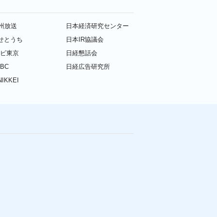
九州放送
日本経済研究センター
せとうち
日本IR協議会
レビ東京
日経懇話会
BC
日経広告研究所
IKKEI