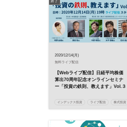
終了
2020/12/14(月)
無料ライブ配信
【Webライブ配信】日経平均株価
算出70周年記念オンラインセミナ
ー「投資の鉄則、教えます」Vol.３
インデックス投資
ライブ配信
株式投資
投資
資産形成
日経平均株価
参加無料