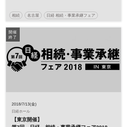
相続
名古屋
日経 相続・事業承継フェア
資産承継
開催
終了
2018/7/13(金)
日経ホール
【東京開催】