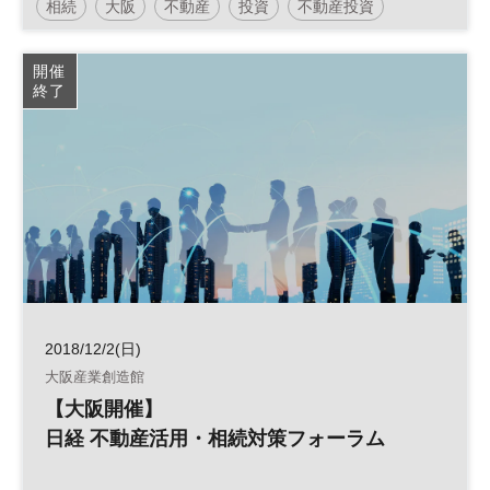
相続
大阪
不動産
投資
不動産投資
不動産活用
土地活用
民泊
空家
開催
終了
2018/12/2(日)
大阪産業創造館
【大阪開催】
日経 不動産活用・相続対策フォーラム