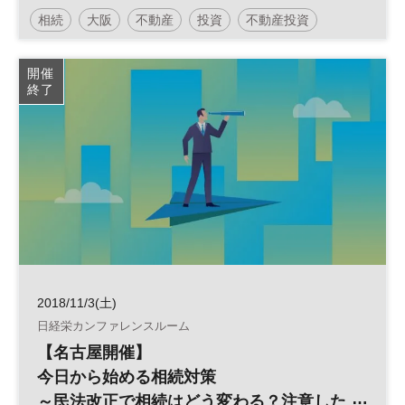
相続
大阪
不動産
投資
不動産投資
不動産活用
土地活用
民泊
空家
開催
終了
2018/11/3(土)
日経栄カンファレンスルーム
【名古屋開催】
今日から始める相続対策
～民法改正で相続はどう変わる？注意した