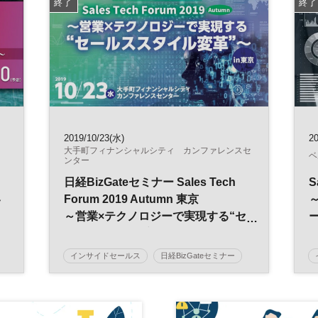
終了
終了
2019/10/23(水)
20
大手町フィナンシャルシティ カンファレンスセ
ベ
ンター
日経BizGateセミナー Sales Tech
S
客
Forum 2019 Autumn 東京
～
～営業×テクノロジーで実現する“セ
ールススタイル変革”～
インサイドセールス
日経BizGateセミナー
営業支援
マーケティング
営業
Sales Tech
ＭＡ
ビジネスチャット