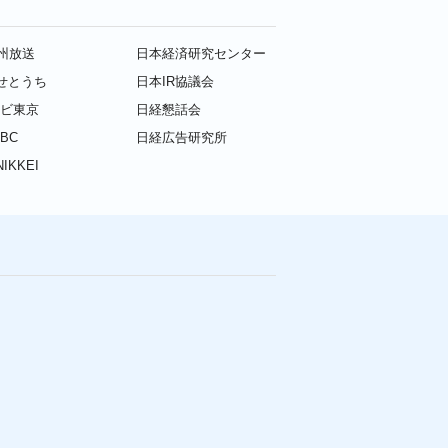
九州放送
日本経済研究センター
せとうち
日本IR協議会
レビ東京
日経懇話会
BC
日経広告研究所
IKKEI