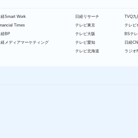
経Smart Work
日経リサーチ
TVQ
inancial Times
テレビ東京
テレビ
経BP
テレビ大阪
BSテ
日経メディアマーケティング
テレビ愛知
日経CN
テレビ北海道
ラジオN