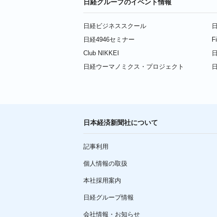
日経グループのイベント情報
日経ビジネススクール
日
日経4946セミナー
F
Club NIKKEI
日
日経ウーマノミクス・プロジェクト
日本経済新聞社について
記事利用
個人情報の取扱
本社採用案内
日経グループ情報
会社情報・お知らせ