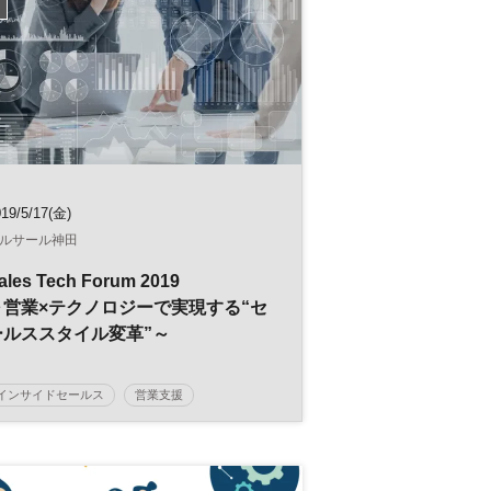
19/5/17(金)
ルサール神田
ales Tech Forum 2019
～営業×テクノロジーで実現する“セ
ールススタイル変革”～
インサイドセールス
営業支援
マーケティング
営業
Sales Tech
ＭＡ
ビジネスチャット