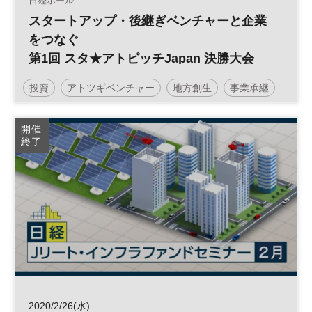
日経ホール
スタートアップ・後継ぎベンチャーと企業
をつなぐ
第1回 スタ★アトピッチJapan 決勝大会
投資
アトツギベンチャー
地方創生
事業承継
スタートアップ
参加無料
開催
終了
2020/2/26(水)