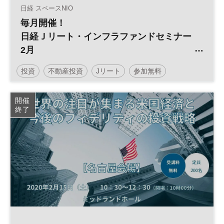
日経 スペースNIO
毎月開催！
日経Ｊリート・インフラファンドセミナー
2月
～いま注目の投資法人が登壇！
投資
不動産投資
Jリート
参加無料
インフラファンド
平日夜開催
開催
終了