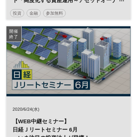
ト「高度化する資産運用～アセットオーナ
ー起点の責任投資」
投資
金融
参加無料
開催
終了
2020/6/24(水)
【WEB中継セミナー】
日経Ｊリートセミナー 6月