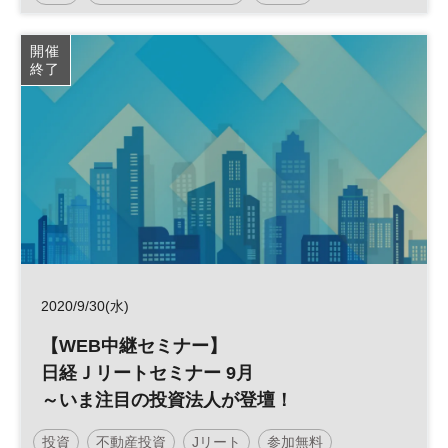
人生100年時代
参加無料
土日祝開催
開催
終了
2020/9/30(水)
【WEB中継セミナー】
日経Ｊリートセミナー 9月
～いま注目の投資法人が登壇！
投資
不動産投資
Jリート
参加無料