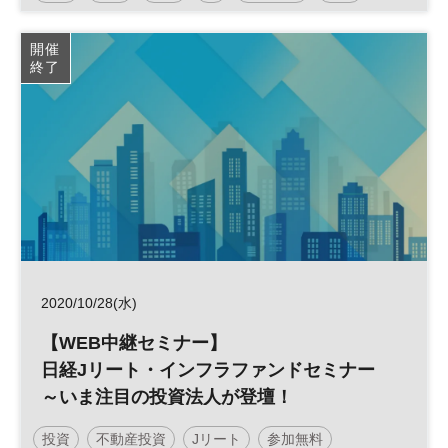
参加無料
土日祝開催
開催
終了
2020/10/28(水)
【WEB中継セミナー】
日経Jリート・インフラファンドセミナー
～いま注目の投資法人が登壇！
投資
不動産投資
Jリート
参加無料