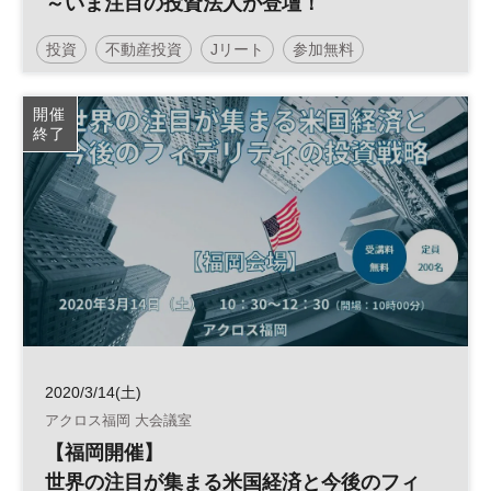
～いま注目の投資法人が登壇！
投資
不動産投資
Jリート
参加無料
開催
終了
2020/3/14(土)
アクロス福岡 大会議室
【福岡開催】
世界の注目が集まる米国経済と今後のフィ