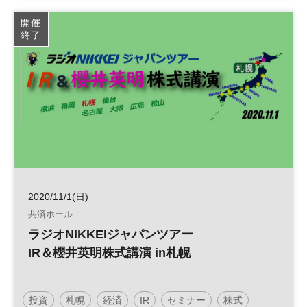
ライフプラン
人生100年時代
開催
終了
2020/11/1(日)
共済ホール
ラジオNIKKEIジャパンツアー
IR＆櫻井英明株式講演 in札幌
投資
札幌
経済
IR
セミナー
株式