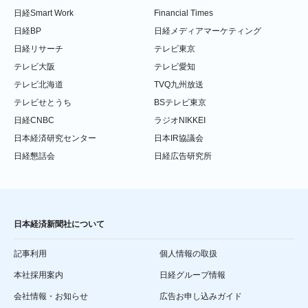
日経Smart Work
Financial Times
日経BP
日経メディアマーケティング
日経リサーチ
テレビ東京
テレビ大阪
テレビ愛知
テレビ北海道
TVQ九州放送
テレビせとうち
BSテレビ東京
日経CNBC
ラジオNIKKEI
日本経済研究センター
日本IR協議会
日経懇話会
日経広告研究所
日本経済新聞社について
記事利用
個人情報の取扱
本社採用案内
日経グループ情報
会社情報・お知らせ
広告お申し込みガイド