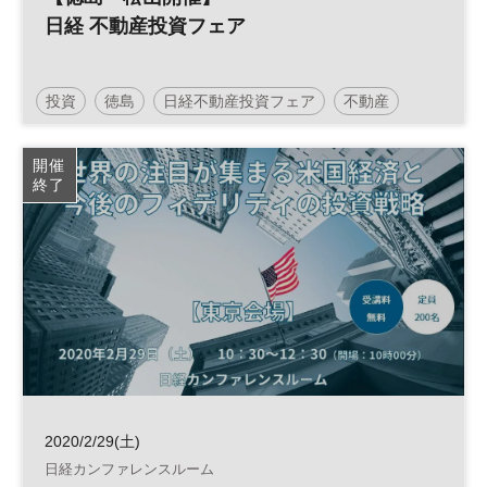
日経 不動産投資フェア
投資
徳島
日経不動産投資フェア
不動産
不動産投資
四国
参加無料
土日祝開催
開催
終了
2020/2/29(土)
日経カンファレンスルーム