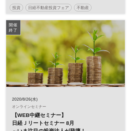
投資
日経不動産投資フェア
不動産
人生100年時代
参加無料
土日祝開催
開催
終了
2020/8/26(水)
オンラインセミナー
【WEB中継セミナー】
日経Ｊリートセミナー 8月