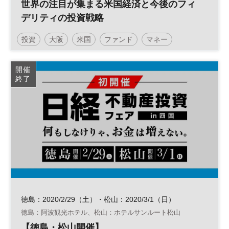
世界の注目が集まる米国経済と今後のフィ
デリティの投資戦略
投資
大阪
米国
ファンド
マネー
アメリカ
投資信託
参加無料
土日祝開催
開催
終了
徳島：2020/2/29（土）・松山：2020/3/1（日）
徳島：阿波観光ホテル、松山：ホテルサンルート松山
【徳島・松山開催】