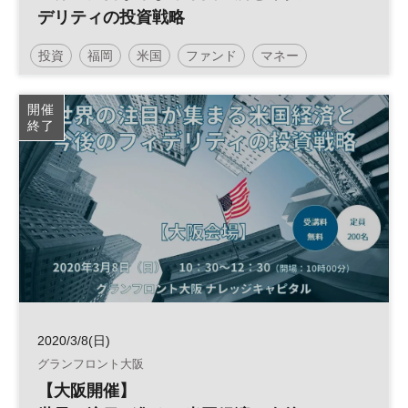
デリティの投資戦略
投資
福岡
米国
ファンド
マネー
アメリカ
投資信託
参加無料
土日祝開催
開催
終了
2020/3/8(日)
グランフロント大阪
【大阪開催】