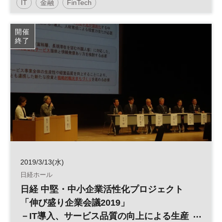
IT
金融
FinTech
開催
終了
2019/3/13(水)
日経ホール
日経 中堅・中小企業活性化プロジェクト
「伸び盛り企業会議2019」
－IT導入、サービス品質の向上による生産