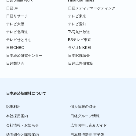
日経Smart Work
Financial Times
日経BP
日経メディアマーケティング
日経リサーチ
テレビ東京
テレビ大阪
テレビ愛知
テレビ北海道
TVQ九州放送
テレビせとうち
BSテレビ東京
日経CNBC
ラジオNIKKEI
日本経済研究センター
日本IR協議会
日経懇話会
日経広告研究所
日本経済新聞社について
記事利用
個人情報の取扱
本社採用案内
日経グループ情報
会社情報・お知らせ
広告お申し込みガイド
紙面紹介と購読案内
日本経済新聞 電子版