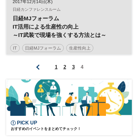
2017年12月14日(木)
日経カンファレンスルーム
日経MJフォーラム
IT活用による生産性の向上
～IT武装で現場を強くする方法とは～
IT
日経MJフォーラム
生産性向上
1
2
3
4
PICK UP
おすすめのイベントをまとめてチェック！