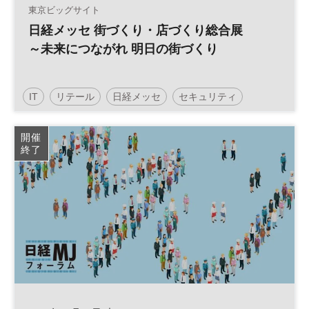
東京ビッグサイト
日経メッセ 街づくり・店づくり総合展
～未来につながれ 明日の街づくり
IT
リテール
日経メッセ
セキュリティ
人工知能
建築
照明
小売・流通業
開催
終了