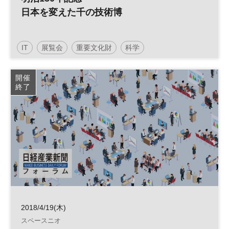
日本を変えた千の技術博
IT
展覧会
重要文化財
科学
開催
終了
2018/4/19(木)
スペースニオ