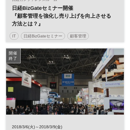
日経BizGateセミナー開催
『顧客管理を強化し売り上げを向上させる
方法とは？』
IT
日経BizGateセミナー
顧客管理
開催
終了
2018/3/6(火)～2018/3/9(金)