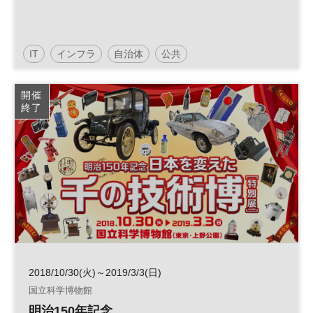
IT
インフラ
自治体
公共
開催
終了
2018/10/30(火)～2019/3/3(日)
国立科学博物館
明治150年記念