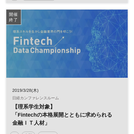
開催
終了
2019/3/28(木)
日経カンファレンスルーム
【理系学生対象】
「Fintechの本格展開とともに求められる
金融ＩＴ人材」