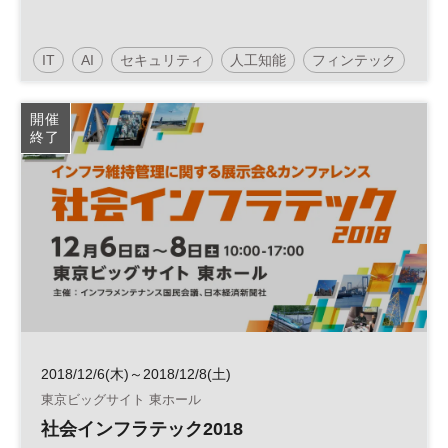
IT
AI
セキュリティ
人工知能
フィンテック
IoT
クラウド
サイバーセキュリティ
自動運転
開催
終了
デジタル化
サイバー攻撃
情報セキュリティ
国際会議
2018/12/6(木)～2018/12/8(土)
東京ビッグサイト 東ホール
社会インフラテック2018