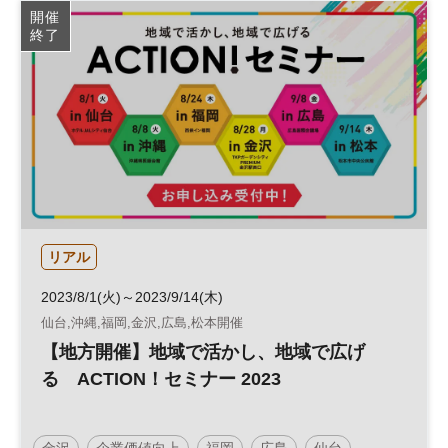
開催
終了
リアル
2023/8/1(火)～2023/9/14(木)
仙台,沖縄,福岡,金沢,広島,松本開催
【地方開催】地域で活かし、地域で広げ
る ACTION！セミナー 2023
金沢
企業価値向上
福岡
広島
仙台