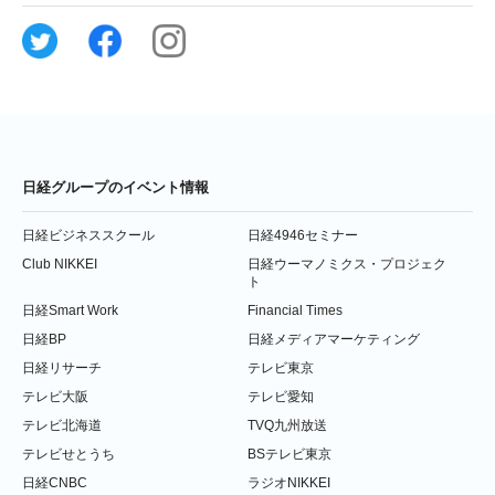
日経グループのイベント情報
日経ビジネススクール
日経4946セミナー
Club NIKKEI
日経ウーマノミクス・プロジェク
ト
日経Smart Work
Financial Times
日経BP
日経メディアマーケティング
日経リサーチ
テレビ東京
テレビ大阪
テレビ愛知
テレビ北海道
TVQ九州放送
テレビせとうち
BSテレビ東京
日経CNBC
ラジオNIKKEI