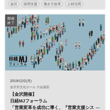
金沢
採用支援
働き方改革
人材活用
人生100年時代
セカンドキャリア
参加無料
開催
終了
平日夜開催
2019/12/2(月)
金沢市文化ホール 大会議室
【金沢開催】
日経MJフォーラム
「営業変革を成功に導く、『営業支援シス