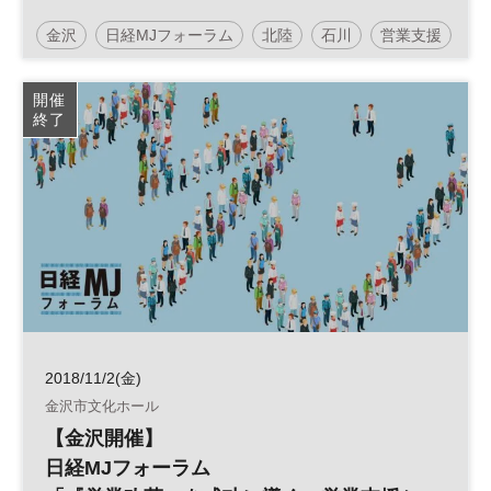
テム』活用法」
金沢
日経MJフォーラム
北陸
石川
営業支援
組織
営業
営業変革
参加無料
企業活動
開催
終了
2018/11/2(金)
金沢市文化ホール
【金沢開催】
日経MJフォーラム