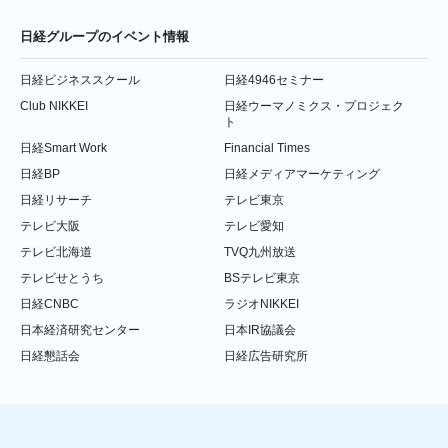
日経グループのイベント情報
日経ビジネススクール
日経4946セミナー
Club NIKKEI
日経ウーマノミクス・プロジェク
ト
日経Smart Work
Financial Times
日経BP
日経メディアマーケティング
日経リサーチ
テレビ東京
テレビ大阪
テレビ愛知
テレビ北海道
TVQ九州放送
テレビせとうち
BSテレビ東京
日経CNBC
ラジオNIKKEI
日本経済研究センター
日本IR協議会
日経懇話会
日経広告研究所