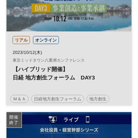
リアル
オンライン
2023/10/12(木)
東京ミッドタウン八重洲カンファレンス
【ハイブリッド開催】
日経 地方創生フォーラム DAY3
Ｍ＆Ａ
日経地方創生フォーラム
地方創生
事業承継
人材育成
SDGs
官民連携
開催
終了
参加無料