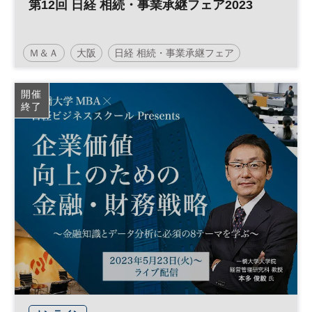
第12回 日経 相続・事業承継フェア2023
Ｍ＆Ａ
大阪
日経 相続・事業承継フェア
事業承継
終活
相続
資産承継
参加無料
開催
終了
土日祝開催