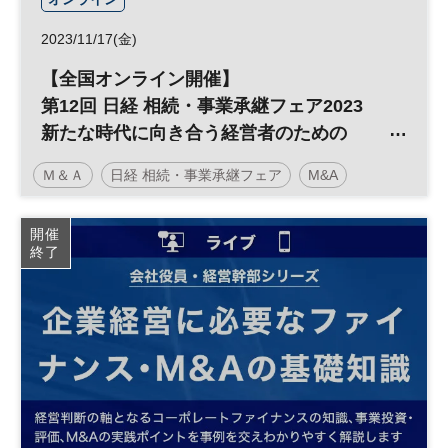
2023/11/17(金)
【全国オンライン開催】
第12回 日経 相続・事業承継フェア2023
新たな時代に向き合う経営者のための
事業承継・M&Aソリューション
Ｍ＆Ａ
日経 相続・事業承継フェア
M&A
事業承継
相続
資産承継
参加無料
開催
終了