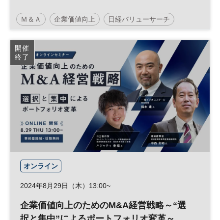
Ｍ＆Ａ
企業価値向上
日経バリューサーチ
事業承継
成長戦略
経営戦略
参加無料
開催
終了
オンライン
2024年8月29日（木）13:00~
企業価値向上のためのM&A経営戦略～“選
択と集中”によるポートフォリオ変革～​