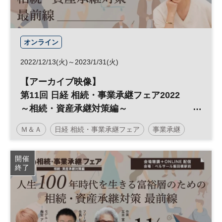
オンライン
2022/12/13(火)～2023/1/31(火)
【アーカイブ映像】
第11回 日経 相続・事業承継フェア2022
～相続・資産承継対策編～
人生100年時代を生きる富裕層のための相
Ｍ＆Ａ
日経 相続・事業承継フェア
事業承継
続・資産承継対策 最前線
終活
人生100年
相続対策
相続
資産承継
開催
終了
人生100年時代
参加無料