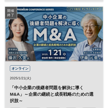
成長戦略
経営戦略
PMI
参加無料
開催
終了
オンライン
2025/1/21(火)
「中小企業の後継者問題を解決に導く
M&A」～企業の継続と成長戦略のための選
択肢～