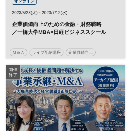
オンライン
2023/5/23(火)～2023/7/12(水)
企業価値向上のための金融・財務戦略
／一橋大学MBA×日経ビジネススクール
Ｍ＆Ａ
ライブ配信講座
企業価値向上
データ分析
一橋大学
ファイナンス
金融
開催
終了
フィンテック
財務
日経ビジネススクール
MBA