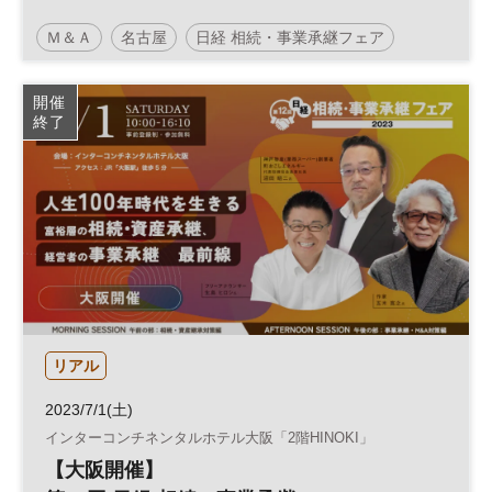
Ｍ＆Ａ
名古屋
日経 相続・事業承継フェア
事業承継
終活
相続
資産承継
参加無料
開催
終了
土日祝開催
リアル
2023/7/1(土)
インターコンチネンタルホテル大阪「2階HINOKI」
【大阪開催】