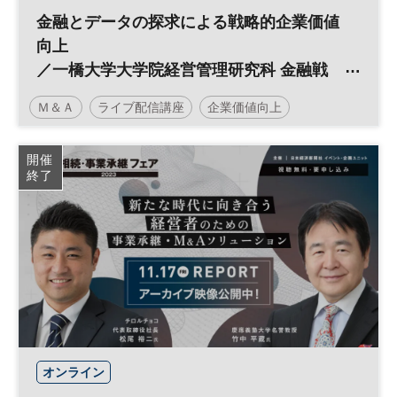
金融とデータの探求による戦略的企業価値
向上
／一橋大学大学院経営管理研究科 金融戦
略・経営財務プログラム(HUB-FS)×日経ビ
Ｍ＆Ａ
ライブ配信講座
企業価値向上
ジネススクール
データ分析
一橋大学MBA
金融
フィンテック
開催
終了
経営
日経ビジネススクール
気候変動
DX
平日夜開催
オンライン