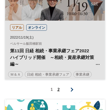
リアル
オンライン
2022/11/19(土)
ベルサール飯田橋駅前
第11回 日経 相続・事業承継フェア2022
ハイブリッド開催 ～相続・資産承継対策
編～
人生100年時代を生きる富裕層のための相
Ｍ＆Ａ
日経 相続・事業承継フェア
事業承継
続・資産承継対策 最前線
終活
人生100年
相続対策
相続
資産承継
1
2
人生100年時代
参加無料
土日祝開催