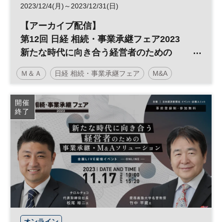
2023/12/4(月)～2023/12/31(日)
【アーカイブ配信】
第12回 日経 相続・事業承継フェア2023
新たな時代に向き合う経営者のための
事業承継・M&Aソリューション
Ｍ＆Ａ
日経 相続・事業承継フェア
M&A
事業承継
相続
資産承継
参加無料
開催
終了
オンライン