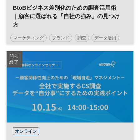
BtoBビジネス差別化のための調査活用術
｜顧客に選ばれる「自社の強み」の見つけ
方
マーケティング
ブランド
調査
データ活用
BtoBマーケティング
参加無料
開催
終了
オンライン