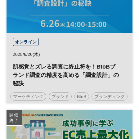
オンライン
2025/6/26(木)
肌感覚とズレる調査に終止符を！BtoBブ
ランド調査の精度を高める「調査設計」の
秘訣
マーケティング
ブランド
BtoB
ブランディング
BtoBマーケティング
参加無料
開催
終了