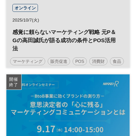
オンライン
2025/10/7(火)
感覚に頼らないマーケティング戦略 元P＆
Gの高田誠氏が語る成功の条件とPOS活用
法
マーケティング
販売促進
POS
消費財
食品
営業
参加無料
開催
終了