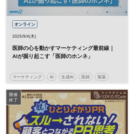
オンライン
2025/9/4(木)
医師の心を動かすマーケティング最前線｜
AIが掘り起こす「医師のホンネ」
マーケティング
AI
生成AI
医師
製薬
メディカル
調査
医療
参加無料
ヘルスケア
開催
終了