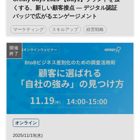
くする、新しい顧客接点 ― デジタル認証
バッジで広がるエンゲージメント
マーケティング
スキルアップ
経営戦略
エンゲージメント
参加無料
開催
終了
日経オンラインセミナー
オンライン
2025/11/19(水)