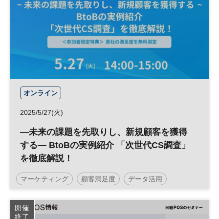
オンライン
2025/5/27(火)
―未来の課題を先取りし、新規顧客を獲得
する― BtoBの実例紹介 「次世代CS調査」
を徹底解説！
マーケティング
顧客満足度
データ活用
経営戦略
BtoB
データ
参加無料
開催
終了