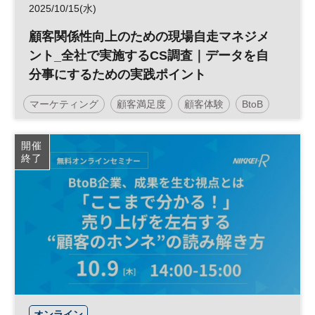
2025/10/15(水)
顧客関係性向上のための現場自走マネジメ
ント_全社で実施するCS調査｜データを自
分事にするための実践ポイント
マーケティング
顧客満足度
顧客体験
BtoB
CX
参加無料
開催
終了
オンライン