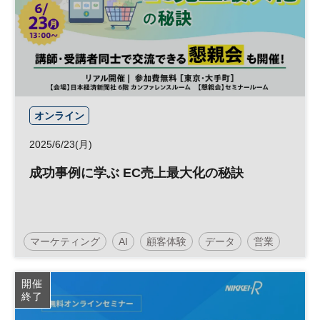
オンライン
2025/6/23(月)
成功事例に学ぶ EC売上最大化の秘訣
マーケティング
AI
顧客体験
データ
営業
参加無料
開催
終了
日経メッセプレミアム・カンファレンス・シリーズ