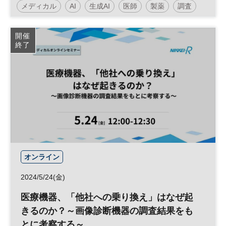
メディカル
AI
生成AI
医師
製薬
調査
医療
マーケティング
参加無料
ヘルスケア
開催
終了
オンライン
2024/5/24(金)
医療機器、「他社への乗り換え」はなぜ起
きるのか？～画像診断機器の調査結果をも
とに考察する～