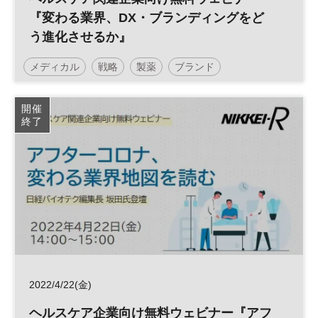
『変わる業界、DX・ブランディングをど
う進化させるか』
メディカル
戦略
製薬
ブランド
アフターコロナ
マーケティング
ブランディング
開催
終了
DX
ヘルスケア
2022/4/22(金)
ヘルスケア企業向け無料ウェビナー『アフ