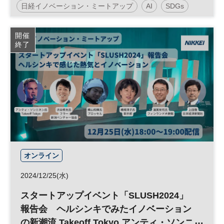
日経イノベーション・ミートアップ
AI
SDGs
テクノロジー
CES
スタートアップ
開催
終了
マーケティング
デジタル
DX
参加無料
オンライン
2024/12/25(水)
スタートアップイベント「SLUSH2024」
報告会 ヘルシンキでみたイノベーション
の新潮流 Takeoff Tokyo アンティ・ソンニ