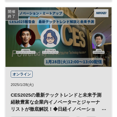
ビバテクノロジー
テクノロジー
スタートアップ
開催
終了
フレンチテック
グローバル
デジタル
パリ
参加無料
オープンイノベーション
平日夜開催
オンライン
2025/1/28(火)
CES2025の最新テックトレンドと未来予測
経験豊富な企業内イノベーターとジャーナ
リストが徹底解説！◆日経イノベーショ
ン・ミートアップ