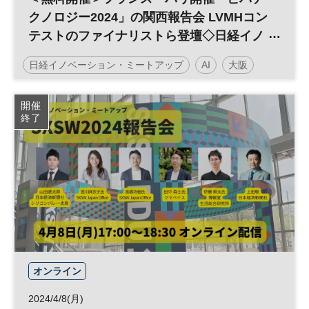
クノロジー2024」の関西報告会 LVMHコン
テストのファイナリストら登壇◇日経イノ
ベーション・ミートアップ
日経イノベーション・ミートアップ
AI
大阪
オープン・イノベーション
イノベーション
SDGs
開催
終了
テクノロジー
スタートアップ
グローバル
デジタル
DX
参加無料
平日夜開催
オンライン
2024/4/8(月)