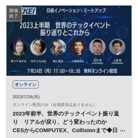
か ◆日経イノベーション・ミートアップ◆
オープン・イノベーション
新規事業開発
開催
終了
イノベーション
スタートアップ
新規事業
エコシステム
参加無料
平日夜開催
ベンチャー
オンライン
2023/7/24(月)
オンライン配信のみ（会場参加はありません）
2023年前半、世界のテックイベント振り返
り リアルが戻り、どう変わったのか
CESからCOMPUTEX、Collisionまで◆日