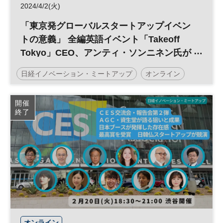
2024/4/2(火)
「東京発グローバルスタートアップイベン
トの意義」 全編英語イベント「Takeoff
Tokyo」CEO、アンティ・ソンニネン氏が
語る 日経イノベーション・ミートアップ
日経イノベーション・ミートアップ
オンライン
フィンランド
イノベーション
テクノロジー
開催
終了
スタートアップ
グローバル
平日夜開催
オンライン