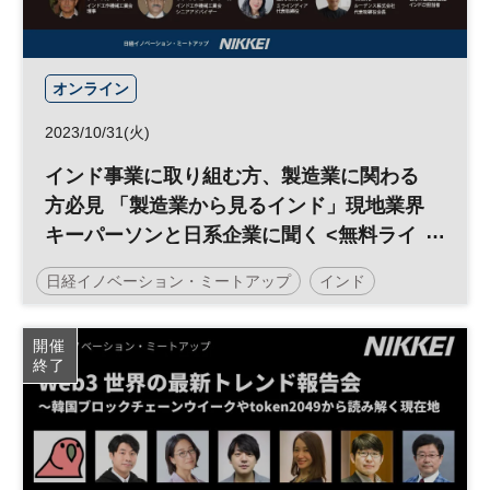
オンライン
2023/10/31(火)
インド事業に取り組む方、製造業に関わる
方必見 「製造業から見るインド」現地業界
キーパーソンと日系企業に聞く <無料ライ
ブ配信＞◆日経イノベーション・ミートア
日経イノベーション・ミートアップ
インド
ップ◆
製造業DX
インド・ビジネスサロン
開催
終了
イノベーション
デジタルトランスフォーメーション
製造業
DX
参加無料
平日夜開催