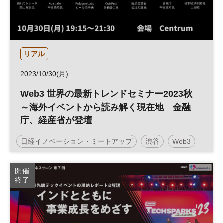
リアル
2023/10/30(月)
Web3 世界の最新トレンドセミナー2023秋
～海外イベントから読み解く現在地 金融
庁、経産省が登壇
日経イノベーション・ミートアップ
渋谷
Web3
暗号資産
経済産業省
ブロックチェーン
開催
終了
仮想通貨
イノベーション
テクノロジー
スタートアップ
グローバル
デジタル
展示会