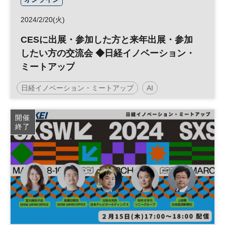
2024/2/20(火)
CESに出展・参加した方と来年出展・参加
したい方の交流会 ◆日経イノベーション・
ミートアップ
日経イノベーション・ミートアップ
AI
テクノロジー
CES
スタートアップ
開催
終了
マーケティング
グローバル
デジタル
平日夜開催