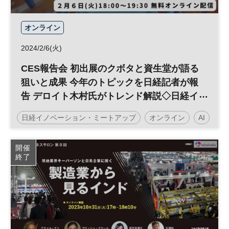
オンライン
2024/2/6(火)
CES報告会 初出展のクボタと資生堂が語る
狙いと成果 今年のトピックを日経記者が報
告 デロイト木村氏がトレンド解説◇日経イ
ノベーション・ミートアップ
日経イノベーション・ミートアップ
オンライン
AI
オープン・イノベーション
イノベーション
開催
終了
デジタルトランスフォーメーション
テクノロジー
CES
スタートアップ
デジタル
DX
参加無料
平日夜開催