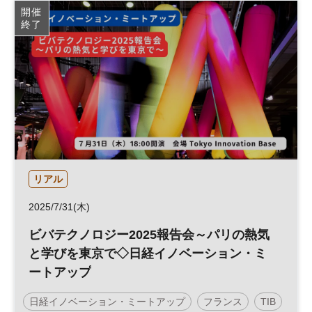
開催
終了
リアル
2025/7/31(木)
ビバテクノロジー2025報告会～パリの熱気
と学びを東京で◇日経イノベーション・ミ
ートアップ
日経イノベーション・ミートアップ
フランス
TIB