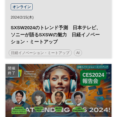
オンライン
2024/2/15(木)
SXSW2024のトレンド予測 日本テレビ、
ソニーが語るSXSWの魅力 日経イノベー
ション・ミートアップ
日経イノベーション・ミートアップ
AI
海外イベント
平日夕方開催
SXSW
音楽
開催
終了
イノベーション
デジタルトランスフォーメーション
アート
テクノロジー
マーケティング
映画
DX
参加無料
平日夜開催