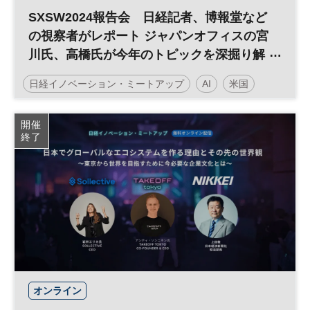
SXSW2024報告会 日経記者、博報堂など
の視察者がレポート ジャパンオフィスの宮
川氏、高橋氏が今年のトピックを深掘り解
説 無料オンライン配信
日経イノベーション・ミートアップ
AI
米国
SXSW
デジタルトランスフォーメーション
開催
終了
テクノロジー
スタートアップ
アメリカ
デジタル
平日夜開催
オンライン