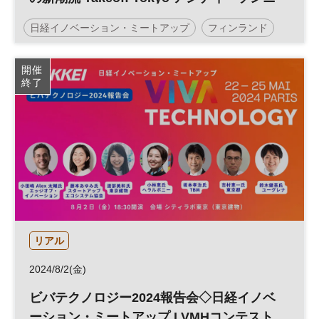
ネン氏、新潟ベンチャー協会 渋谷修太氏ら
日経イノベーション・ミートアップ
フィンランド
登壇 ◇日経イノベーション・ミートアップ
SLUSH
イノベーション
テクノロジー
開催
終了
スタートアップ
グローバル
デジタル
参加無料
リアル
2024/8/2(金)
ビバテクノロジー2024報告会◇日経イノベ
ーション・ミートアップ LVMHコンテスト