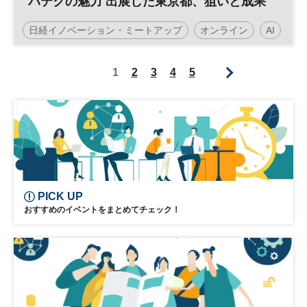
バテクの魅力 出展した東京都、狙いと成果
日経イノベーション・ミートアップ
オンライン
AI
フランス
ビバテクノロジー
平日夕方開催
1
2
3
4
5
オンライン講座
イノベーション
デジタルトランスフォーメーション
人工知能
経営
ESG
SDGs
テクノロジー
スタートアップ
新規事業
フレンチテック
デジタル
パリ
DX
PICK UP
参加無料
オープンイノベーション
ベンチャー
おすすめのイベントをまとめてチェック！