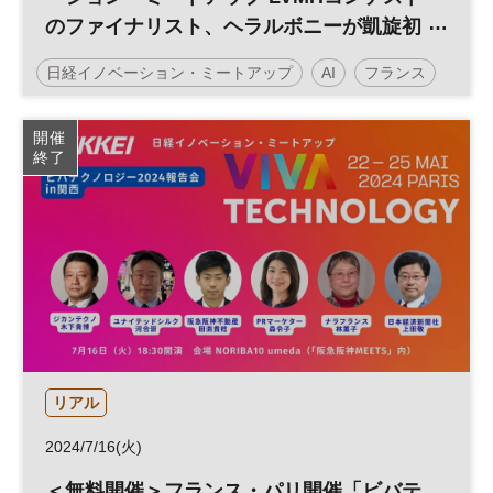
のファイナリスト、ヘラルボニーが凱旋初
講演 インパクトスタートアップが語る欧州
日経イノベーション・ミートアップ
AI
フランス
マーケットへの展開 藤本あゆみ氏、小田嶋
アレックス氏ら登壇
ビバテクノロジー
イノベーション
SDGs
開催
終了
テクノロジー
スタートアップ
新規事業
グローバル
デジタル
パリ
DX
参加無料
オープンイノベーション
平日夜開催
リアル
2024/7/16(火)
＜無料開催＞フランス・パリ開催「ビバテ