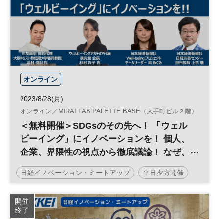
オンライン
2023/8/28(月)
オンライン／MIRAI LAB PALETTE BASE（大手町ビル２階）
＜無料開催＞SDGsのその先へ！ 「ウェル
ビーイング」にイノベーションを！ 個人、
企業、界隈性の視点から徹底議論！ なぜ、
今ウェルビーイングなのか？ ウェルビー
日経イノベーション・ミートアップ
平日夕方開催
イングの実現に向けたイノベーションと
は？ 実現できた先にあるものとは何
オンライン講座
ウェルビーイング
イノベーション
開催
か？ 界隈性との関係は？ ◆日経イノベ
終了
健康
働き方改革
ESG
人事
人材育成
ーション・ミートアップ◆