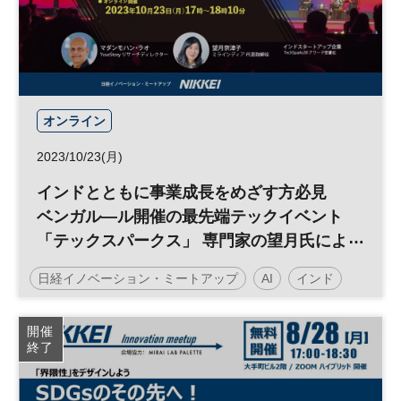
平日夜開催
オンライン
2023/10/23(月)
インドとともに事業成長をめざす方必見
ベンガル―ル開催の最先端テックイベント
「テックスパークス」 専門家の望月氏によ
る現地視察レポートと主催者ディレクター
日経イノベーション・ミートアップ
AI
インド
の解説 アワード受賞のインド発スタートア
ップ登壇 <無料オンライン配信＞◆日経イ
オープン・イノベーション
インド・ビジネスサロン
開催
ノベーション・ミートアップ◆
終了
イノベーション
デジタルトランスフォーメーション
スタートアップ
新規事業
DX
平日夜開催