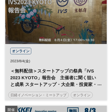
SDGs
人材開発
参加無料
オンライン
2023/8/4(金)
＜無料配信＞スタートアップの祭典「IVS
2023 KYOTO」報告会 主催者に聞く狙い
と成果 スタートアップ・大企業・投資家・
行政などから参加者１万人超 京都、熱狂
日経イノベーション・ミートアップ
オンライン
の３日間 クリプト関連拡充 国際化、一段
と サイドイベントも目白押し ◆日経イノ
京都
Web3
IVS
暗号資産
平日夕方開催
開催
ベーション・ミートアップ◆