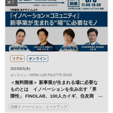
終了
ブロックチェーン
仮想通貨
イノベーション
テクノロジー
スタートアップ
グローバル
参加無料
平日夜開催
リアル
オンライン
2023/8/3(木)
オンライン／MIRAI LAB PALETTE BASE
＜無料開催＞ 新事業が生まれる場に必要な
ものとは イノベーションを生み出す「界
隈性」 FINOLAB、100人カイギ、住友商
事のコミュニティプロデューサーが集結 新
日経イノベーション・ミートアップ
規事業創出になぜコミュニティが必要なの