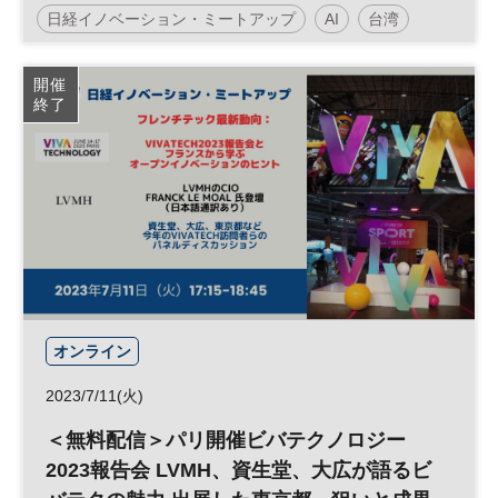
経イノベーション・ミートアップ◆
日経イノベーション・ミートアップ
AI
台湾
ラスベガス
ビバテクノロジー
平日夕方開催
開催
終了
生成AI
SXSW
イノベーション
デジタルトランスフォーメーション
人工知能
投資
CES
新規事業
シリコンバレー
DX
参加無料
オンライン
2023/7/11(火)
＜無料配信＞パリ開催ビバテクノロジー
2023報告会 LVMH、資生堂、大広が語るビ