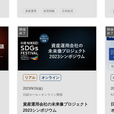
資産運用
経営戦略
日本経済
日経オンラインセミナー
開催
開催
終了
終了
リアル
オンライン
2023/9/15(金)
20
日経ホール＋オンライン開催
K
資産運用会社の未来像プロジェクト
2023シンポジウム