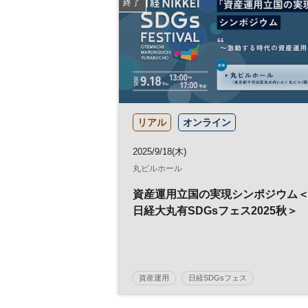
終了
リアル
オンライン
2025/9/18(木)
丸ビルホール
資産運用立国の実現シンポジウム
日経大丸有SDGsフェス2025秋＞
資産運用
日経SDGsフェス
日経SDGsフォーラム
SDGs
参加無料