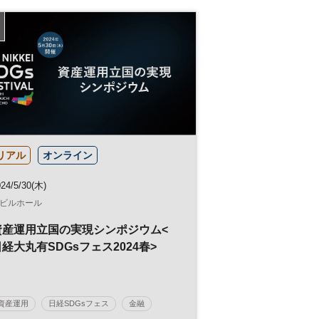
リアル
オンライン
24/5/30(木)
ビルホール
資産運用立国の実現シンポジウム<
経大丸有SDGsフェス2024春>
資産運用
日経SDGsフェス
金融