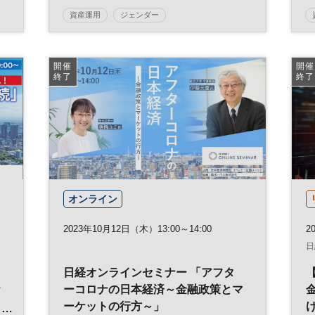
資産運用
ジェンダー
日経SDGsフェス日本橋
日経SDGsフェス
日本橋
SDGs
参加無料
開催
開催
終了
終了
オンライン
2023年10月12日（木）13:00～14:00
20
日
日経オンラインセミナー 「アフタ
お
ーコロナの日本経済～金融政策とマ
ーケットの行方～」