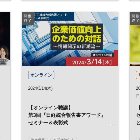
NIKKEIブルーオーシャン・フォーラム
サーキュラーエコノミー
ジェンダー
開催
開催
終了
終了
日経SDGsフェス
日経SDGsフォーラム
ESG
SDGs
日経社会イノベーションフォーラム
参加無料
オンライン
2024/3/14(木)
20
日
【オンライン聴講】
第3回『日経統合報告書アワード』
セミナー＆表彰式
「企業価値向上のための対話～情報
開示の新潮流～」
資産運用
企業価値向上