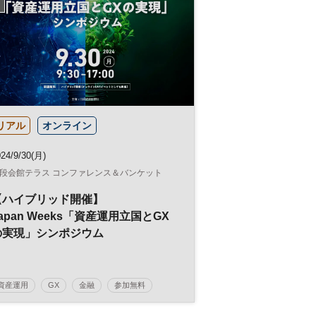
リアル
オンライン
24/9/30(月)
段会館テラス コンファレンス＆バンケット
【ハイブリッド開催】
apan Weeks「資産運用立国とGX
の実現」シンポジウム
資産運用
GX
金融
参加無料