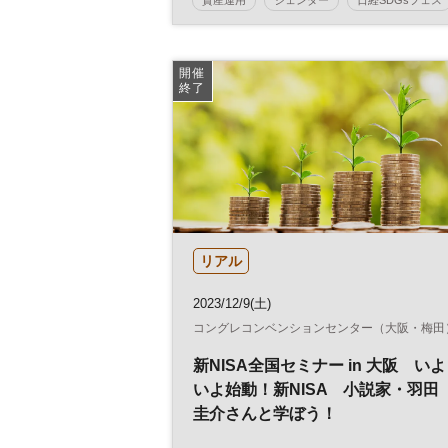
ESG
SDGs
開催
終了
リアル
2023/12/9(土)
コングレコンベンションセンター（大阪・梅田
新NISA全国セミナー in 大阪 いよ
いよ始動！新NISA 小説家・羽田
圭介さんと学ぼう！