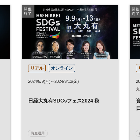
日経ビジネスイノベーションフォーラム
開催
開催
終了
終了
リアル
オンライン
2024/9/9(月)～2024/9/13(金)
20
丸
＜
日経大丸有SDGsフェス2024 秋
日
資産運用