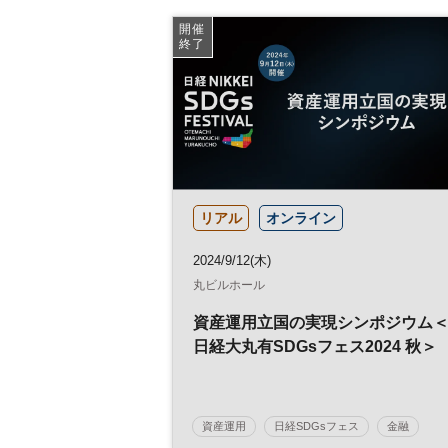
開催
終了
リアル
オンライン
2024/9/12(木)
丸ビルホール
資産運用立国の実現シンポジウム
日経大丸有SDGsフェス2024 秋＞
資産運用
日経SDGsフェス
金融