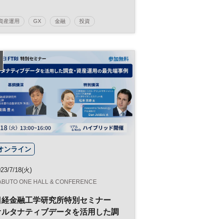
資産運用
GX
金融
投資
参加無料
平日夜開催
オンライン
23/7/18(火)
ABUTO ONE HALL & CONFERENCE
日経金融工学研究所特別セミナー
オルタナティブデータを活用した調