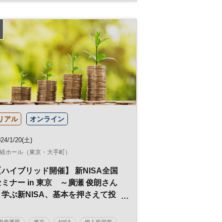
SDGs
リアル
オンライン
24/1/20(土)
経ホール（東京・大手町）
【ハイブリッド開催】 新NISA全国
セミナー in 東京 ～廣瀬 俊朗さん
と学ぶ新NISA、基本を押さえて投
資にトライ！～
資産運用
東京
NISA
個人投資家