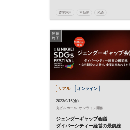
税制と相続」
資産運用
不動産
相続
日経オンラインセミナー
開催
終了
リアル
オンライン
2023/9/15(金)
丸ビルホール+オンライン開催
ジェンダーギャップ会議
ダイバーシティー経営の最前線