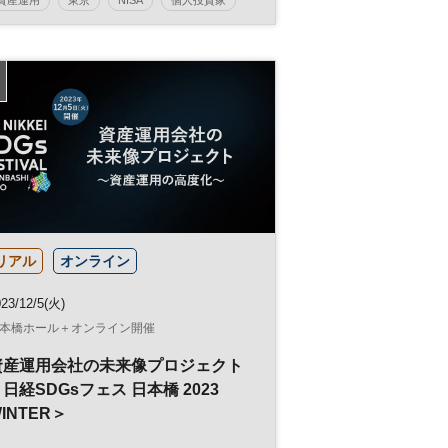
株式投資
マネー
資産形成
人生100年
日経ホール
参加無料
土日祝開催
リアル
オンライン
23/12/5(火)
本橋ホール＋オンライン開催
資産運用会社の未来像プロジェクト
日経SDGsフェス 日本橋 2023
INTER＞