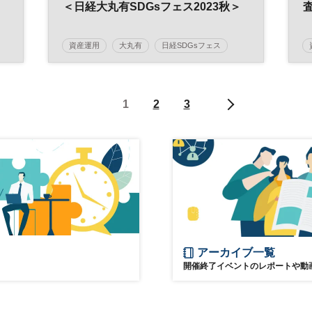
＞
＜日経大丸有SDGsフェス2023秋＞
資産運用
大丸有
日経SDGsフェス
金融
SDGs
1
2
3
アーカイブ一覧
開催終了イベントのレポートや動