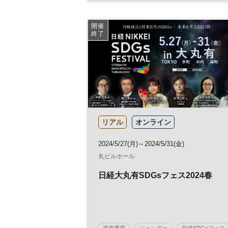
SDGs
開催
終了
リアル
オンライン
2024/5/27(月)～2024/5/31(金)
丸ビルホール
日経大丸有SDGsフェス2024春
資産運用
ジェンダー
日経SDGsフェス