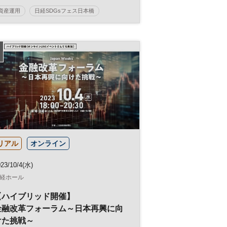
資産運用
日経SDGsフェス日本橋
日経SDGsフェス
日本橋
金融
SDGs
参加無料
リアル
オンライン
23/10/4(水)
経ホール
【ハイブリッド開催】
金融改革フォーラム～日本再興に向
けた挑戦～