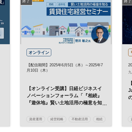
終了
終了
オンライン
【配信期間】2025年6月5日（木）～2025年7
20
月10日（木）
九
＜
【オンライン受講】日経ビジネスイ
J
ノベーションフォーラム「『相続』
『遊休地』賢い土地活用の極意を知
る賃貸住宅経営セミナー」
資産運用
経営戦略
不動産活用
相続
参加無料