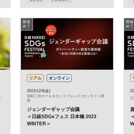
日経統合報告書アワード
無料
統合報告書
企業価値
ESG
SDGs
開催
開催
終了
終了
IR
リアル
オンライン
2023/12/8(金)
20
室町三井ホール＆カンファレンス+オンライン開
）
日
催
ジェンダーギャップ会議
＜日経SDGsフェス 日本橋 2023
＜
WINTER＞
W