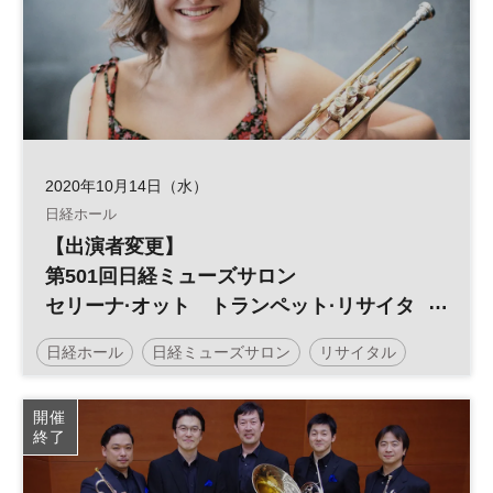
2020年10月14日（水）
日経ホール
【出演者変更】
第501回日経ミューズサロン
セリーナ·オット トランペット·リサイタ
ル
日経ホール
日経ミューズサロン
リサイタル
開催
終了