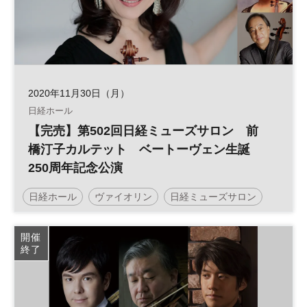
2020年11月30日（月）
日経ホール
【完売】第502回日経ミューズサロン 前
橋汀子カルテット ベートーヴェン生誕
250周年記念公演
日経ホール
ヴァイオリン
日経ミューズサロン
ベートーヴェン
開催
終了