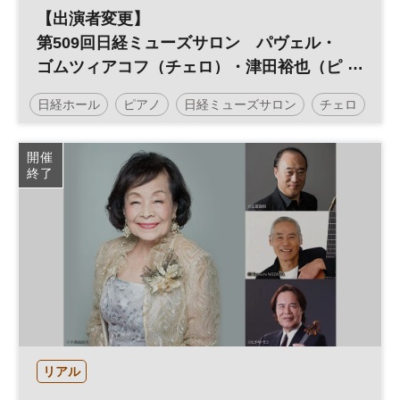
【出演者変更】
第509回日経ミューズサロン パヴェル・
ゴムツィアコフ（チェロ）・津田裕也（ピ
アノ） デュオ・リサイタル
日経ホール
ピアノ
日経ミューズサロン
チェロ
リサイタル
開催
終了
リアル