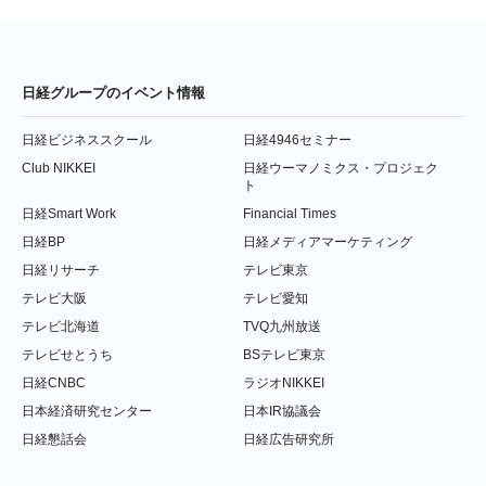
日経グループのイベント情報
日経ビジネススクール
日経4946セミナー
Club NIKKEI
日経ウーマノミクス・プロジェク
ト
日経Smart Work
Financial Times
日経BP
日経メディアマーケティング
日経リサーチ
テレビ東京
テレビ大阪
テレビ愛知
テレビ北海道
TVQ九州放送
テレビせとうち
BSテレビ東京
日経CNBC
ラジオNIKKEI
日本経済研究センター
日本IR協議会
日経懇話会
日経広告研究所