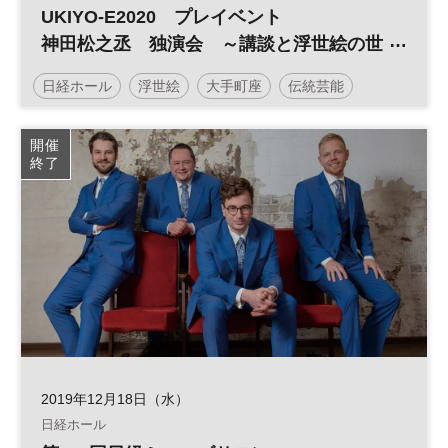
UKIYO-E2020 プレイベント
神田松之丞 独演会 ～講談と浮世絵の世
界～
日経ホール
浮世絵
大手町座
伝統芸能
開催
終了
2019年12月18日（水）
日経ホール