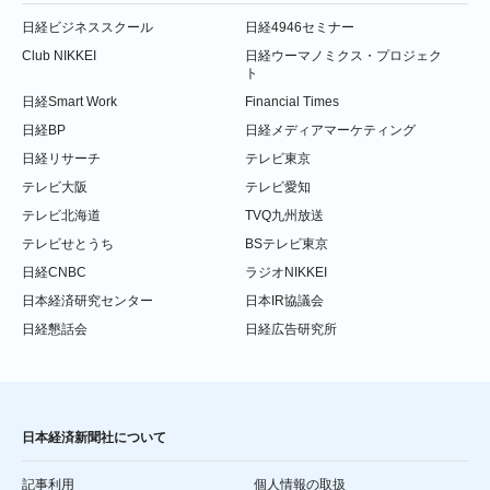
日経ビジネススクール
日経4946セミナー
Club NIKKEI
日経ウーマノミクス・プロジェク
ト
日経Smart Work
Financial Times
日経BP
日経メディアマーケティング
日経リサーチ
テレビ東京
テレビ大阪
テレビ愛知
テレビ北海道
TVQ九州放送
テレビせとうち
BSテレビ東京
日経CNBC
ラジオNIKKEI
日本経済研究センター
日本IR協議会
日経懇話会
日経広告研究所
日本経済新聞社について
記事利用
個人情報の取扱