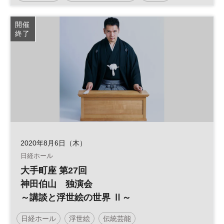
コンサート
開催
終了
2020年8月6日（木）
日経ホール
大手町座 第27回
神田伯山 独演会
～講談と浮世絵の世界 Ⅱ～
日経ホール
浮世絵
伝統芸能