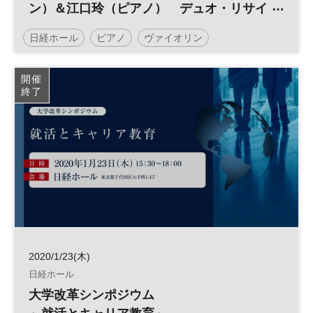
ン）＆江口玲（ピアノ） デュオ・リサイ
タル
日経ホール
ピアノ
ヴァイオリン
日経ミューズサロン
リサイタル
オーストリア
開催
終了
ベートーヴェン
2020/1/23(木)
日経ホール
大学改革シンポジウム