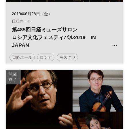
2019年6月28日（金）
日経ホール
第485回日経ミューズサロン
ロシア文化フェスティバル2019 IN
JAPAN
国立モスクワ音楽院室内合唱団 巨匠テヴ
日経ホール
ロシア
モスクワ
リンの愛弟子A.ソロヴィヨフ指揮
日経ミューズサロン
コンサート
開催
終了