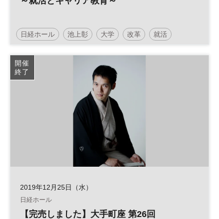
～就活とキャリア教育～
日経ホール
池上彰
大学
改革
就活
就職活動
キャリア教育
開催
終了
2019年12月25日（水）
日経ホール
【完売しました】大手町座 第26回